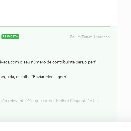
RESPOSTA
Forum|Forum|1 year ago
.
ada com o seu número de contribuinte para o perfil ​
e seguida, escolha “Enviar Mensagem”.
ação relevante. Marque como "Melhor Resposta" e faça