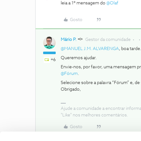
leia a 1º mensagem do ​
@Olaf
Gosto
Mário P.
Gestor da comunidade
@MANUEL J.M. ALVARENGA
, boa tarde
Queremos ajudar.
+6
Envie-nos, por favor, uma mensagem priv
@Fórum
.
Selecione sobre a palavra “Fórum” e, d
Obrigado,
Ajude a comunidade a encontrar inform
"Like" nos melhores comentários.
Gosto