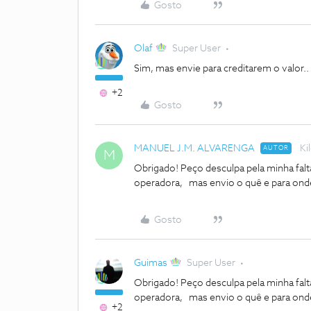
Gosto
Olaf
Super User
Sim, mas envie para creditarem o valor..
+2
Gosto
MANUEL J.M. ALVARENGA
Ki
AUTOR
M
Obrigado! Peço desculpa pela minha fal
operadora, mas envio o quê e para on
Gosto
Guimas
Super User
Obrigado! Peço desculpa pela minha fal
operadora, mas envio o quê e para on
+2