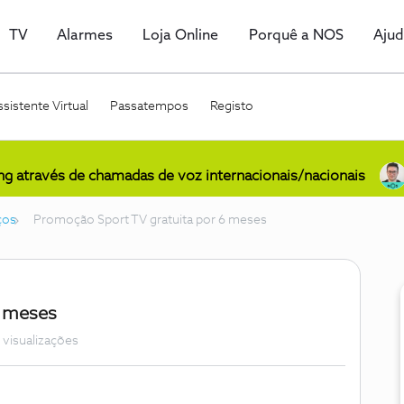
TV
Alarmes
Loja Online
Porquê a NOS
Aju
sistente Virtual
Passatempos
Registo
ing através de chamadas de voz internacionais/nacionais
ços
Promoção Sport TV gratuita por 6 meses
6 meses
 visualizações