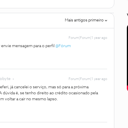
Mais antigos primeiro
Forum|Forum|1 year ago
 envie mensagem para o perfil ​
@Fórum
lobyte
Forum|Forum|1 year ago
feri, já cancelei o serviço, mas só para a próxima
dúvida é, se tenho direito ao crédito ocasionado pela
em voltar a cair no mesmo lapso.