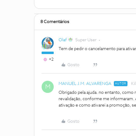
8 Comentários
Olaf
Super User
Tem de pedir o cancelamento para ativar
+2
Gosto
MANUEL J.M. ALVARENGA
Ki
AUTOR
M
Obrigado pela ajuda. no entanto, como re
revalidação, conforme me informaram. A 
ativação e como ativarei a promoção, s
Gosto