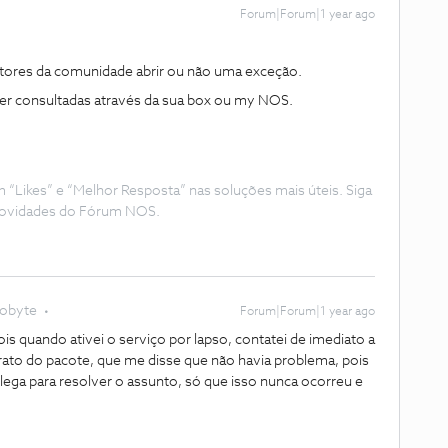
Forum|Forum|1 year ago
,
stores da comunidade abrir ou não uma exceção.
r consultadas através da sua box ou my NOS.
Likes” e “Melhor Resposta” nas soluções mais úteis. Siga
e novidades do Fórum NOS.
lobyte
Forum|Forum|1 year ago
s quando ativei o serviço por lapso, contatei de imediato a
rato do pacote, que me disse que não havia problema, pois
lega para resolver o assunto, só que isso nunca ocorreu e