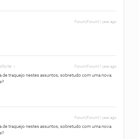
Forum|Forum|1 year ago
lobyte
Forum|Forum|1 year ago
ta de traquejo nestes assuntos, sobretudo com uma nova
de?
Forum|Forum|1 year ago
ta de traquejo nestes assuntos, sobretudo com uma nova
de?