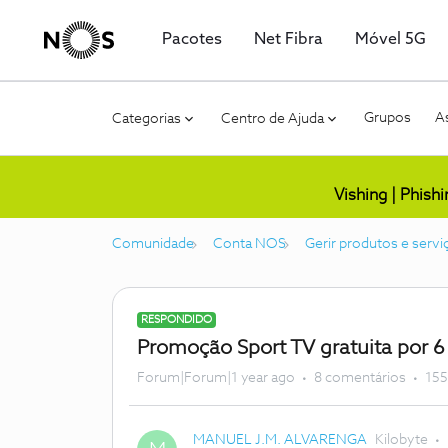
Pacotes
Net Fibra
Móvel 5G
Grupos
As
Categorias
Centro de Ajuda
Vishing | Phish
Comunidade
Conta NOS
Gerir produtos e servi
RESPONDIDO
Promoção Sport TV gratuita por 
Forum|Forum|1 year ago
8 comentários
155
MANUEL J.M. ALVARENGA
Kilobyte