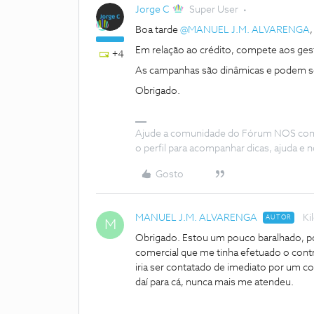
Jorge C
Super User
Boa tarde ​
@MANUEL J.M. ALVARENGA
Em relação ao crédito, compete aos ge
+4
As campanhas são dinâmicas e podem se
Obrigado.
Ajude a comunidade do Fórum NOS com “
o perfil para acompanhar dicas, ajuda 
Gosto
MANUEL J.M. ALVARENGA
Ki
AUTOR
M
Obrigado. Estou um pouco baralhado, poi
comercial que me tinha efetuado o cont
iria ser contatado de imediato por um co
daí para cá, nunca mais me atendeu.