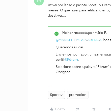
M
Ativei por lapso o pacote Sport TV Pre
meses. O que fazer para retificar o erro
desativei….
Melhor resposta por
Mário P.
@MANUEL J.M. ALVARENGA
, boa 
Queremos ajudar.
Envie-nos, por favor, uma mensage
perfil ​
@Fórum
.
Selecione sobre a palavra “Fórum” 
Obrigado,
Sport tv
promotion
Gosto