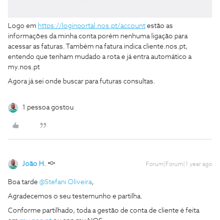
Logo em
https://loginportal.nos.pt/account
estão as
informações da minha conta porém nenhuma ligação para
acessar as faturas. Também na fatura indica cliente.nos.pt,
entendo que tenham mudado a rota e já entra automático a
my.nos.pt
Agora já sei onde buscar para futuras consultas.
1 pessoa gostou
João H.
Forum|Forum|1 year ago
Boa tarde ​
@Stefani Oliveira
,
Agradecemos o seu testemunho e partilha.
Conforme partilhado, toda a gestão de conta de cliente é feita