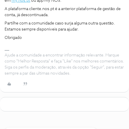
em
my.nos.pt
ou app my NOS.
A plataforma cliente.nos.pt é a anterior plataforma de gestão de
conta, já descontinuada.
Partilhe com a comunidade caso surja alguma outra questão.
Estamos sempre disponíveis para ajudar.
Obrigado
Ajude a comunidade a encontrar informação relevante. Marque
como "Melhor Resposta" e faça "Like" nos melhores comentários.
Siga os perfis da moderação, através da opção "Seguir", para estar
sempre a par das ultimas novidades.