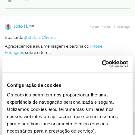
João H.
Forum|Forum|1 year ago
Boa tarde ​
@Stefani Oliveira
,
Agradecemos a sua mensagem e partilha do ​
@Jose
Rodrigues
sobre o tema.
Toda a gestão da sua conta de cliente é feita através da app my
NOS ou em
my.nos.pt
, Descubra tudo o que precisa de saber
sobre a my NOS através dos nossos artigos:
Partilhe com a comunidade caso surja alguma outra questão.
Configuração de cookies
Estamos sempre disponíveis para ajudar.
Os cookies permitem-nos proporcionar lhe uma
Obrigado
experiência de navegação personalizada e segura.
Utilizamos cookies e/ou ferramentas similares nos
nossos websites ou aplicações que são necessários
Ajude a comunidade a encontrar informação relevante. Marque
como "Melhor Resposta" e faça "Like" nos melhores comentários.
para o seu bom funcionamento técnico (cookies
Siga os perfis da moderação, através da opção "Seguir", para estar
necessários para a prestação de serviço).