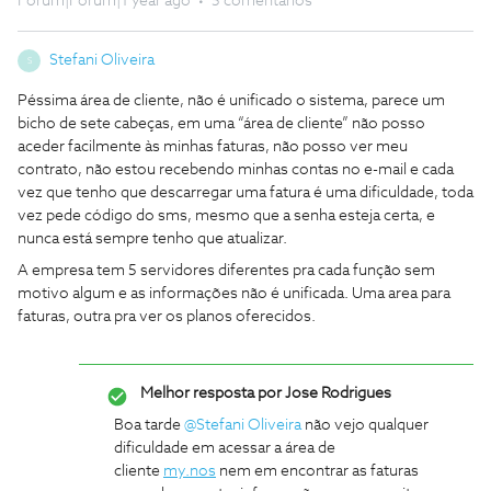
Forum|Forum|1 year ago
5 comentários
Stefani Oliveira
S
Péssima área de cliente, não é unificado o sistema, parece um
bicho de sete cabeças, em uma “área de cliente” não posso
aceder facilmente às minhas faturas, não posso ver meu
contrato, não estou recebendo minhas contas no e-mail e cada
vez que tenho que descarregar uma fatura é uma dificuldade, toda
vez pede código do sms, mesmo que a senha esteja certa, e
nunca está sempre tenho que atualizar.
A empresa tem 5 servidores diferentes pra cada função sem
motivo algum e as informações não é unificada. Uma area para
faturas, outra pra ver os planos oferecidos.
Melhor resposta por
Jose Rodrigues
Boa tarde ​
@Stefani Oliveira
não vejo qualquer
dificuldade em acessar a área de
cliente
my.nos
nem em encontrar as faturas