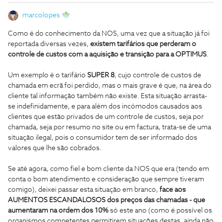
marcolopes
Como é do conhecimento da NOS, uma vez que a situação já foi
reportada diversas vezes,
existem tarifários que perderam o
controle de custos com a aquisição e transição para a OPTIMUS
.
Um exemplo é o tarifário
SUPER 8
, cujo controle de custos de
chamada em ecrã foi perdido, mas o mais grave é que, na área do
cliente tal informação também não existe. Esta situação arrasta-
se indefinidamente, e para além dos incómodos causados aos
clientes que estão privados de um controle de custos, seja por
chamada, seja por resumo no site ou em factura, trata-se de uma
situação ilegal, pois o consumidor tem de ser informado dos
valores que lhe são cobrados.
Se até agora, como fiel e bom cliente da NOS que era (tendo em
conta o bom atendimento e consideração que sempre tiveram
comigo), deixei passar esta situação em branco,
face aos
AUMENTOS ESCANDALOSOS dos preços das chamadas - que
aumentaram na ordem dos 10%
só este ano (como é possível os
organismos competentes permitirem situações destas, ainda não