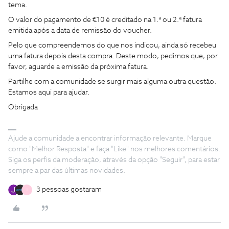
tema.
O valor do pagamento de €10 é creditado na 1.ª ou 2.ª fatura
emitida após a data de remissão do voucher.
Pelo que compreendemos do que nos indicou, ainda só recebeu
uma fatura depois desta compra. Deste modo, pedimos que, por
favor, aguarde a emissão da próxima fatura.
Partilhe com a comunidade se surgir mais alguma outra questão.
Estamos aqui para ajudar.
Obrigada
Ajude a comunidade a encontrar informação relevante. Marque
como "Melhor Resposta" e faça "Like" nos melhores comentários.
Siga os perfis da moderação, através da opção "Seguir", para estar
sempre a par das últimas novidades.
3 pessoas gostaram
I