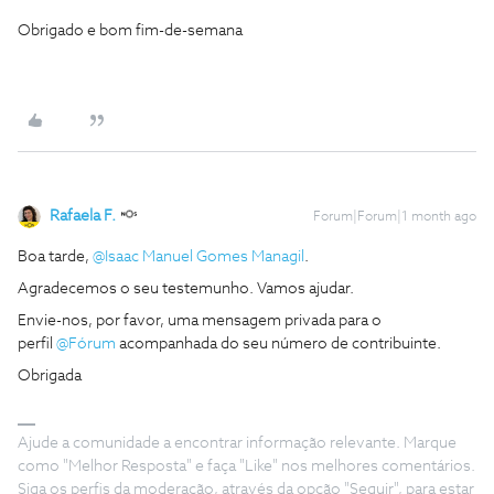
Obrigado e bom fim-de-semana
Rafaela F.
Forum|Forum|1 month ago
Boa tarde, ​
@Isaac Manuel Gomes Managil
.
Agradecemos o seu testemunho. Vamos ajudar.
Envie-nos, por favor, uma mensagem privada para o
perfil
@Fórum
acompanhada do seu número de contribuinte.
Obrigada
Ajude a comunidade a encontrar informação relevante. Marque
como "Melhor Resposta" e faça "Like" nos melhores comentários.
Siga os perfis da moderação, através da opção "Seguir", para estar