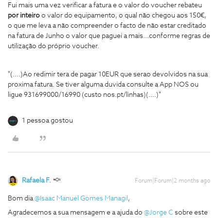
Fui mais uma vez verificar a fatura e o valor do voucher rebateu
por inteiro
o valor do equipamento, o qual não chegou aos 150€,
o que me leva a não compreender o facto de não estar creditado
na fatura de Junho o valor que paguei a mais...conforme regras de
utilização do próprio voucher.
"(....)Ao redimir tera de pagar 10EUR que serao devolvidos na sua
proxima fatura. Se tiver alguma duvida consulte a App NOS ou
ligue 931699000/16990 (custo nos.pt/linhas)(....)"
1 pessoa gostou
Rafaela F.
Forum|Forum|2 months ago
Bom dia ​
@Isaac Manuel Gomes Managil
,
Agradecemos a sua mensagem e a ajuda do ​
@Jorge C
sobre este