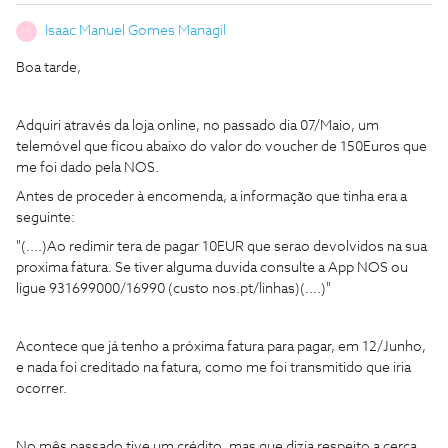
Isaac Manuel Gomes Managil
I
Boa tarde,
Adquiri através da loja online, no passado dia 07/Maio, um
telemóvel que ficou abaixo do valor do voucher de 150Euros que
me foi dado pela NOS.
Antes de proceder à encomenda, a informação que tinha era a
seguinte:
"(....)Ao redimir tera de pagar 10EUR que serao devolvidos na sua
proxima fatura. Se tiver alguma duvida consulte a App NOS ou
ligue 931699000/16990 (custo nos.pt/linhas)(....)"
Acontece que já tenho a próxima fatura para pagar, em 12/Junho,
e nada foi creditado na fatura, como me foi transmitido que iria
ocorrer.
No mês passado tive um crédito, mas que dizia respeito a cerca