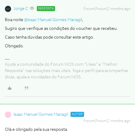
Jorge C
RESPOSTA
Forum|Forum|2 months ago
Boa noite ​
@Isaac Manuel Gomes Managil
,
Sugiro que verifique as condições do voucher que recebeu.
Caso tenha dúvidas pode consultar este artigo.
Obrigado.
Ajude a comunidade do Fórum NOS com “Likes” e “Melhor
Resposta” nas soluções mais úteis. Siga o perfil para acompanhar
dicas, ajuda e novidades do Fórum NOS.
Isaac Manuel Gomes Managil
AUTOR
I
Forum|Forum|2 months ago
Olá e obrigado pela sua resposta.