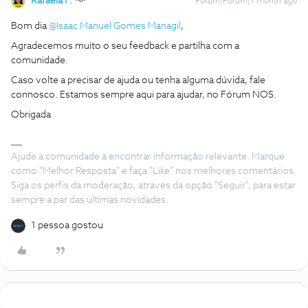
Rafaela F.
Forum|Forum|1 month ago
Bom dia ​
@Isaac Manuel Gomes Managil
,
Agradecemos muito o seu feedback e partilha com a
comunidade.
Caso volte a precisar de ajuda ou tenha alguma dúvida, fale
connosco. Estamos sempre aqui para ajudar, no Fórum NOS.
Obrigada
Ajude a comunidade a encontrar informação relevante. Marque
como "Melhor Resposta" e faça "Like" nos melhores comentários.
Siga os perfis da moderação, através da opção "Seguir", para estar
sempre a par das últimas novidades.
1 pessoa gostou