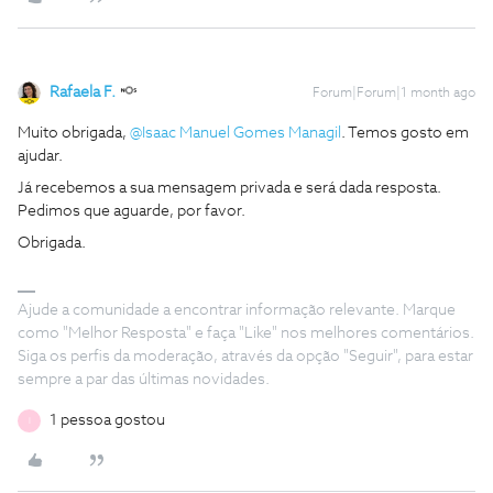
Rafaela F.
Forum|Forum|1 month ago
Muito obrigada, ​
@Isaac Manuel Gomes Managil
. Temos gosto em
ajudar.
Já recebemos a sua mensagem privada e será dada resposta.
Pedimos que aguarde, por favor.
Obrigada.
Ajude a comunidade a encontrar informação relevante. Marque
como "Melhor Resposta" e faça "Like" nos melhores comentários.
Siga os perfis da moderação, através da opção "Seguir", para estar
sempre a par das últimas novidades.
1 pessoa gostou
I