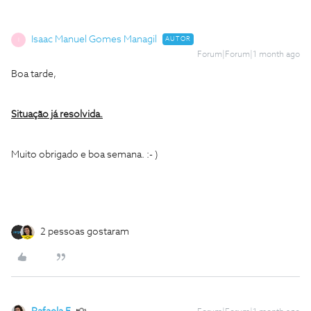
Isaac Manuel Gomes Managil
AUTOR
I
Forum|Forum|1 month ago
Boa tarde,
Situação já resolvida.
Muito obrigado e boa semana. :- )
2 pessoas gostaram