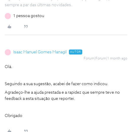
sempre a par das últimas novidades.
1 pessoa gostou
I
Isaac Manuel Gomes Managil
AUTOR
I
Forum|Forum|1 month ago
Olá.
Seguindo a sua sugestão, acabei de fazer como indicou.
Agradeço-lhe a ajuda prestada e a rapidez que sempre teve no
feedback a esta situação que reportei.
Obrigado