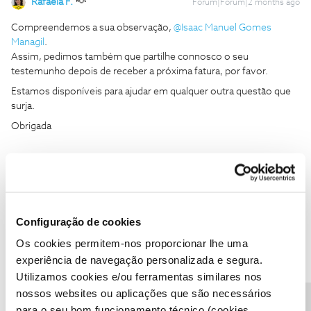
Rafaela F.
Forum|Forum|2 months ago
Compreendemos a sua observação, ​
@Isaac Manuel Gomes
Managil
.
Assim, pedimos também que partilhe connosco o seu
testemunho depois de receber a próxima fatura, por favor.
Estamos disponíveis para ajudar em qualquer outra questão que
surja.
Obrigada
Ajude a comunidade a encontrar informação relevante. Marque
como "Melhor Resposta" e faça "Like" nos melhores comentários.
Siga os perfis da moderação, através da opção "Seguir", para estar
sempre a par das últimas novidades.
Configuração de cookies
1 pessoa gostou
I
Os cookies permitem-nos proporcionar lhe uma
experiência de navegação personalizada e segura.
Utilizamos cookies e/ou ferramentas similares nos
nossos websites ou aplicações que são necessários
para o seu bom funcionamento técnico (cookies