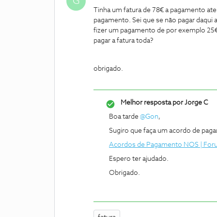
G
Tinha um fatura de 78€ a pagamento ate d
pagamento. Sei que se não pagar daqui a
fizer um pagamento de por exemplo 25€ s
pagar a fatura toda?
obrigado.
Melhor resposta por
Jorge C
Boa tarde
@Gon
,
Sugiro que faça um acordo de paga
Acordos de Pagamento NOS | Fo
Espero ter ajudado.
Obrigado.