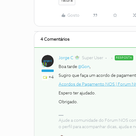
fatura
Gosto
4 Comentários
Jorge C
Super User
RESPOSTA
Boa tarde
@Gon
,
Sugiro que faça um acordo de pagamento
+4
Acordos de Pagamento NOS | Forum 
Espero ter ajudado.
Obrigado.
Ajude a comunidade do Fórum NOS com “
o perfil para acompanhar dicas, ajuda 