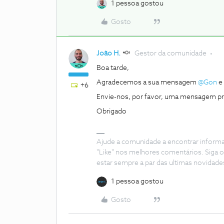
1 pessoa gostou
Gosto
João H.
Gestor da comunidade
Boa tarde,
Agradecemos a sua mensagem
@Gon
e 
+6
Envie-nos, por favor, uma mensagem pri
Obrigado
Ajude a comunidade a encontrar inform
"Like" nos melhores comentários. Siga o
estar sempre a par das ultimas novidade
1 pessoa gostou
Gosto