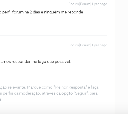
Forum|Forum|1 year ago
o perfil forum há 2 dias e ninguém me reponde
Forum|Forum|1 year ago
amos responder-lhe logo que possível.
ação relevante. Marque como "Melhor Resposta" e faça
s perfis da moderação, através da opção "Seguir", para
s.