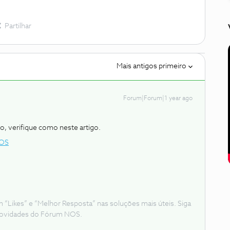
Partilhar
Mais antigos primeiro
Forum|Forum|1 year ago
, verifique como neste artigo.
NOS
Likes” e “Melhor Resposta” nas soluções mais úteis. Siga
e novidades do Fórum NOS.