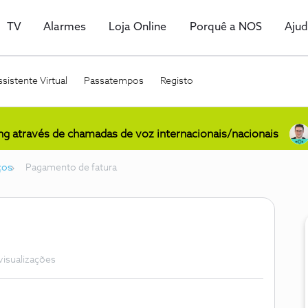
TV
Alarmes
Loja Online
Porquê a NOS
Aju
sistente Virtual
Passatempos
Registo
ing através de chamadas de voz internacionais/nacionais
ços
Pagamento de fatura
visualizações