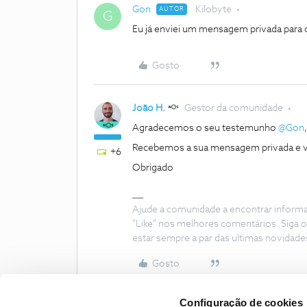
Gon
Kilobyte
AUTOR
G
Eu já enviei um mensagem privada para 
Gosto
João H.
Gestor da comunidade
Agradecemos o seu testemunho
@Gon
,
Recebemos a sua mensagem privada e v
+6
Obrigado
Ajude a comunidade a encontrar inform
"Like" nos melhores comentários. Siga o
estar sempre a par das ultimas novidade
Gosto
Configuração de cookies