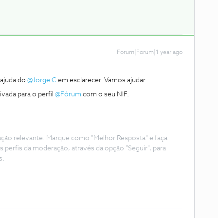
Forum|Forum|1 year ago
ajuda do
@Jorge C
em esclarecer. Vamos ajudar.
vada para o perfil
@Fórum
com o seu NIF.
ação relevante. Marque como "Melhor Resposta" e faça
s perfis da moderação, através da opção "Seguir", para
s.