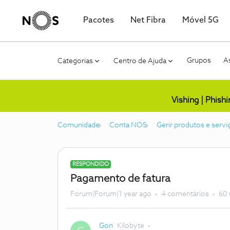
Pacotes
Net Fibra
Móvel 5G
Grupos
As
Categorias
Centro de Ajuda
Vishing | Phish
Comunidade
Conta NOS
Gerir produtos e servi
RESPONDIDO
Pagamento de fatura
Forum|Forum|1 year ago
4 comentários
60 
Gon
Kilobyte