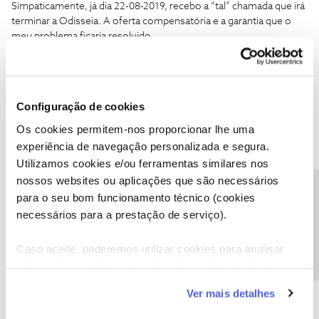
Simpaticamente, já dia 22-08-2019, recebo a “tal” chamada que irá
terminar a Odisseia. A oferta compensatória e a garantia que o
meu problema ficaria resolvido.
Efetivamente são-me atribuídos os gigas de internet no
telemóvel contratados e necessários e a garantia/promessa que
o meu problema ficaria resolvido, bem como uma compensação
por todo o constrangimento. “Amanhã, até às 15H00,
Configuração de cookies
garantidamente, o seu problema ficará resolvido, sou a sua
gestora de problema e vou encarregar-se pessoalmente da
Os cookies permitem-nos proporcionar lhe uma
resolução, mas vou só passar o caso ao nosso departamento
experiência de navegação personalizada e segura.
técnico” isto para dia 23-08-2019…
Utilizamos cookies e/ou ferramentas similares nos
Uffa, era desta. Ou não…. As 15H00 do dia 23 passaram e para
nossos websites ou aplicações que são necessários
minha surpresa, continuo com duas box’s registadas na minha
Precisa de ajuda?
para o seu bom funcionamento técnico (cookies
área de cliente, e desta vez TRÊS MODEN’S registados, nenhum
necessários para a prestação de serviço).
correspondente ao que tenho instalado em casa e SEM ACESSO
À INTERNET FIXA.
Tenho um cartão de internet móvel desativado e uma internet
Caso aceite, poderemos utilizar cookies para analisar
móvel de 30 GB que nunca vi.
informação estatística (cookies de analítica), adaptar
Ligo… não há acesso ao sistema informático e ficha de cliente…
este serviço às suas preferências e apresentar-lhe
ok, por mais que me custe, eu entendo, afinal, se o ser humano é
Ver mais detalhes
funcionalidades (cookies de personalização e
falível, porque é que a máquina não pode ser. Excelentes
funcionalidade) e adaptar anúncios aos seus interesses