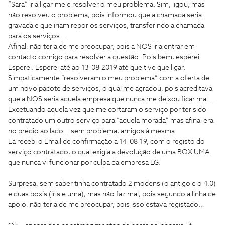
“Sara” iria ligar-me e resolver o meu problema. Sim, ligou, mas
não resolveu o problema, pois informou que a chamada seria
gravada e que iriam repor os serviços, transferindo a chamada
para os serviços…
Afinal, não teria de me preocupar, pois a NOS iria entrar em
contacto comigo para resolver a questão. Pois bem, esperei.
Esperei. Esperei até ao 13-08-2019 até que tive que ligar.
Simpaticamente “resolveram o meu problema” com a oferta de
um novo pacote de serviços, o qual me agradou, pois acreditava
que a NOS seria aquela empresa que nunca me deixou ficar mal…
Excetuando aquela vez que me cortaram o serviço por ter sido
contratado um outro serviço para “aquela morada” mas afinal era
no prédio ao lado… sem problema, amigos à mesma.
Lá recebi o Email de confirmação a 14-08-19, com o registo do
serviço contratado, o qual exigia a devolução de uma BOX UMA
que nunca vi funcionar por culpa da empresa LG.
Surpresa, sem saber tinha contratado 2 modens (o antigo e o 4.0)
e duas box’s (iris e uma), mas não faz mal, pois segundo a linha de
apoio, não teria de me preocupar, pois isso estava registado…