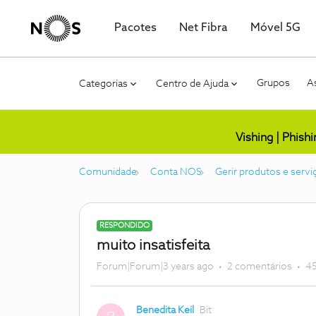
Pacotes
Net Fibra
Móvel 5G
Grupos
As
Categorias
Centro de Ajuda
Vishing | Phish
Comunidade
Conta NOS
Gerir produtos e servi
RESPONDIDO
muito insatisfeita
Forum|Forum|3 years ago
2 comentários
45
Benedita Keil
Bit