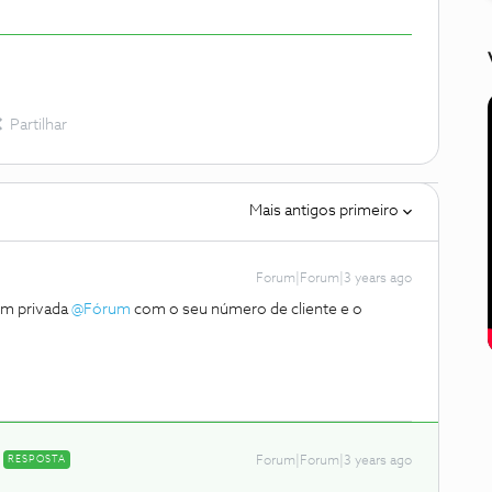
Partilhar
Mais antigos primeiro
Forum|Forum|3 years ago
em privada
@Fórum
com o seu número de cliente e o
RESPOSTA
Forum|Forum|3 years ago