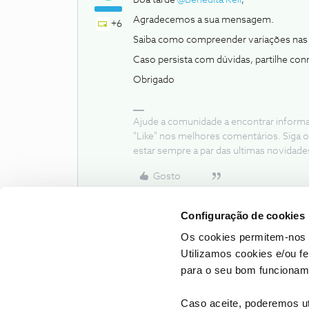
Boa tarde
@Benedita Keil
,
Agradecemos a sua mensagem.
+6
Saiba como compreender variações nas 
Caso persista com dúvidas, partilhe con
Obrigado
Ajude a comunidade a encontrar inform
"Like" nos melhores comentários. Siga o
estar sempre a par das ultimas novidade
Gosto
Configuração de cookies
Os cookies permitem-nos 
Utilizamos cookies e/ou f
para o seu bom funcioname
Caso aceite, poderemos uti