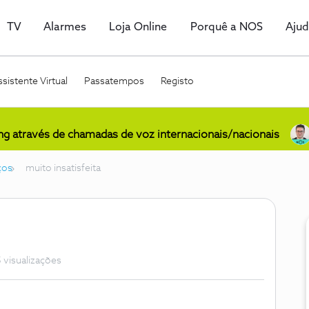
TV
Alarmes
Loja Online
Porquê a NOS
Aju
sistente Virtual
Passatempos
Registo
ing através de chamadas de voz internacionais/nacionais
ços
muito insatisfeita
 visualizações