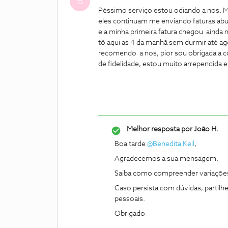
B
Péssimo serviço estou odiando a nos. Min
eles continuam me enviando faturas abu
e a minha primeira fatura chegou ainda 
tô aqui as 4 da manhã sem durmir até ag
recomendo a nos, pior sou obrigada a 
de fidelidade, estou muito arrependida 
Melhor resposta por
João H.
Boa tarde
@Benedita Keil
,
Agradecemos a sua mensagem.
Saiba como compreender variações 
Caso persista com dúvidas, partilh
pessoais.
Obrigado