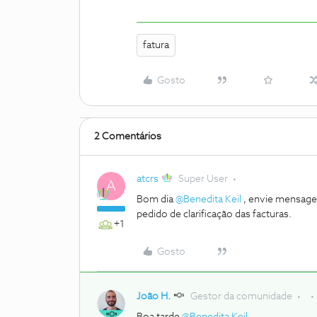
fatura
Gosto
2 Comentários
atcrs
Super User
A
Bom dia
@Benedita Keil
, envie mensag
pedido de clarificação das facturas.
+1
Gosto
João H.
Gestor da comunidade