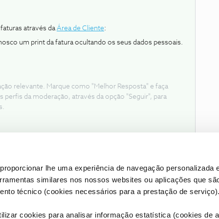
faturas através da
Área de Cliente
:
nosco um print da fatura ocultando os seus dados pessoais.
ação relevante. Marque como "Melhor Resposta" e faça
s perfis da moderação, através da opção "Seguir", para
s.
proporcionar lhe uma experiência de navegação personalizada e
erramentas similares nos nossos websites ou aplicações que sã
nto técnico (cookies necessários para a prestação de serviço)
lizar cookies para analisar informação estatística (cookies de an