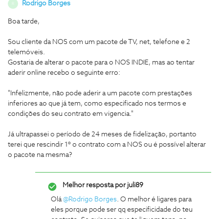
Rodrigo Borges
R
Boa tarde,
Sou cliente da NOS com um pacote de TV, net, telefone e 2
telemóveis.
Gostaria de alterar o pacote para o NOS INDIE, mas ao tentar
aderir online recebo o seguinte erro:
"Infelizmente, não pode aderir a um pacote com prestações
inferiores ao que já tem, como especificado nos termos e
condições do seu contrato em vigencia."
Já ultrapassei o período de 24 meses de fidelização, portanto
terei que rescindir 1º o contrato com a NOS ou é possível alterar
o pacote na mesma?
Melhor resposta por
juli89
Olá
@Rodrigo Borges
. O melhor é ligares para
eles porque pode ser qq especificidade do teu