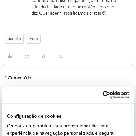
contrato. Se quiseres que te liguem tens, no
site, do teu lado direito um botãozinho que
diz: Quer aderir? Nós ligamos grátis! 🙂
pacote
indie
1 Comentário
juli89
RESPOSTA
Forum|Forum|9 years ago
Olá
@Rodrigo Borges
. O melhor é ligares para eles porque pode
ser qq especificidade do teu contrato. Se quiseres que te liguem
Configuração de cookies
tens, no site, do teu lado direito um botãozinho que diz: Quer
aderir? Nós ligamos grátis! 🙂
Os cookies permitem-nos proporcionar lhe uma
experiência de navegação personalizada e segura.