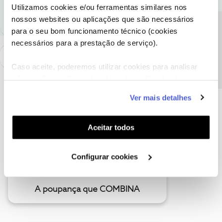
1 pessoa gostou
Utilizamos cookies e/ou ferramentas similares nos
nossos websites ou aplicações que são necessários
Precisa de ajuda?
para o seu bom funcionamento técnico (cookies
necessários para a prestação de serviço).
Caso aceite, poderemos utilizar cookies para analisar
informação estatística (cookies de analítica), adaptar
este serviço às suas preferências e apresentar-lhe
Ver mais detalhes
funcionalidades (cookies de personalização e
funcionalidade) e adaptar anúncios aos seus interesses
(cookies de publicidade personalizada). Pode gerir a
Aceitar todos
utilização dos cookies clicando em "
Configurar
Cookies
".
Configurar cookies
A poupança que COMBINA