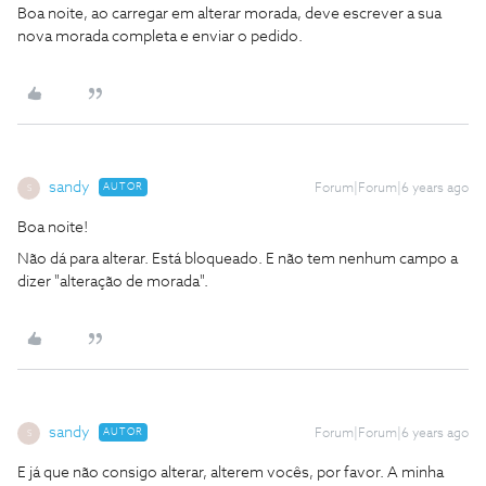
Boa noite, ao carregar em alterar morada, deve escrever a sua
nova morada completa e enviar o pedido.
sandy
AUTOR
Forum|Forum|6 years ago
S
Boa noite!
Não dá para alterar. Está bloqueado. E não tem nenhum campo a
dizer "alteração de morada".
sandy
AUTOR
Forum|Forum|6 years ago
S
E já que não consigo alterar, alterem vocês, por favor. A minha