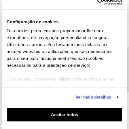
Configuração de cookies
Os cookies permitem-nos proporcionar lhe uma
experiência de navegação personalizada e segura.
Utilizamos cookies e/ou ferramentas similares nos
nossos websites ou aplicações que são necessários
Precisa de ajuda?
para o seu bom funcionamento técnico (cookies
necessários para a prestação de serviço).
Caso aceite, poderemos utilizar cookies para analisar
informação estatística (cookies de analítica), adaptar
este serviço às suas preferências e apresentar-lhe
Ver mais detalhes
funcionalidades (cookies de personalização e
funcionalidade) e adaptar anúncios aos seus interesses
(cookies de publicidade personalizada). Pode gerir a
Aceitar todos
utilização dos cookies clicando em "
Configurar
Cookies
".