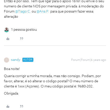
Então é por isso. Tem que ligar para o apoio 16161 ou envie o seu
numero de cliente NOS por mensagem privada à moderação do
Fórum
@Tiago C.
ou
@Ana P.
para que possam fazer essa
alteração
1 pessoa gostou
sandy
AUTOR
Forum|Forum|6 years ago
S
Boa noite!
Queria corrigir a minha morada, mas não consigo. Podiam, por
favor, alterar, é só alterar o código postal? O meu número de
cliente é 1xxx (Açores). O meu código postal é: 9680-202.
Obrigada