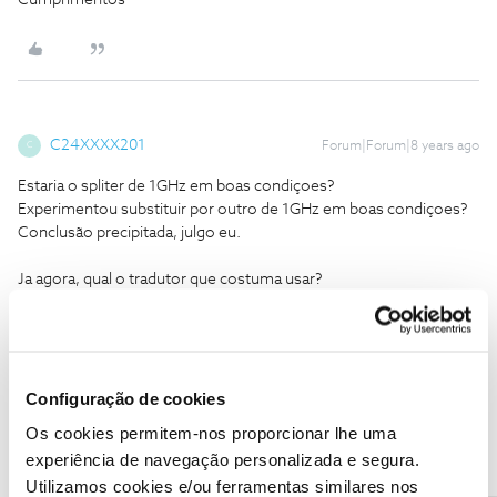
C24XXXX201
Forum|Forum|8 years ago
C
Estaria o spliter de 1GHz em boas condiçoes?
Experimentou substituir por outro de 1GHz em boas condiçoes?
Conclusão precipitada, julgo eu.
Ja agora, qual o tradutor que costuma usar?
E para animar a malta...
Estava um maluco aos berros com uma mosca. Dizia ele:
- Voa!… Voa!… Não ouves?! Voa!
Entretanto, chega outro maluco e pergunta:
Configuração de cookies
- O que é que estás a fazer?
Os cookies permitem-nos proporcionar lhe uma
Responde o primeiro:
experiência de navegação personalizada e segura.
- Olha, tirei as asas a esta mosca e ela agora não quer voar!
Utilizamos cookies e/ou ferramentas similares nos
O outro: