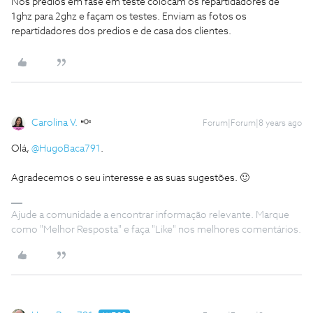
Nos predios em fase em teste colocam os repartidadores de
1ghz para 2ghz e façam os testes. Enviam as fotos os
repartidadores dos predios e de casa dos clientes.
Carolina V.
Forum|Forum|8 years ago
Olá,
@HugoBaca791
.
Agradecemos o seu interesse e as suas sugestões. 🙂
Ajude a comunidade a encontrar informação relevante. Marque
como "Melhor Resposta" e faça "Like" nos melhores comentários.