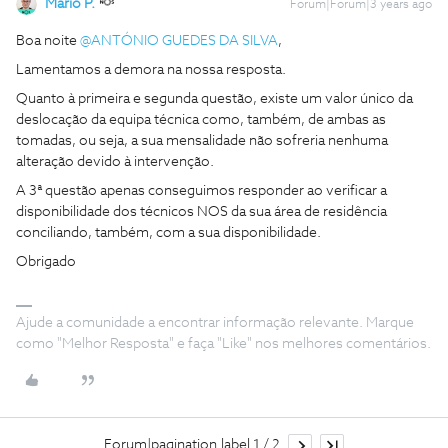
Mário P.
Forum|Forum|3 years ago
Boa noite
@ANTÓNIO GUEDES DA SILVA
,
Lamentamos a demora na nossa resposta.
Quanto à primeira e segunda questão, existe um valor único da
deslocação da equipa técnica como, também, de ambas as
tomadas, ou seja, a sua mensalidade não sofreria nenhuma
alteração devido à intervenção.
A 3ª questão apenas conseguimos responder ao verificar a
disponibilidade dos técnicos NOS da sua área de residência
conciliando, também, com a sua disponibilidade.
Obrigado
Ajude a comunidade a encontrar informação relevante. Marque
como "Melhor Resposta" e faça "Like" nos melhores comentários.
Forum|pagination.label 1 / 2