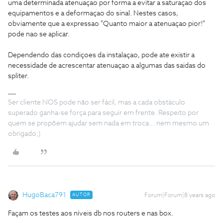
uma determinada atenuaçao por forma a evitar a saturaçao dos
equipamentos e a deformaçao do sinal. Nestes casos,
obviamente que a expressao "Quanto maior a atenuaçao pior!"
pode nao se aplicar.
Dependendo das condiçoes da instalaçao, pode ate existir a
necessidade de acrescentar atenuaçao a algumas das saidas do
spliter.
Ser cliente NOS pode não ser fácil, mas a cada obstáculo
superado ganha-se força para seguir em frente. Respeito por
quem se propõem ajudar sem nada em troca... nem mesmo um
obrigado;)
HugoBaca791
AUTOR
Forum|Forum|8 years ago
Façam os testes aos níveis db nos routers e nas box.