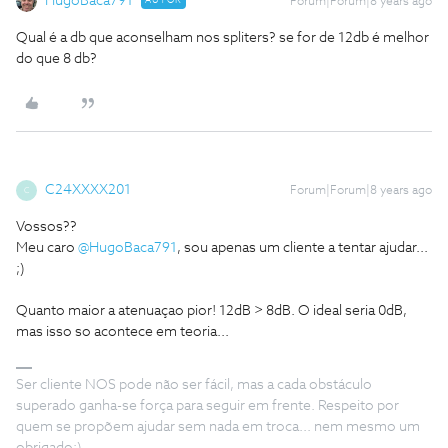
HugoBaca791
AUTOR
Forum|Forum|8 years ago
Qual é a db que aconselham nos spliters? se for de 12db é melhor
do que 8 db?
C24XXXX201
Forum|Forum|8 years ago
C
Vossos??
Meu caro
@HugoBaca791
, sou apenas um cliente a tentar ajudar...
;)
Quanto maior a atenuaçao pior! 12dB > 8dB. O ideal seria 0dB,
mas isso so acontece em teoria...
Ser cliente NOS pode não ser fácil, mas a cada obstáculo
superado ganha-se força para seguir em frente. Respeito por
quem se propõem ajudar sem nada em troca... nem mesmo um