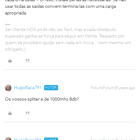
cada uma delas. Por isso, instale penas as necessarias. Se nao
usar todas as saidas convem termina-las com uma carga
apropriada.
Ser cliente NOS pode não ser fácil, mas a cada obstáculo
superado ganha-se força para seguir em frente. Respeito por
quem se propõem ajudar sem nada em troca... nem mesmo um
obrigado;)
HugoBaca791
AUTOR
Forum|Forum|8 years ago
Os vossos spliter é de 1000mhz 8db?