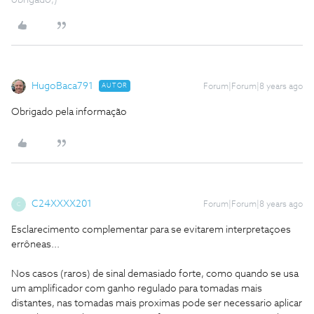
obrigado;)
HugoBaca791
AUTOR
Forum|Forum|8 years ago
Obrigado pela informação
C24XXXX201
Forum|Forum|8 years ago
C
Esclarecimento complementar para se evitarem interpretaçoes
errôneas...
Nos casos (raros) de sinal demasiado forte, como quando se usa
um amplificador com ganho regulado para tomadas mais
distantes, nas tomadas mais proximas pode ser necessario aplicar