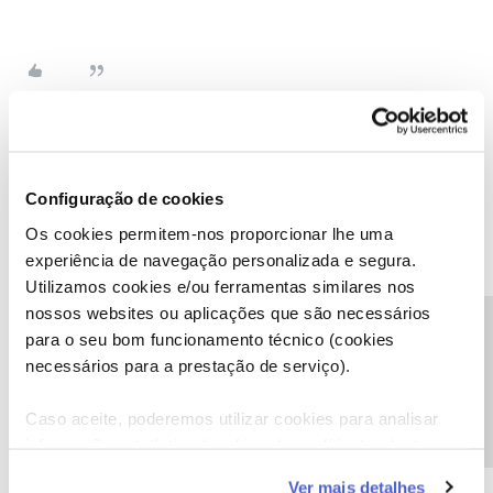
João H.
Forum|Forum|8 months ago
Configuração de cookies
Boa tarde ​
@fernandosousa65
,
Os cookies permitem-nos proporcionar lhe uma
Lamentamos a situação que descreve. Vamos ajudar a analisar
experiência de navegação personalizada e segura.
esta situação.
Utilizamos cookies e/ou ferramentas similares nos
Envie-nos, por favor, uma mensagem privada para o perfil ​
nossos websites ou aplicações que são necessários
@Fórum
com o seu NIF.
Precisa de ajuda?
para o seu bom funcionamento técnico (cookies
Obrigado
necessários para a prestação de serviço).
Ajude a comunidade a encontrar informação relevante. Marque
Caso aceite, poderemos utilizar cookies para analisar
como "Melhor Resposta" e faça "Like" nos melhores comentários.
informação estatística (cookies de analítica), adaptar
Siga os perfis da moderação, através da opção "Seguir", para estar
este serviço às suas preferências e apresentar-lhe
sempre a par das ultimas novidades.
Ver mais detalhes