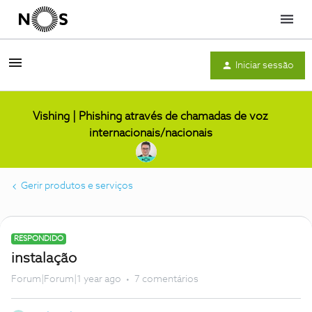
Menu
Iniciar sessão
Vishing | Phishing através de chamadas de voz
internacionais/nacionais
Gerir produtos e serviços
RESPONDIDO
instalação
Forum|Forum|1 year ago
7 comentários