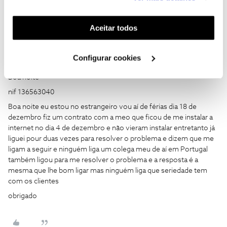
funcionalidades (cookies de personalização e
funcionalidade) e adaptar anúncios aos seus interesses
(cookies de publicidade personalizada). Pode gerir a
Aceitar todos
utilização dos cookies clicando em "
Configurar
Cookies
".
Configurar cookies
fernandosousa65
Forum|Forum|8 months ago
F
Boa noite
nif 136563040
Boa noite eu estou no estrangeiro vou aí de férias dia 18 de
dezembro fiz um contrato com a meo que ficou de me instalar a
internet no dia 4 de dezembro e não vieram instalar entretanto já
liguei pour duas vezes para resolver o problema e dizem que me
ligam a seguir e ninguém liga um colega meu de aí em Portugal
também ligou para me resolver o problema e a resposta é a
mesma que lhe bom ligar mas ninguém liga que seriedade tem
com os clientes
obrigado