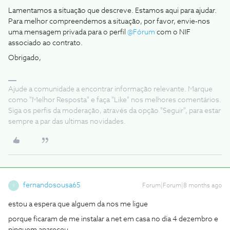
Lamentamos a situação que descreve. Estamos aqui para ajudar.
Para melhor compreendemos a situação, por favor, envie-nos
uma mensagem privada para o perfil ​
@Fórum
com o NIF
associado ao contrato.
Obrigado,
Ajude a comunidade a encontrar informação relevante. Marque
como "Melhor Resposta" e faça "Like" nos melhores comentários.
Siga os perfis da moderação, através da opção "Seguir", para estar
sempre a par das ultimas novidades.
fernandosousa65
Forum|Forum|8 months ago
F
estou a espera que alguem da nos me ligue
porque ficaram de me instalar a net em casa no dia 4 dezembro e