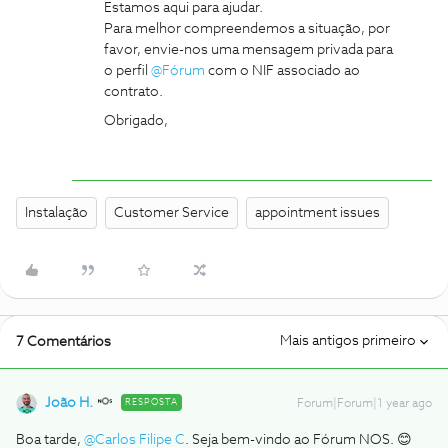
Estamos aqui para ajudar.
Para melhor compreendemos a situação, por
favor, envie-nos uma mensagem privada para
o perfil ​
@Fórum
com o NIF associado ao
contrato.
Obrigado,
Instalação
Customer Service
appointment issues
Mais antigos primeiro
7 Comentários
João H.
RESPOSTA
Forum|Forum|1 year ago
Boa tarde, ​
@Carlos Filipe C
. Seja bem-vindo ao Fórum NOS. 😊