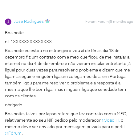
Jose Rodrigues
Forum|Forum|8 months ago
Boa noite
nif 1XXXXXXXXXXXXXX
Boa noite eu estou no estrangeiro vou aí de férias dia 18 de
dezembro fiz um contrato com a meo que ficou de me instalar a
internet no dia 4 de dezembro e não vieram instalar entretanto já
liguei pour duas vezes para resolver o problema e dizem que me
ligam a seguir e ninguém liga um colega meu de aí em Portugal
também ligou para me resolver o problema e a resposta é a
mesma que lhe bom ligar mas ninguém liga que seriedade tem
com os clientes
obrigado
Boa noite, talvez por lapso refere que fez contrato com a MEO,
relativamente ao seu NIF pedido pelo moderador ​
@João H.
o
mesmo deve ser enviado por mensagem privada para o perfil ​
@Fórum
.