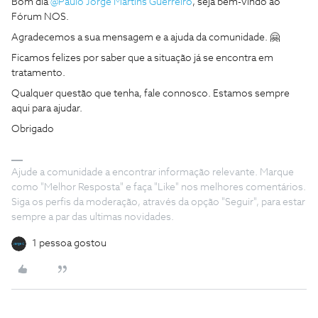
Bom dia
@Paulo Jorge Martins Guerreiro
, seja bem-vindo ao
Fórum NOS.
Agradecemos a sua mensagem e a ajuda da comunidade. 🤗
Ficamos felizes por saber que a situação já se encontra em
tratamento.
Qualquer questão que tenha, fale connosco. Estamos sempre
aqui para ajudar.
Obrigado
Ajude a comunidade a encontrar informação relevante. Marque
como "Melhor Resposta" e faça "Like" nos melhores comentários.
Siga os perfis da moderação, através da opção "Seguir", para estar
sempre a par das ultimas novidades.
1 pessoa gostou