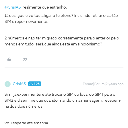
@CrisIAS
realmente que estranho.
Já desligou e voltou a ligar o telefone? Incluindo retirar o cartão
SIM e repor novamente.
2 números e não ter migrado corretamente para o anterior pelo
menos em tudo, será que ainda está em sincronismo?
CrisIAS
AUTOR
Forum|Forum|2 years ago
C
Sim, já experimentei e ate trocar o SIM do local do SIM1 para o
SIM2 e dizem me que quando mando uma mensagem, recebem-
na dos dois números
vou esperar ate amanha