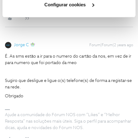
Cookies
".
para numero que foi portado da meo
Configurar cookies
Jorge C
Forum|Forum|2 years ago
É. As sms estão a ir para o numero do cartão da nos, em vez de ir
para numero que foi portado da meo
Sugiro que desligue e ligue o(s) telefone(s) de forma a registar-se
na rede.
Obrigado
Ajude a comunidade do Fórum NOS com “Likes” e “Melhor
Resposta” nas soluções mais úteis. Siga o perfil para acompanhar
dicas, ajuda e novidades do Fórum NOS.