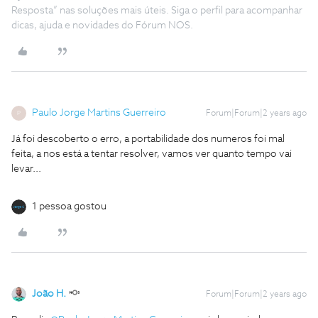
Resposta” nas soluções mais úteis. Siga o perfil para acompanhar
dicas, ajuda e novidades do Fórum NOS.
Paulo Jorge Martins Guerreiro
Forum|Forum|2 years ago
P
Já foi descoberto o erro, a portabilidade dos numeros foi mal
feita, a nos está a tentar resolver, vamos ver quanto tempo vai
levar...
1 pessoa gostou
João H.
Forum|Forum|2 years ago