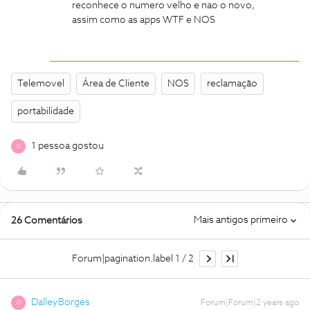
reconhece o numero velho e nao o novo,
assim como as apps WTF e NOS
Telemovel
Área de Cliente
NOS
reclamação
portabilidade
1 pessoa gostou
D
Mais antigos primeiro
26 Comentários
Forum|pagination.label 1 / 2
DalleyBorges
Forum|Forum|2 years ago
D