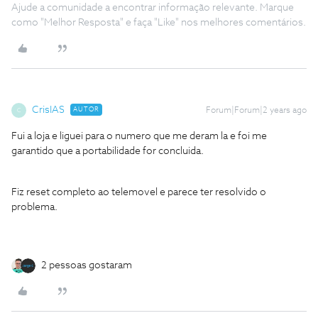
Ajude a comunidade a encontrar informação relevante. Marque
como "Melhor Resposta" e faça "Like" nos melhores comentários.
CrisIAS
AUTOR
Forum|Forum|2 years ago
C
Fui a loja e liguei para o numero que me deram la e foi me
garantido que a portabilidade for concluida.
Fiz reset completo ao telemovel e parece ter resolvido o
problema.
2 pessoas gostaram