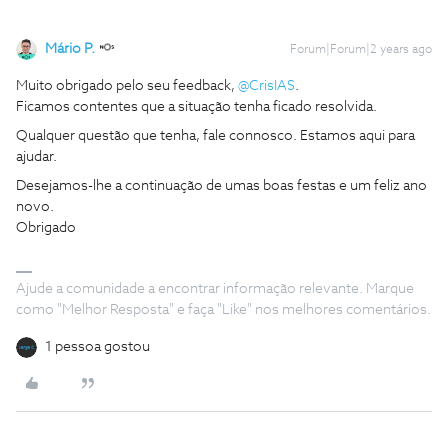
Mário P.
Forum|Forum|2 years ago
Muito obrigado pelo seu feedback,
@CrisIAS
.
Ficamos contentes que a situação tenha ficado resolvida.
Qualquer questão que tenha, fale connosco. Estamos aqui para
ajudar.
Desejamos-lhe a continuação de umas boas festas e um feliz ano
novo.
Obrigado
Ajude a comunidade a encontrar informação relevante. Marque
como "Melhor Resposta" e faça "Like" nos melhores comentários.
1 pessoa gostou