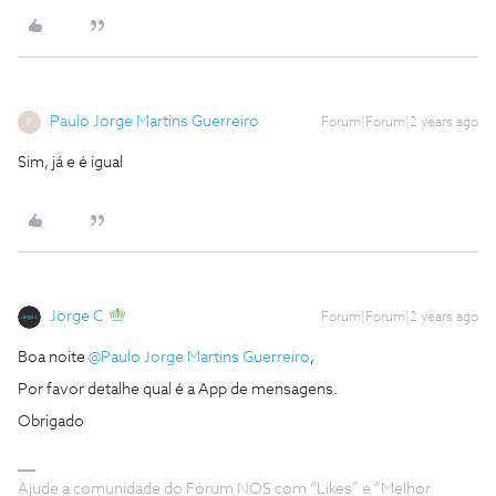
Paulo Jorge Martins Guerreiro
Forum|Forum|2 years ago
P
Sim, já e é igual
Jorge C
Forum|Forum|2 years ago
Boa noite
@Paulo Jorge Martins Guerreiro
,
Por favor detalhe qual é a App de mensagens.
Obrigado
Ajude a comunidade do Fórum NOS com “Likes” e “Melhor