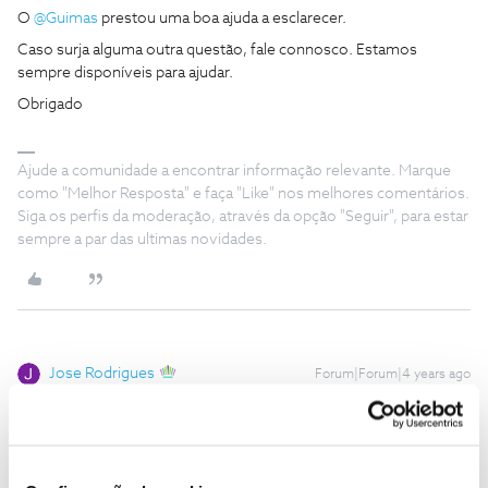
O
@Guimas
prestou uma boa ajuda a esclarecer.
Caso surja alguma outra questão, fale connosco. Estamos
sempre disponíveis para ajudar.
Obrigado
Ajude a comunidade a encontrar informação relevante. Marque
como "Melhor Resposta" e faça "Like" nos melhores comentários.
Siga os perfis da moderação, através da opção "Seguir", para estar
sempre a par das ultimas novidades.
Jose Rodrigues
Forum|Forum|4 years ago
Boa tarde,
Recebi hoje a m/fatura e reparei que na carta que acompanha a
fatura, surge a pergunta,