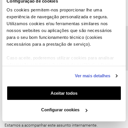
Configuração de cookies
Os cookies permitem-nos proporcionar lhe uma
Ficou com dúvidas?
experiência de navegação personalizada e segura.
Utilizamos cookies e/ou ferramentas similares nos
Pode consultar o detalhe dos seus consumos (aqui)
nossos websites ou aplicações que são necessários
Ora, ao clicar aqui, abre a
antiga
área de cliente, parece
Precisa de ajuda?
para o seu bom funcionamento técnico (cookies
ser um bug. Depois no final “Entrar na Área de Cliente”
necessários para a prestação de serviço).
já entra na atual.
Caso aceite, poderemos utilizar cookies para analisar
informação estatística (cookies de analítica), adaptar
este serviço às suas preferências e apresentar-lhe
Ver mais detalhes
funcionalidades (cookies de personalização e
funcionalidade) e adaptar anúncios aos seus interesses
(cookies de publicidade personalizada). Pode gerir a
Aceitar todos
João H.
utilização dos cookies clicando em "
Configurar
Forum|Forum|4 years ago
Cookies
".
Boa noite
@Jose Rodrigues
,
Configurar cookies
Agradecemos a sua mensagem e alerta para este tema. 🙂
Estamos a acompanhar este assunto internamente.