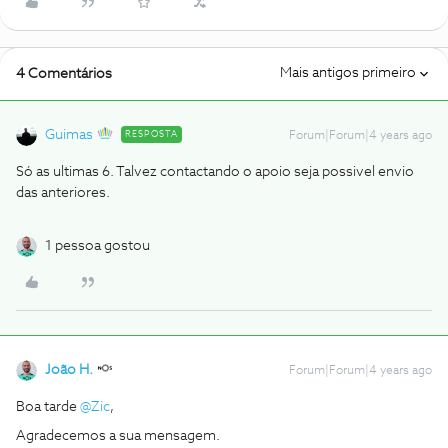
Mais antigos primeiro
4 Comentários
Guimas
RESPOSTA
Forum|Forum|4 years ago
Só as ultimas 6. Talvez contactando o apoio seja possivel envio
das anteriores.
1 pessoa gostou
João H.
Forum|Forum|4 years ago
Boa tarde
@Zic
,
Agradecemos a sua mensagem.