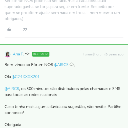
Ser cliente NOS pode não ser fácil, mas a cada obstáculo
superado ganha-se força para seguir em frente. Respeito por
quem se propõem ajudar sem nada em troca... nem mesmo um
obrigado;)
Ana P.
RESPOSTA
Forum|Forum|6 years ago
Bem-vindo ao Fórum NOS
@AIRCS
🙂 ,
Olá
@C24XXXX201
,
@AIRCS
, os 500 minutos são distribuídos pelas chamadas e SMS
para todas as redes nacionais.
Caso tenha mais alguma dúvida ou sugestão, não hesite. Partilhe
connosco!
Obrigada