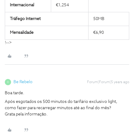
Internacional
€1,254
Tráfego Internet
50MB
Mensalidade
€6,90
!-->
Be Rebelo
Forum|Forum|5 years ago
B
Boa tarde.
Após esgotados os 500 minutos do tarifário exclusivo light,
como fazer para recarregar minutos até ao final do mês?
Grata pela informação.