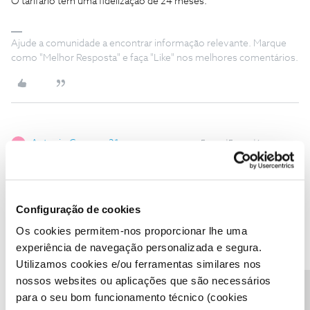
O tarifário tem uma fidelização de 24 meses.
Ajude a comunidade a encontrar informação relevante. Marque
como "Melhor Resposta" e faça "Like" nos melhores comentários.
Antonio Campos 21
Forum|Forum|6 years ago
A
Boa noite, gostaria de saber quantos minutos estao incluidos no
tarifario exclusivo Light a 4,99.
Configuração de cookies
Os cookies permitem-nos proporcionar lhe uma
experiência de navegação personalizada e segura.
Utilizamos cookies e/ou ferramentas similares nos
nossos websites ou aplicações que são necessários
Jose Rodrigues
Forum|Forum|6 years ago
para o seu bom funcionamento técnico (cookies
Boa noite, gostaria de saber quantos minutos estao incluidos no