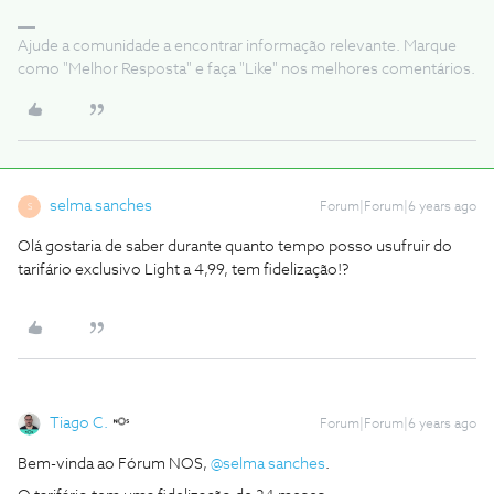
Ajude a comunidade a encontrar informação relevante. Marque
como "Melhor Resposta" e faça "Like" nos melhores comentários.
selma sanches
Forum|Forum|6 years ago
S
Olá gostaria de saber durante quanto tempo posso usufruir do
tarifário exclusivo Light a 4,99, tem fidelização!?
Tiago C.
Forum|Forum|6 years ago
Bem-vinda ao Fórum NOS,
@selma sanches
.