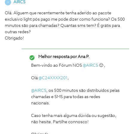
AIRCS
A
Olá. Alguem que recentemente tenha aderido ao pacote
exclusivo light pós pago me pode dizer como funciona? Os 500
minutos são para chamadas? Quantas sms tem? É grátis para
outras redes?
Obrigado!
Melhor resposta por
Ana P.
Bem-vindo ao Fórum NOS
@AIRCS
🙂 ,
Olá
@C24XXXX201
,
@AIRCS
, os 500 minutos são distribuídos pelas
chamadas e SMS para todas as redes
nacionais.
Caso tenha mais alguma dúvida ou sugestão,
não hesite. Partilhe connosco!