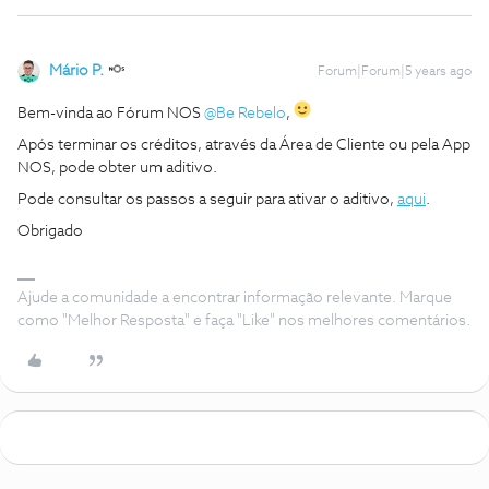
Mário P.
Forum|Forum|5 years ago
Bem-vinda ao Fórum NOS
@Be Rebelo
,
Após terminar os créditos, através da Área de Cliente ou pela App
NOS, pode obter um aditivo.
Pode consultar os passos a seguir para ativar o aditivo,
aqui
.
Obrigado
Ajude a comunidade a encontrar informação relevante. Marque
como "Melhor Resposta" e faça "Like" nos melhores comentários.