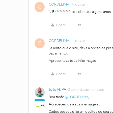
CORDELIMA
Kilobyte
C
NIF **********, cou cliente a alguns anos.
Gosto
CORDELIMA
Kilobyte
C
Saliento que o site, dava a opção de pre
pagamento.
Apresentava toda informação.
Gosto
João H.
Gestor da comunidade
Boa tarde
@CORDELIMA
,
Agradecemos a sua mensagem.
+6
Dados pessoais foram ocultos do seu c