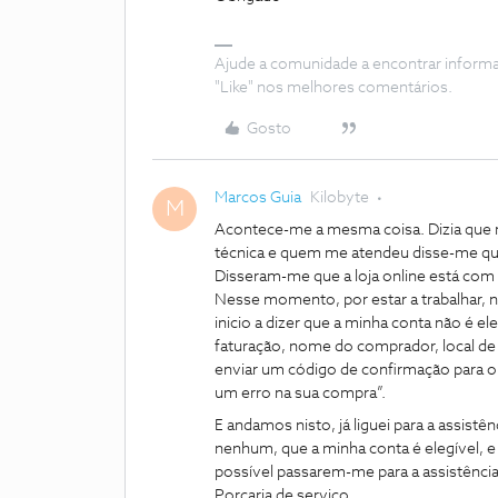
Ajude a comunidade a encontrar inform
"Like" nos melhores comentários.
Gosto
Marcos Guia
Kilobyte
M
Acontece-me a mesma coisa. Dizia que nã
técnica e quem me atendeu disse-me que
Disseram-me que a loja online está com
Nesse momento, por estar a trabalhar, n
inicio a dizer que a minha conta não é e
faturação, nome do comprador, local de 
enviar um código de confirmação para o
um erro na sua compra”.
E andamos nisto, já liguei para a assis
nenhum, que a minha conta é elegível, 
possível passarem-me para a assistência 
Porcaria de serviço.