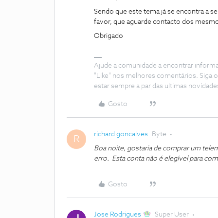
Sendo que este tema já se encontra a s
favor, que aguarde contacto dos mesm
Obrigado
Ajude a comunidade a encontrar inform
"Like" nos melhores comentários. Siga o
estar sempre a par das ultimas novidade
Gosto
richard goncalves
Byte
R
Boa noite, gostaria de comprar um telem
erro. Esta conta não é elegível para co
Gosto
Jose Rodrigues
Super User