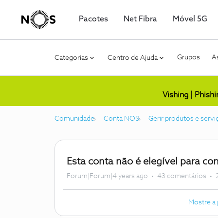
Pacotes
Net Fibra
Móvel 5G
Grupos
As
Categorias
Centro de Ajuda
Vishing | Phish
Comunidade
Conta NOS
Gerir produtos e servi
Esta conta não é elegível para c
Forum|Forum|4 years ago
43 comentários
Mostre a