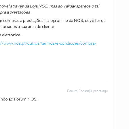
óvel através da Loja NOS, mas ao validar aparece o tal
mpra a prestações
ar compras a prestações na loja online da NOS, deve ter os
sociados à sua área de cliente.
a eletronica.
://www.nos.pt/outros/termos-e-condicoes/compra-
Forum|Forum|3 years ago
vindo ao Fórum NOS.