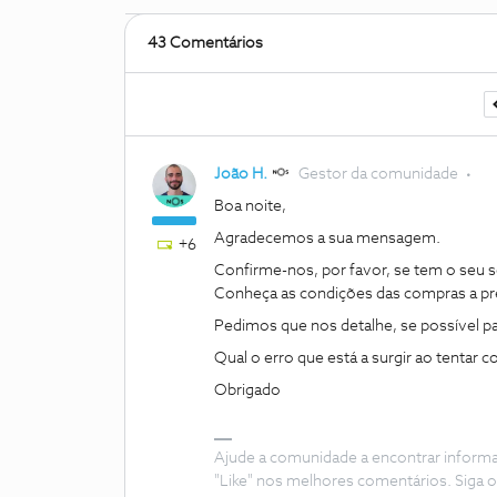
43 Comentários
João H.
Gestor da comunidade
Boa noite,
Agradecemos a sua mensagem.
+6
Confirme-nos, por favor, se tem o seu s
Conheça as condições das compras a p
Pedimos que nos detalhe, se possível pa
Qual o erro que está a surgir ao tentar 
Obrigado
Ajude a comunidade a encontrar inform
"Like" nos melhores comentários. Siga o