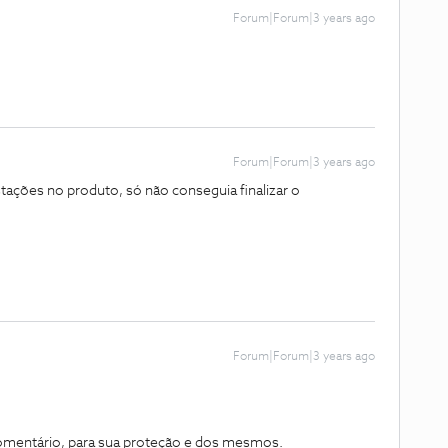
Forum|Forum|3 years ago
Forum|Forum|3 years ago
stações no produto, só não conseguia finalizar o
Forum|Forum|3 years ago
omentário, para sua proteção e dos mesmos.