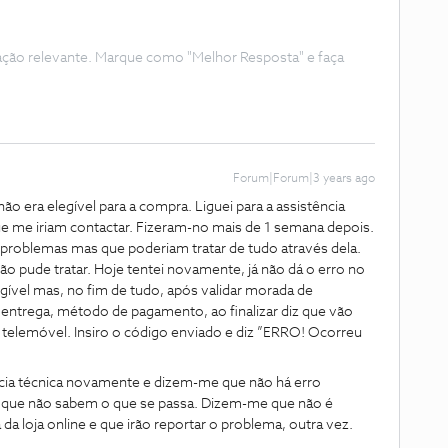
ação relevante. Marque como "Melhor Resposta" e faça
Forum|Forum|3 years ago
o era elegível para a compra. Liguei para a assistência
 me iriam contactar. Fizeram-no mais de 1 semana depois.
 problemas mas que poderiam tratar de tudo através dela.
ão pude tratar. Hoje tentei novamente, já não dá o erro no
legível mas, no fim de tudo, após validar morada de
entrega, método de pagamento, ao finalizar diz que vão
 telemóvel. Insiro o código enviado e diz ”ERRO! Ocorreu
tência técnica novamente e dizem-me que não há erro
e que não sabem o que se passa. Dizem-me que não é
da loja online e que irão reportar o problema, outra vez.