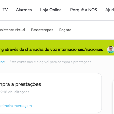
TV
Alarmes
Loja Online
Porquê a NOS
Aju
sistente Virtual
Passatempos
Registo
ing através de chamadas de voz internacionais/nacionais
ços
Esta conta não é elegível para compra a prestações
ompra a prestações
2248 visualizações
 primeira mensagem