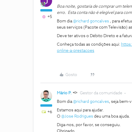
Boa noite, gostaria de comprar um telem
erro. Esta conta não é elegível para co
+5
Bom dia
@richard goncalves
, para efetu
seus serviços (Pacote com Televisão) as
Deve ter ativos o Débito Direto e a fatur
Conheça todas as condições aqui:
https
online-a-prestacoes
Gosto
Mário P.
Gestor da comunidade
Bom dia
@richard goncalves
, seja bem-
Estamos aqui para ajudar.
+6
O
@Jose Rodrigues
deu uma boa ajuda.
Diga-nos, por favor, se conseguiu.
Obrigado