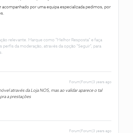
er acompanhado por uma equipa especializada pedimos, por
os.
ação relevante. Marque como "Melhor Resposta" e faça
s perfis da moderação, através da opção "Seguir", para
s.
Forum|Forum|3 years ago
óvel através da Loja NOS, mas ao validar aparece o tal
mpra a prestações
Forum|Forum|3 years ago