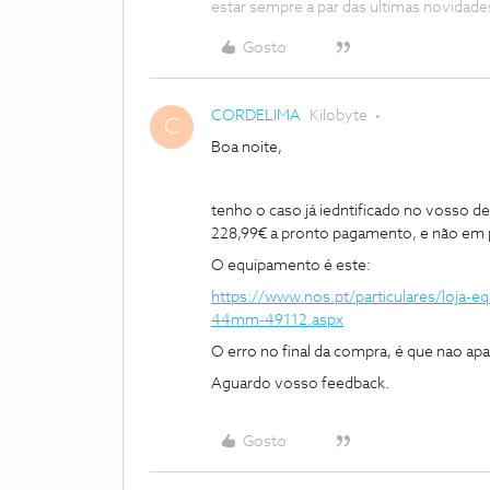
estar sempre a par das ultimas novidade
Gosto
CORDELIMA
Kilobyte
C
Boa noite,
tenho o caso já iedntificado no vosso 
228,99€ a pronto pagamento, e não em p
O equipamento é este:
https://www.nos.pt/particulares/loja-e
44mm-49112.aspx
O erro no final da compra, é que nao ap
Aguardo vosso feedback.
Gosto