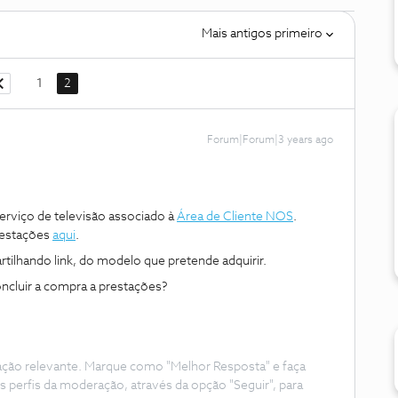
Mais antigos primeiro
1
2
Forum|Forum|3 years ago
erviço de televisão associado à
Área de Cliente NOS
.
restações
aqui
.
rtilhando link, do modelo que pretende adquirir.
concluir a compra a prestações?
ação relevante. Marque como "Melhor Resposta" e faça
s perfis da moderação, através da opção "Seguir", para