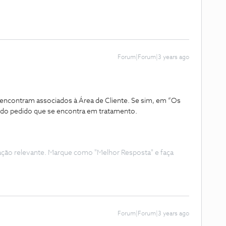
Forum|Forum|3 years ago
se encontram associados à Área de Cliente. Se sim, em “Os
do pedido que se encontra em tratamento.
ação relevante. Marque como "Melhor Resposta" e faça
Forum|Forum|3 years ago