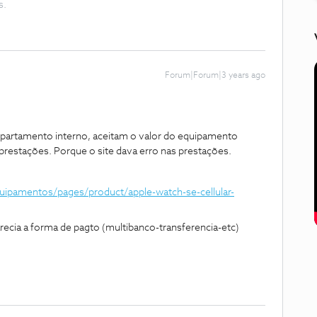
s.
Forum|Forum|3 years ago
departamento interno, aceitam o valor do equipamento
restações. Porque o site dava erro nas prestações.
quipamentos/pages/product/apple-watch-se-cellular-
arecia a forma de pagto (multibanco-transferencia-etc)