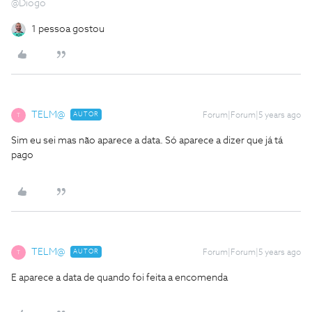
@Diogo
1 pessoa gostou
TELM@
AUTOR
Forum|Forum|5 years ago
T
Sim eu sei mas não aparece a data. Só aparece a dizer que já tá
pago
TELM@
AUTOR
Forum|Forum|5 years ago
T
E aparece a data de quando foi feita a encomenda