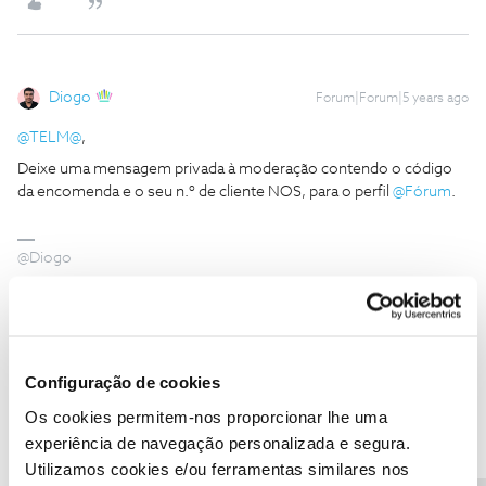
Diogo
Forum|Forum|5 years ago
@TELM@
,
Deixe uma mensagem privada à moderação contendo o código
da encomenda e o seu n.º de cliente NOS, para o perfil
@Fórum
.
@Diogo
1 pessoa gostou
Configuração de cookies
Os cookies permitem-nos proporcionar lhe uma
TELM@
AUTOR
Forum|Forum|5 years ago
T
experiência de navegação personalizada e segura.
Utilizamos cookies e/ou ferramentas similares nos
E normal ainda não ter obtido resposta
@Fórum
?