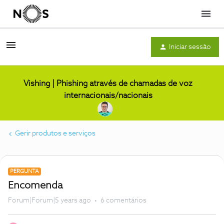
Menu
Iniciar sessão
Vishing | Phishing através de chamadas de voz
internacionais/nacionais
Gerir produtos e serviços
PERGUNTA
Encomenda
Forum|Forum|5 years ago
6 comentários