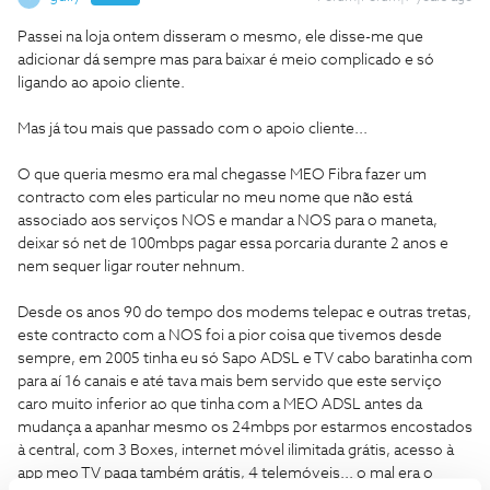
Passei na loja ontem disseram o mesmo, ele disse-me que
adicionar dá sempre mas para baixar é meio complicado e só
ligando ao apoio cliente.
Mas já tou mais que passado com o apoio cliente...
O que queria mesmo era mal chegasse MEO Fibra fazer um
contracto com eles particular no meu nome que não está
associado aos serviços NOS e mandar a NOS para o maneta,
deixar só net de 100mbps pagar essa porcaria durante 2 anos e
nem sequer ligar router nehnum.
Desde os anos 90 do tempo dos modems telepac e outras tretas,
este contracto com a NOS foi a pior coisa que tivemos desde
sempre, em 2005 tinha eu só Sapo ADSL e TV cabo baratinha com
para aí 16 canais e até tava mais bem servido que este serviço
caro muito inferior ao que tinha com a MEO ADSL antes da
mudança a apanhar mesmo os 24mbps por estarmos encostados
à central, com 3 Boxes, internet móvel ilimitada grátis, acesso à
app meo TV paga também grátis, 4 telemóveis... o mal era o