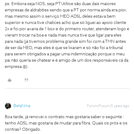
ps: Embora seja NOS, seja PT\Altice são duas dais maiores
empresas de aldrabões sendo que a PT por norma ainda era pior,
mas mesmo assim o serviço MEO ADSL deles estava bem
superior e nunca tive chatices acho que só liguei ao apoio cliente
2x e foi por avaria de 1 box e do primeiro router, atenderam logo e
vieram trocar na boa e nada mais nunca tive que ligar para eles
para nada (já tivemos problema grande sim foi com a TMN antes
de ser da MEO, mas eles é que se lixaram e só não foi a tribunal
para serem obrigados a pagar uma indemnização porque o meu
pai não queria se chatear e é amigo de um dos responsáveis cá da
empresa:@).
BelaNina
Forum|Forum|5 years ago
Boa tarde, já renovei o contrato mas gostaria saber o seguinte :
tenho ADSL mas gostaria de mudar para fibra. Quais os prós e os
contras? Obrigado.