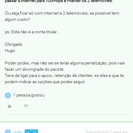
passar a internet para 100mbps e manter os 2 telemóveis.
Ou seja ficar só com internet e 2 telemóveis, se possível tem
algum custo?
ps: Esta não é a conta titular...
Obrigado
Hugo
Poder podes, mas não sei se terás alguma penalização, pois vais
fazer um downgrade do pacote.
Tens de ligar para o apoio, retenção de clientes. só eles é que te
podem indicar as opções que podes seguir.
1 pessoa gostou
G
guily
AUTOR
Forum|Forum|7 years ago
G