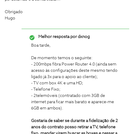
Obrigado
Hugo
Melhor resposta por
dxnog
Boa tarde,
De momento temos o seguinte:
- 200mbps fibra Power Router 4.0 (ainda sem
acesso às configurações deste mesmo tendo
ligado já 3x para o apoio ao cliente);
- TV com box 4K e uma HD;
- Telefone Fixo;
- 2telemóveis (contratado com 3GB de
internet para ficar mais barato e aparece-me
6GB em ambos).
Gostaria de saber se durante a fidelização de 2
anos do contrato posso retirar a TV, telefone
fixo, mandar virem buscar as boxes e passar a