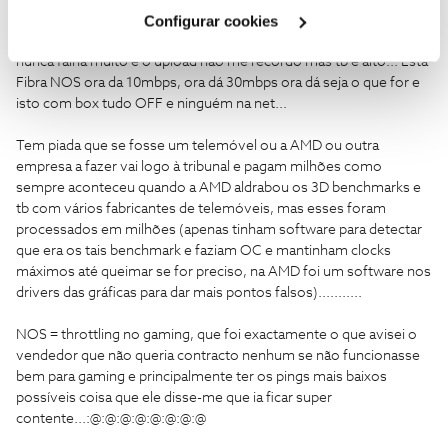
Cookies
".
Configurar cookies
MEO Fibra 100mbps no Funchal e para os servers Sony é spr
KABOOM ~98mbps de download constante seja que dia for
nunca falha muito e o upload não me recordo mas tb é alto... Esta
Fibra NOS ora da 10mbps, ora dá 30mbps ora dá seja o que for e
isto com box tudo OFF e ninguém na net...
Tem piada que se fosse um telemóvel ou a AMD ou outra
empresa a fazer vai logo à tribunal e pagam milhões como
sempre aconteceu quando a AMD aldrabou os 3D benchmarks e
tb com vários fabricantes de telemóveis, mas esses foram
processados em milhões (apenas tinham software para detectar
que era os tais benchmark e faziam OC e mantinham clocks
máximos até queimar se for preciso, na AMD foi um software nos
drivers das gráficas para dar mais pontos falsos)...........
NOS = throttling no gaming, que foi exactamente o que avisei o
vendedor que não queria contracto nenhum se não funcionasse
bem para gaming e principalmente ter os pings mais baixos
possíveis coisa que ele disse-me que ia ficar super
contente...:@:@:@:@:@:@:@:@