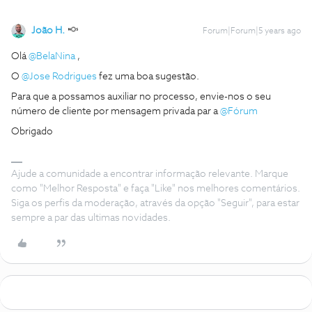
João H.
Forum|Forum|5 years ago
Olá
@BelaNina
,
O
@Jose Rodrigues
fez uma boa sugestão.
Para que a possamos auxiliar no processo, envie-nos o seu
número de cliente por mensagem privada par a
@Fórum
Obrigado
Ajude a comunidade a encontrar informação relevante. Marque
como "Melhor Resposta" e faça "Like" nos melhores comentários.
Siga os perfis da moderação, através da opção "Seguir", para estar
sempre a par das ultimas novidades.