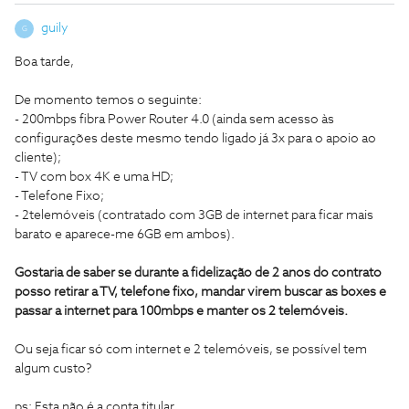
guily
G
Boa tarde,
De momento temos o seguinte:
- 200mbps fibra Power Router 4.0 (ainda sem acesso às
configurações deste mesmo tendo ligado já 3x para o apoio ao
cliente);
- TV com box 4K e uma HD;
- Telefone Fixo;
- 2telemóveis (contratado com 3GB de internet para ficar mais
barato e aparece-me 6GB em ambos).
Gostaria de saber se durante a fidelização de 2 anos do contrato
posso retirar a TV, telefone fixo, mandar virem buscar as boxes e
passar a internet para 100mbps e manter os 2 telemóveis.
Ou seja ficar só com internet e 2 telemóveis, se possível tem
algum custo?
ps: Esta não é a conta titular...