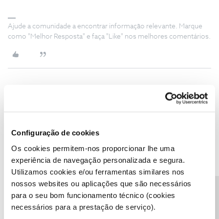
Ajude a comunidade a encontrar informação relevante. Marque
como "Melhor Resposta" e faça "Like" nos melhores comentários.
ANA CRISTINA DA SILVA COELHO
AUTOR
A
Forum|Forum|5 years ago
Eu já fiz isso há 5 dias atrás.
Configuração de cookies
Se for verificar, tem o meu NIF, no de cliente e o no do contrato
que foi anulado.
Os cookies permitem-nos proporcionar lhe uma
experiência de navegação personalizada e segura.
Continuo sem resposta por parte do fórum.
Utilizamos cookies e/ou ferramentas similares nos
nossos websites ou aplicações que são necessários
Precisa de ajuda?
para o seu bom funcionamento técnico (cookies
necessários para a prestação de serviço).