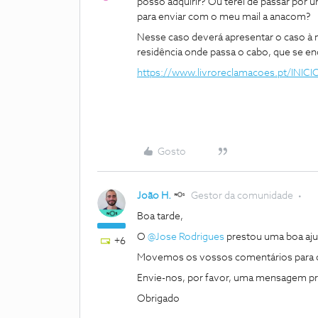
posso adquirir? Ou terei de passar por 
para enviar com o meu mail a anacom?
Nesse caso deverá apresentar o caso à
residência onde passa o cabo, que se e
https://www.livroreclamacoes.pt/INICI
Gosto
João H.
Gestor da comunidade
Boa tarde,
O
@Jose Rodrigues
prestou uma boa aju
+6
Movemos os vossos comentários para 
Envie-nos, por favor, uma mensagem pri
Obrigado