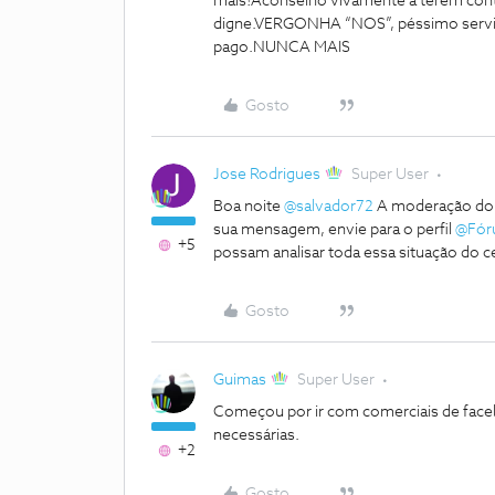
mais!Aconselho vivamente a terem cont
digne.VERGONHA “NOS”, péssimo servi
pago.NUNCA MAIS
Gosto
Jose Rodrigues
Super User
Boa noite
@salvador72
A moderação do F
sua mensagem, envie para o perfil
@Fór
+5
possam analisar toda essa situação do c
Gosto
Guimas
Super User
Começou por ir com comerciais de faceb
necessárias.
+2
Gosto