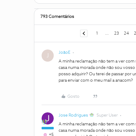
793 Comentários
1
...
23
24
JoãoE
J
A minha reclamação não tem a ver com se
casa numa morada onde não sou vosso 
posso adquirir? Ou terei de passar por 
para enviar com o meu mail a anacom?
Gosto
Jose Rodrigues
Super User
A minha reclamação não tem a ver com se
casa numa morada onde não sou vosso 
+5