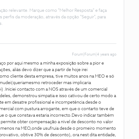
ação relevante. Marque como "Melhor Resposta" e faça
s perfis da moderação, através da opção "Seguir", para
s.
Forum|Forum|4 years ago
aço por aqui mesmo a minha exposição sobre a pior e
s, aliás devo dizer que a partir de hoje irei
omo cliente desta empresa, tive muitos anos na MEO e só
 mudei(queriamesmo retroceder mas implicaria
 .Iniciei contacto com a NOS através de um comercial
 deles, demonstrou simpatia e isso cativou de certo modo a
lte em desatre profissional e incompetência desde o
omercial com pustura arrogante, em que o contarto teve de
que o que constava estaria incorrecto.Devo indicar também
l permite obter compensação a nível de desconto no valor
elo menos na MEO,onde usufruia desde o promeiro momento
ovativo, obtive 30% de desconto), ora nest dita entidade,