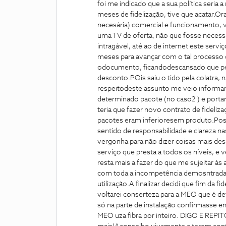
foi me indicado que a sua política seria
meses de fidelização, tive que acatar.O
necesária) comercial e funcionamento, 
uma TV de oferta, não que fosse necessár
intragável, até ao de internet este serv
meses para avançar com o tal processo 
odocumento, ficandodescansado que pel
desconto.POis saiu o tido pela colatra,
respeitodeste assunto me veio informar q
determinado pacote (no caso2 ) e portan
teria que fazer novo contrato de fideli
pacotes eram inferioresem produto.Post
sentido de responsabilidade e clareza n
vergonha para não dizer coisas mais des
serviço que presta a todos os níveis, e v
resta mais a fazer do que me sujeitar às
com toda a incompetência demosntrada, 
utilização.A finalizar decidi que fim da f
voltarei conserteza para a MEO que é d
só na parte de instalação confirmasse enq
MEO uza fibra por inteiro. DIGO E R