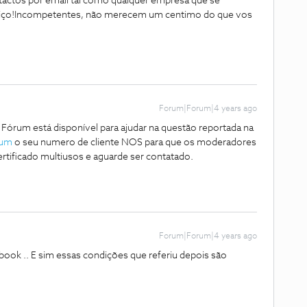
actos por email tal como qualquer empresa que se
ço!Incompetentes, não merecem um centimo do que vos
Forum|Forum|4 years ago
órum está disponível para ajudar na questão reportada na
um
o seu numero de cliente NOS para que os moderadores
ertificado multiusos e aguarde ser contatado.
Forum|Forum|4 years ago
ook .. E sim essas condições que referiu depois são