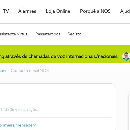
TV
Alarmes
Loja Online
Porquê a NOS
Aju
sistente Virtual
Passatempos
Registo
ing através de chamadas de voz internacionais/nacionais
ços
Contacto email NOS
143506 visualizações
 primeira mensagem