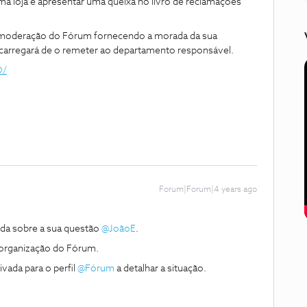
uma loja e apresentar uma queixa no livro de reclamações
 moderação do Fórum fornecendo a morada da sua
ncarregará de o remeter ao departamento responsável.
O/
Forum|Forum|4 years ago
da sobre a sua questão
@JoãoE
.
organização do Fórum.
vada para o perfil
@Fórum
a detalhar a situação.