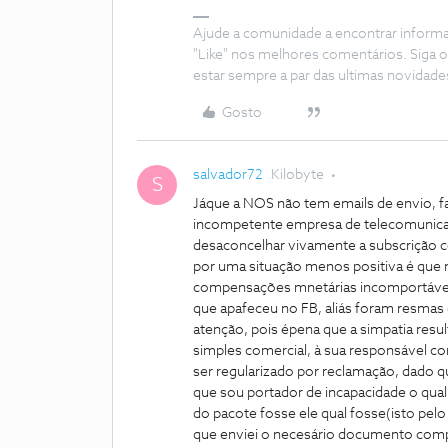
Ajude a comunidade a encontrar inform
"Like" nos melhores comentários. Siga o
estar sempre a par das ultimas novidade
Gosto
salvador72
Kilobyte
S
Jáque a NOS não tem emails de envio, f
incompetente empresa de telecomunicaçõe
desaconcelhar vivamente a subscrição c
por uma situação menos positiva é que
compensações mnetárias incomportávei)
que apafeceu no FB, aliás foram resmas
atenção, pois épena que a simpatia resu
simples comercial, à sua responsável c
ser regularizado por reclamação, dado 
que sou portador de incapacidade o qua
do pacote fosse ele qual fosse(isto p
que enviei o necesário documento compr