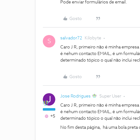
Pode enviar formulários de email.
Gosto
salvador72
Kilobyte
S
Caro J R, primeiro não é minha empresa
é nehum contacto EMAIL, é um formulári
determinado tópico o qual não inclui re
Gosto
Jose Rodrigues
Super User
Caro J R, primeiro não é minha empresa
é nehum contacto EMAIL, é um formulári
+5
determinado tópico o qual não inclui re
No fim desta página, há uma bola preta 