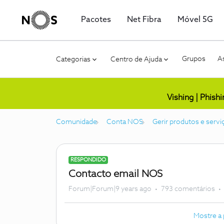
Pacotes
Net Fibra
Móvel 5G
Grupos
As
Categorias
Centro de Ajuda
Vishing | Phish
Comunidade
Conta NOS
Gerir produtos e servi
RESPONDIDO
Contacto email NOS
Forum|Forum|9 years ago
793 comentários
Mostre a