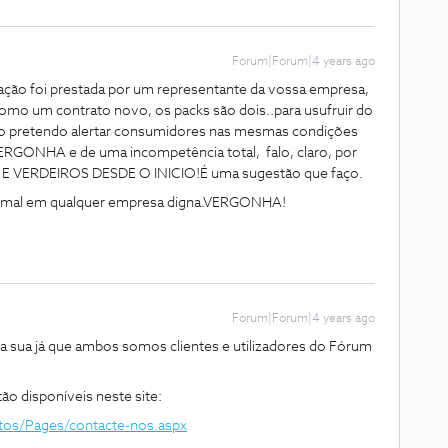
Forum|Forum|4 years ago
ação foi prestada por um representante da vossa empresa,
 como um contrato novo, os packs são dois..para usufruir do
o pretendo alertar consumidores nas mesmas condições
RGONHA e de uma incompetência total, falo, claro, por
 E VERDEIROS DESDE O INICIO!É uma sugestão que faço.
ormal em qualquer empresa digna.VERGONHA!
Forum|Forum|4 years ago
 sua já que ambos somos clientes e utilizadores do Fórum
o disponíveis neste site:
ctos/Pages/contacte-nos.aspx