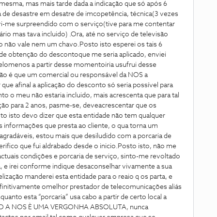
 a mesma, mas mais tarde dada a indicação que só após 6
ra de desastre em desatre de imcopetência, técnica(3 vezes
vi-me surpreendido com o serviço(tive para me contentar
io mas tava incluido) .Ora, até no serviço de televisão
iço não vale nem um chavo.Posto isto esperei os tais 6
de obtenção do descontoque me seria aplicado, enviei
omenos a partir desse momentoiria usufrui desse
 não é que um comercial ou responsável da NOS a
ue afinal a aplicação do desconto só seria possível para
to o meu não estaria incluido, mais acrescenta que para tal
zação para 2 anos, pasme-se, deveacrescentar que os
o isto devo dizer que esta entidade não tem qualquer
as informações que presta ao cliente, o qua torna um
agradáveis, estou mais que desiludido com a porcaria de
erifico que fui aldrabado desde o inicio.Posto isto, não me
 actuais condições e porcaria de serviço, sinto-me revoltado
e irei conforme indique desaconselhar vivamente a sua
idelização manderei esta entidade para o reaio q os parta, e
efinitivamente omelhor prestador de telecomunicações aliás
uanto esta “porcaria” usa cabo a partir de certo local a
EPITO A NOS È UMA VERGONHA ABSOLUTA, nunca