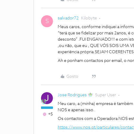
salvador72
Kilobyte
S
Meus caros, conforme indiquei a inform
“terá que se fidelizar por mais 2anos, é
desconto” .FUI ENGANADO!!! e com ist
,ou não, que eu , QUE VÓS SOIS UMA VE
experiência própria.SEJAM COERENTES
Ah e ponham contactos por email, o n
Gosto
Jose Rodrigues
Super User
Meu caro, a (minha) empresa é também a
NOS e apenas isso.
+5
Os contactos com a Operadora NOS estã
https://www.nos.pt/particulares/conta