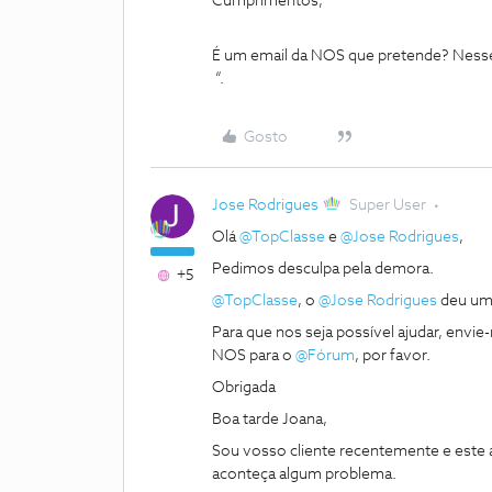
Cumprimentos,
É um email da NOS que pretende? Nesse 
“.
Gosto
Jose Rodrigues
Super User
Olá
@TopClasse
e
@Jose Rodrigues
,
Pedimos desculpa pela demora.
+5
@TopClasse
, o
@Jose Rodrigues
deu uma
Para que nos seja possível ajudar, env
NOS para o
@Fórum
, por favor.
Obrigada
Boa tarde Joana,
Sou vosso cliente recentemente e este
aconteça algum problema.