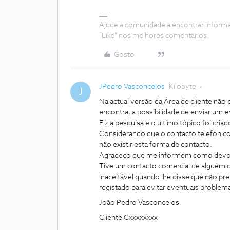
Ajude a comunidade a encontrar inform
"Like" nos melhores comentários.
Gosto
JPedro Vasconcelos
Kilobyte
J
Na actual versão da Área de cliente não 
encontra, a possibilidade de enviar um
Fiz a pesquisa e o ultimo tópico foi cria
Considerando que o contacto telefónico 
não existir esta forma de contacto.
Agradeço que me informem como devo c
Tive um contacto comercial de alguém
inaceitável quando lhe disse que não p
registado para evitar eventuais problem
João Pedro Vasconcelos
Cliente Cxxxxxxxx