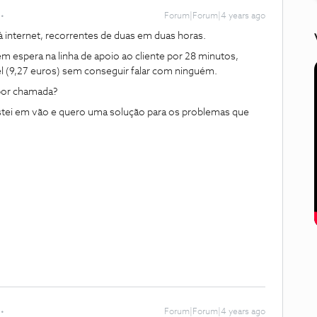
Forum|Forum|4 years ago
 internet, recorrentes de duas em duas horas.
m espera na linha de apoio ao cliente por 28 minutos,
l (9,27 euros) sem conseguir falar com ninguém.
por chamada?
tei em vão e quero uma solução para os problemas que
Forum|Forum|4 years ago