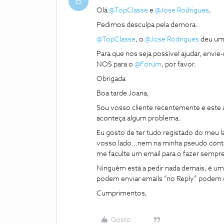
B
Olá
@TopClasse
e
@Jose Rodrigues
,
Pedimos desculpa pela demora.
@TopClasse
, o
@Jose Rodrigues
deu uma
Para que nos seja possível ajudar, env
NOS para o
@Fórum
, por favor.
Obrigada
Boa tarde Joana,
Sou vosso cliente recentemente e este
aconteça algum problema.
Eu gosto de ter tudo registado do meu lad
vosso lado…nem na minha pseudo conta q
me faculte um email para o fazer sempr
Ninguém está a pedir nada demais, é u
podem enviar emails “no Reply” podem c
Cumprimentos,
Gosto