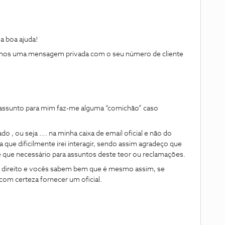
 boa ajuda!
ie-nos uma mensagem privada com o seu número de cliente
 assunto para mim faz-me alguma “comichão” caso
o , ou seja …. na minha caixa de email oficial e não do
ue dificilmente irei interagir, sendo assim agradeço que
e que necessário para assuntos deste teor ou reclamações.
m direito e vocês sabem bem que é mesmo assim, se
om certeza fornecer um oficial.