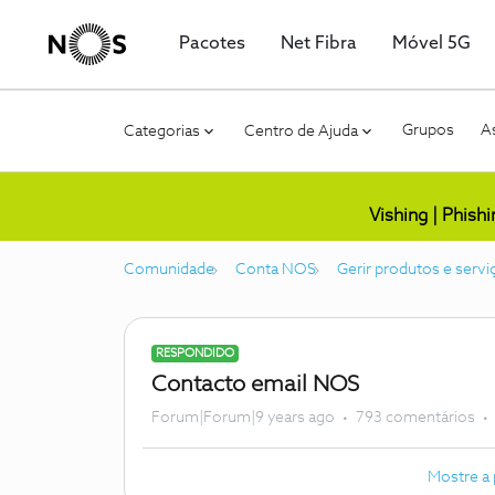
Pacotes
Net Fibra
Móvel 5G
Grupos
As
Categorias
Centro de Ajuda
Vishing | Phish
Comunidade
Conta NOS
Gerir produtos e servi
RESPONDIDO
Contacto email NOS
Forum|Forum|9 years ago
793 comentários
Mostre a