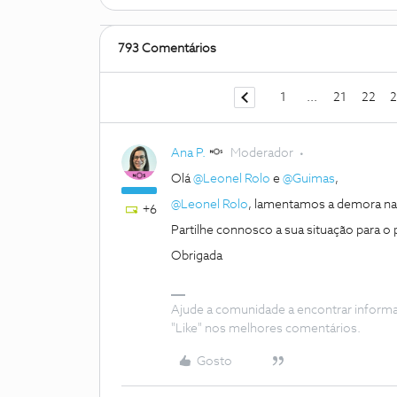
793 Comentários
1
...
21
22
2
Ana P.
Moderador
Olá
@Leonel Rolo
e
@Guimas
,
@Leonel Rolo
, lamentamos a demora na
+6
Partilhe connosco a sua situação para 
Obrigada
Ajude a comunidade a encontrar inform
"Like" nos melhores comentários.
Gosto