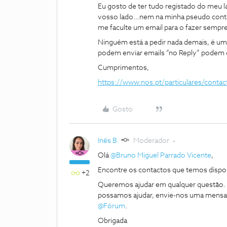
Eu gosto de ter tudo registado do meu lad
vosso lado…nem na minha pseudo conta q
me faculte um email para o fazer sempr
Ninguém está a pedir nada demais, é u
podem enviar emails “no Reply” podem c
Cumprimentos,
https://www.nos.pt/particulares/conta
Gosto
Inês B.
Moderador
Olá
@Bruno Miguel Parrado Vicente
,
Encontre os contactos que temos disp
+2
Queremos ajudar em qualquer questão. 
possamos ajudar, envie-nos uma mensage
@Fórum
.
Obrigada