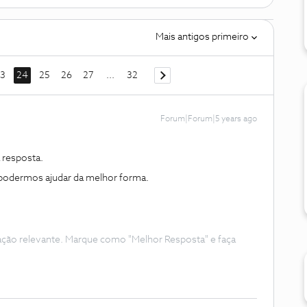
Mais antigos primeiro
3
24
25
26
27
...
32
Forum|Forum|5 years ago
 resposta.
o podermos ajudar da melhor forma.
ação relevante. Marque como "Melhor Resposta" e faça