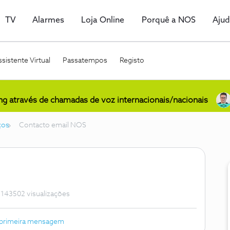
TV
Alarmes
Loja Online
Porquê a NOS
Aju
sistente Virtual
Passatempos
Registo
ing através de chamadas de voz internacionais/nacionais
ços
Contacto email NOS
143502 visualizações
 primeira mensagem