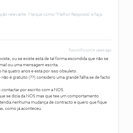
ação relevante. Marque como "Melhor Resposta" e faça
Forum|Forum|4 years ago
existe, ou se existe está de tal forma escondida que não se
 email ou uma mensagem escrita.
do há quatro anos e está por isso obsuleto.
não é gratuito (??) considero uma grande falha se de facto
ontactar por escrito com a NOS.
 que se dizia da NOS mas que tee um comportamento
retendia nenhuma mudança de contracto e quero que fique
as, como já aconteceu.