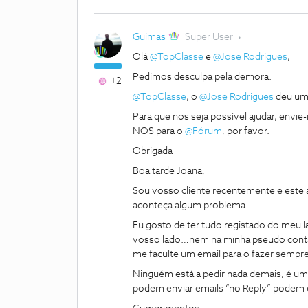
Guimas
Super User
Olá
@TopClasse
e
@Jose Rodrigues
,
Pedimos desculpa pela demora.
+2
@TopClasse
, o
@Jose Rodrigues
deu uma
Para que nos seja possível ajudar, env
NOS para o
@Fórum
, por favor.
Obrigada
Boa tarde Joana,
Sou vosso cliente recentemente e este
aconteça algum problema.
Eu gosto de ter tudo registado do meu lad
vosso lado…nem na minha pseudo conta q
me faculte um email para o fazer sempr
Ninguém está a pedir nada demais, é u
podem enviar emails “no Reply” podem c