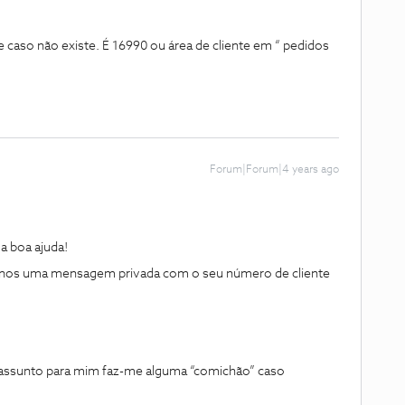
caso não existe. É 16990 ou área de cliente em “ pedidos
Forum|Forum|4 years ago
 boa ajuda!
ie-nos uma mensagem privada com o seu número de cliente
 assunto para mim faz-me alguma “comichão” caso