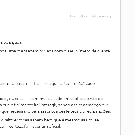
Forum|Forum|4 years ago
 boa ajuda!
ie-nos uma mensagem privada com o seu número de cliente
 assunto para mim faz-me alguma “comichão” caso
o , ou seja …. na minha caixa de email oficial e não do
ue dificilmente irei interagir, sendo assim agradeço que
e que necessário para assuntos deste teor ou reclamações.
m direito e vocês sabem bem que é mesmo assim, se
om certeza fornecer um oficial.