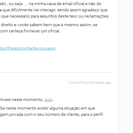
o , ou seja …. na minha caixa de email oficial e não do
ue dificilmente irei interagir, sendo assim agradeço que
e que necessário para assuntos deste teor ou reclamações.
m direito e vocês sabem bem que é mesmo assim, se
om certeza fornecer um oficial.
ctos/Pages/contacte-nos.aspx
Forum|Forum|4 years ago
oníveis neste momento,
aqui
.
Se neste momento existir alguma situação em que
m privada com o seu número de cliente, para o perfil