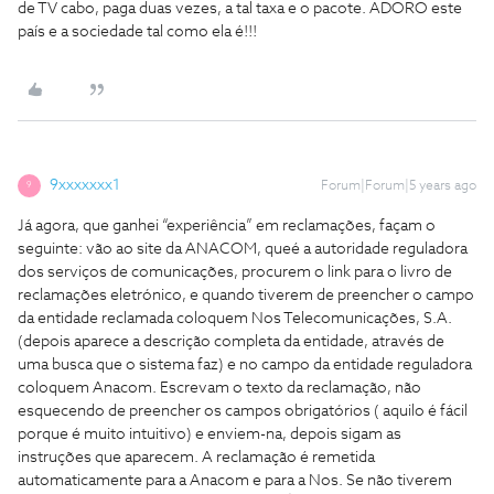
de TV cabo, paga duas vezes, a tal taxa e o pacote. ADORO este
país e a sociedade tal como ela é!!!
9xxxxxxx1
Forum|Forum|5 years ago
9
Já agora, que ganhei “experiência” em reclamações, façam o
seguinte: vão ao site da ANACOM, queé a autoridade reguladora
dos serviços de comunicações, procurem o link para o livro de
reclamações eletrónico, e quando tiverem de preencher o campo
da entidade reclamada coloquem Nos Telecomunicações, S.A.
(depois aparece a descrição completa da entidade, através de
uma busca que o sistema faz) e no campo da entidade reguladora
coloquem Anacom. Escrevam o texto da reclamação, não
esquecendo de preencher os campos obrigatórios ( aquilo é fácil
porque é muito intuitivo) e enviem-na, depois sigam as
instruções que aparecem. A reclamação é remetida
automaticamente para a Anacom e para a Nos. Se não tiverem