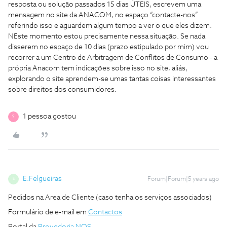
resposta ou solução passados 15 dias ÚTEIS, escrevem uma
mensagem no site da ANACOM, no espaço “contacte-nos”
referindo isso e aguardem algum tempo a ver o que eles dizem.
NEste momento estou precisamente nessa situação. Se nada
disserem no espaço de 10 dias (prazo estipulado por mim) vou
recorrer a um Centro de Arbitragem de Conflitos de Consumo - a
própria Anacom tem indicações sobre isso no site, aliás,
explorando o site aprendem-se umas tantas coisas interessantes
sobre direitos dos consumidores.
1 pessoa gostou
9
E.Felgueiras
Forum|Forum|5 years ago
E
Pedidos na Area de Cliente (caso tenha os serviços associados)
Formulário de e-mail em
Contactos
Portal da
Provedoria NOS