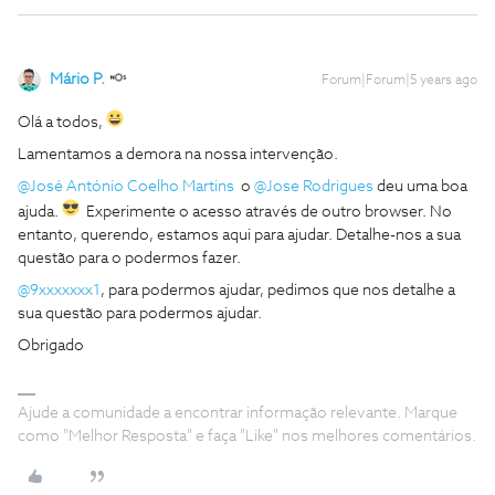
Mário P.
Forum|Forum|5 years ago
Olá a todos,
Lamentamos a demora na nossa intervenção.
@José António Coelho Martins
o
@Jose Rodrigues
deu uma boa
ajuda.
Experimente o acesso através de outro browser. No
entanto, querendo, estamos aqui para ajudar. Detalhe-nos a sua
questão para o podermos fazer.
@9xxxxxxx1
, para podermos ajudar, pedimos que nos detalhe a
sua questão para podermos ajudar.
Obrigado
Ajude a comunidade a encontrar informação relevante. Marque
como "Melhor Resposta" e faça "Like" nos melhores comentários.