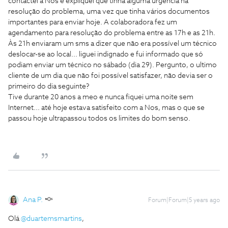
contactei a Nos e expliquei que tinha alguma urgência na
resolução do problema, uma vez que tinha vários documentos
importantes para enviar hoje. A colaboradora fez um
agendamento para resolução do problema entre as 17h e as 21h.
Às 21h enviaram um sms a dizer que não era possível um técnico
deslocar-se ao local... liguei indignado e fui informado que só
podiam enviar um técnico no sábado (dia 29). Pergunto, o ultimo
cliente de um dia que não foi possível satisfazer, não devia ser o
primeiro do dia seguinte?
Tive durante 20 anos a meo e nunca fiquei uma noite sem
Internet... até hoje estava satisfeito com a Nos, mas o que se
passou hoje ultrapassou todos os limites do bom senso.
Ana P.
Forum|Forum|5 years ago
Olá
@duartemsmartins
,