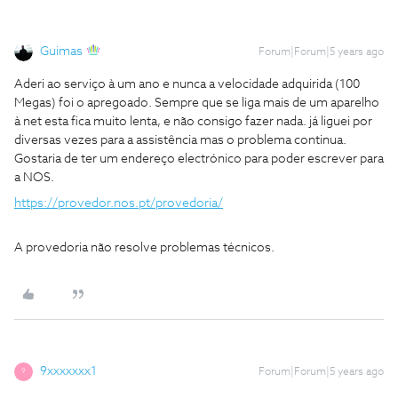
Guimas
Forum|Forum|5 years ago
Aderi ao serviço à um ano e nunca a velocidade adquirida (100
Megas) foi o apregoado. Sempre que se liga mais de um aparelho
à net esta fica muito lenta, e não consigo fazer nada. já liguei por
diversas vezes para a assistência mas o problema continua.
Gostaria de ter um endereço electrónico para poder escrever para
a NOS.
https://provedor.nos.pt/provedoria/
A provedoria não resolve problemas técnicos.
9xxxxxxx1
Forum|Forum|5 years ago
9