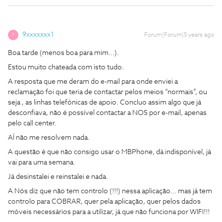
9xxxxxxx1
Forum|Forum|5 years ago
9
Boa tarde (menos boa para mim...).
Estou muito chateada com isto tudo.
A resposta que me deram do e-mail para onde enviei a
reclamação foi que teria de contactar pelos meios “normais”, ou
seja , as linhas telefónicas de apoio. Concluo assim algo que já
desconfiava, não é possível contactar a NOS por e-mail, apenas
pelo call center.
AÍ não me resolvem nada.
A questão é que não consigo usar o MBPhone, dá indisponível, já
vai para uma semana.
Já desinstalei e reinstalei e nada.
A Nós diz que não tem controlo (!!!) nessa aplicação… mas já tem
controlo para COBRAR, quer pela aplicação, quer pelos dados
móveis necessários para a utilizar, já que não funciona por WIFI!!!