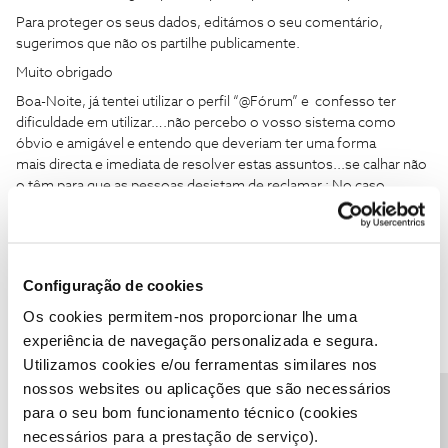
Para proteger os seus dados, editámos o seu comentário,
sugerimos que não os partilhe publicamente.
Muito obrigado
Boa-Noite, já tentei utilizar o perfil “@Fórum” e confesso ter
dificuldade em utilizar….não percebo o vosso sistema como
óbvio e amigável e entendo que deveriam ter uma forma
mais directa e imediata de resolver estas assuntos...se calhar não
o têm para que as pessoas desistam de reclamar : No caso
vertente, não há mais nada a acrescentar, para além do que foi
dito, ou seja, algo de anormal se passa com a contabilização dos
dados e não aceito qualquer débito adicional , seja do 1GB, seja do
telefonema que fiz para a vossa linha. Caso contrário, terei
Configuração de cookies
mesmo de equacionar mudar da NOS para outro operador.
Os cookies permitem-nos proporcionar lhe uma
experiência de navegação personalizada e segura.
Atentamente
Utilizamos cookies e/ou ferramentas similares nos
José Coelho Martins
nossos websites ou aplicações que são necessários
para o seu bom funcionamento técnico (cookies
necessários para a prestação de serviço).