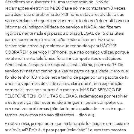
Acreditem se quiserem: fiz uma reclamação no livro de
reclamações eletrónico há 20 dias e só me contactaram 3 vezes
para dizer que o problema do MBFhone estava resolvido, o que
não é verdade, cheguei a enviar uma foto do ecrã do multibanco a
informar da indisponibilidade do serviço e NADA, não fizeram
rigorosamente nada e já passou o prazo LEGAL de 15 dias úteis
para responderem à reclamação e não o fizeram. Fiz outra
reclamação sobre o problema que tenho tido para NÂO ME
COBRAREM o serviço MBPhone, que não consigo utilizar, porque
no atendimento telefónico foram incompetentes e estúpidos.
Ainda estou à espera de resposta a esta última, palem da 1ª. Do
serviço tv+net não tenho queixas na parte de qualidade, claro que
tb não tenho 100 mb de net e tenho de pagar por um pacote de tv
onde só vejo meis dúzia de canais, claro que é uma exploração
comercial, mas nos outros é o mesmo. MAS DO SERVIÇO DE
TELEFONE TENHO MUITAS QUEIXAS, reclamações por resolver
e este serviço não recomendo a ninguém, pela incompetência
em resolver problemas (não tanto pela qualidade… mas é o que
temos, os outros não são diferentes… digo eu).
E outra coisa, já repararam que na fatura da luz pagam uma taxa de
audiovisual? Pois é, é para pagar “televisão” ! quem tem pacotes