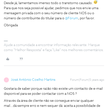
Desde já, lamentamos imenso todo o transtorno causado.
Para que nos seja possível ajudar, pedimos que nos envie uma
mensagem privada com o seu número de cliente NOS ou o
número de contribuinte do titular para o
@Fórum
, por favor.
Obrigada
Ajude a comunidade a encontrar informação relevante. Marque
como "Melhor Resposta" e faça "Like" nos melhores comentários.
José António Coelho Martins
Forum|Forum|5 years ago
J
Gostaria de saber porque razão não existe um contacto de e-mail
disponível para se poder contactar com a NOS ?
Através da área de cliente não se consegue enviar qualquer
mail...dá sempre erro e nem sequer dá aceita a possibilidade de