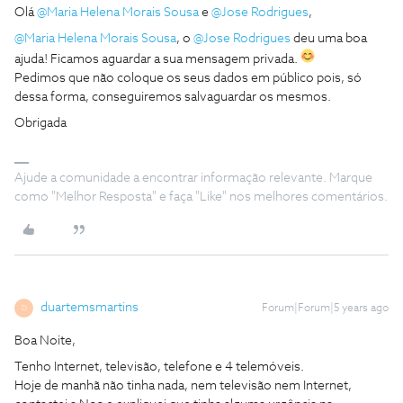
Olá
@Maria Helena Morais Sousa
e
@Jose Rodrigues
,
@Maria Helena Morais Sousa
, o
@Jose Rodrigues
deu uma boa
ajuda! Ficamos aguardar a sua mensagem privada.
Pedimos que não coloque os seus dados em público pois, só
dessa forma, conseguiremos salvaguardar os mesmos.
Obrigada
Ajude a comunidade a encontrar informação relevante. Marque
como "Melhor Resposta" e faça "Like" nos melhores comentários.
duartemsmartins
Forum|Forum|5 years ago
D
Boa Noite,
Tenho Internet, televisão, telefone e 4 telemóveis.
Hoje de manhã não tinha nada, nem televisão nem Internet,