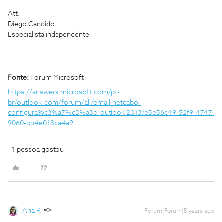
Att.
Diego Candido
Especialista independente
Fonte:
Forum Microsoft
https://answers.microsoft.com/pt-
br/outlook_com/forum/all/email-netcabo-
configura%c3%a7%c3%a3o-outlook-2013/e5e56e49-52f9-4747-
9060-bb4e013da4a9
1 pessoa gostou
Ana P.
Forum|Forum|5 years ago