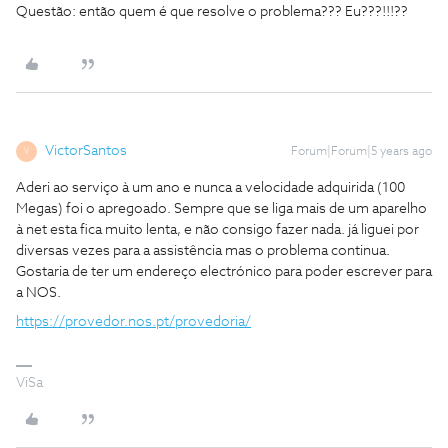
Questão: então quem é que resolve o problema??? Eu???!!!??
VictorSantos
Forum|Forum|5 years ago
V
Aderi ao serviço à um ano e nunca a velocidade adquirida (100
Megas) foi o apregoado. Sempre que se liga mais de um aparelho
à net esta fica muito lenta, e não consigo fazer nada. já liguei por
diversas vezes para a assistência mas o problema continua.
Gostaria de ter um endereço electrónico para poder escrever para
a NOS.
https://provedor.nos.pt/provedoria/
ViSa