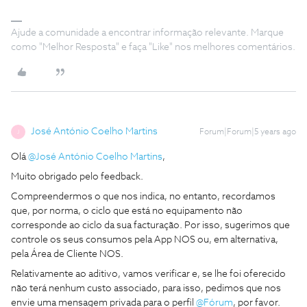
Ajude a comunidade a encontrar informação relevante. Marque
como "Melhor Resposta" e faça "Like" nos melhores comentários.
José António Coelho Martins
Forum|Forum|5 years ago
J
Olá
@José António Coelho Martins
,
Muito obrigado pelo feedback.
Compreendermos o que nos indica, no entanto, recordamos
que, por norma, o ciclo que está no equipamento não
corresponde ao ciclo da sua facturação. Por isso, sugerimos que
controle os seus consumos pela App NOS ou, em alternativa,
pela Área de Cliente NOS.
Relativamente ao aditivo, vamos verificar e, se lhe foi oferecido
não terá nenhum custo associado, para isso, pedimos que nos
envie uma mensagem privada para o perfil
@Fórum
, por favor.