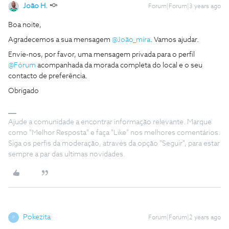
João H.
Forum|Forum|3 years ago
Boa noite,
Agradecemos a sua mensagem
@João_mira
. Vamos ajudar.
Envie-nos, por favor, uma mensagem privada para o perfil
@Fórum
acompanhada da morada completa do local e o seu
contacto de preferência.
Obrigado
Ajude a comunidade a encontrar informação relevante. Marque
como "Melhor Resposta" e faça "Like" nos melhores comentários.
Siga os perfis da moderação, através da opção "Seguir", para estar
sempre a par das ultimas novidades.
Pokezita
Forum|Forum|2 years ago
P