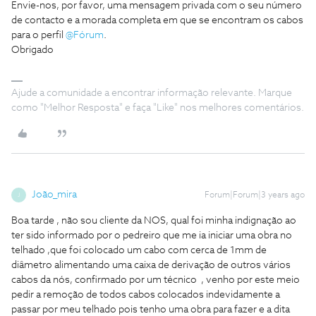
Envie-nos, por favor, uma mensagem privada com o seu número
de contacto e a morada completa em que se encontram os cabos
para o perfil
@Fórum
.
Obrigado
Ajude a comunidade a encontrar informação relevante. Marque
como "Melhor Resposta" e faça "Like" nos melhores comentários.
João_mira
Forum|Forum|3 years ago
J
Boa tarde , não sou cliente da NOS, qual foi minha indignação ao
ter sido informado por o pedreiro que me ia iniciar uma obra no
telhado ,que foi colocado um cabo com cerca de 1mm de
diâmetro alimentando uma caixa de derivação de outros vários
cabos da nós, confirmado por um técnico , venho por este meio
pedir a remoção de todos cabos colocados indevidamente a
passar por meu telhado pois tenho uma obra para fazer e a dita