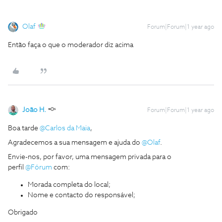
Olaf
Forum|Forum|1 year ago
Então faça o que o moderador diz acima
João H.
Forum|Forum|1 year ago
Boa tarde ​
@Carlos da Maia
,
Agradecemos a sua mensagem e ajuda do ​
@Olaf
.
Envie-nos, por favor, uma mensagem privada para o
perfil
@Fórum
com:
Morada completa do local;
Nome e contacto do responsável;
Obrigado