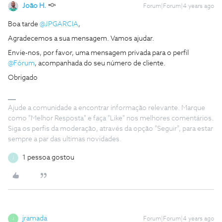
João H.
Forum|Forum|4 years ago
Boa tarde
@JPGARCIA
,
Agradecemos a sua mensagem. Vamos ajudar.
Envie-nos, por favor, uma mensagem privada para o perfil
@Fórum
, acompanhada do seu número de cliente.
Obrigado
Ajude a comunidade a encontrar informação relevante. Marque
como "Melhor Resposta" e faça "Like" nos melhores comentários.
Siga os perfis da moderação, através da opção "Seguir", para estar
sempre a par das ultimas novidades.
1 pessoa gostou
J
jramada
Forum|Forum|4 years ago
J