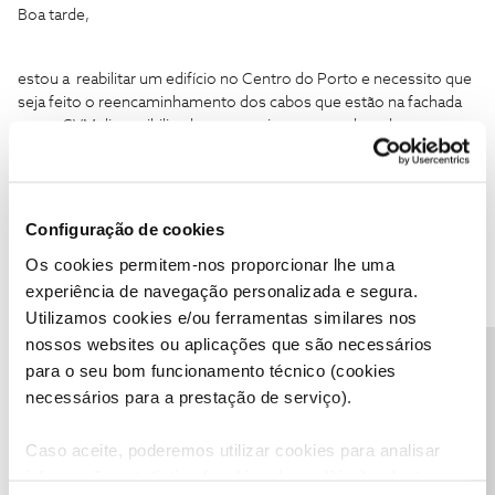
Boa tarde,
estou a reabilitar um edifício no Centro do Porto e necessito que
seja feito o reencaminhamento dos cabos que estão na fachada
para a CVM disponibilizada no passeio para os cabos de
telecomunicações
Gostava de saber como proceder e a quem contatar para este
serviço.
Configuração de cookies
temos de finalizar os trabalhos no alçado e estes cabos estão a
estorvar.
Os cookies permitem-nos proporcionar lhe uma
experiência de navegação personalizada e segura.
Utilizamos cookies e/ou ferramentas similares nos
nossos websites ou aplicações que são necessários
Precisa de ajuda?
para o seu bom funcionamento técnico (cookies
necessários para a prestação de serviço).
João H.
Forum|Forum|2 years ago
Caso aceite, poderemos utilizar cookies para analisar
Boa tarde
@Pokezita
,
informação estatística (cookies de analítica), adaptar
Agradecemos a sua mensagem.