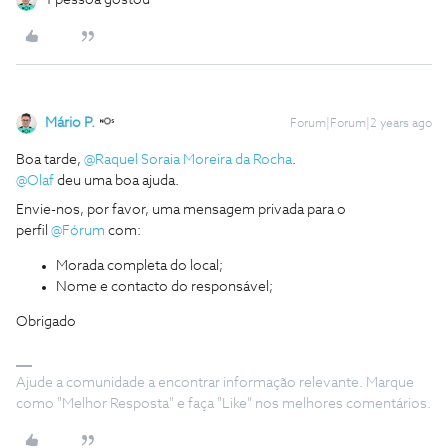
1 pessoa gostou
Mário P.
Forum|Forum|2 years ago
Boa tarde,
@Raquel Soraia Moreira da Rocha
.
@Olaf
deu uma boa ajuda.
Envie-nos, por favor, uma mensagem privada para o
perfil
@Fórum
com:
Morada completa do local;
Nome e contacto do responsável;
Obrigado
Ajude a comunidade a encontrar informação relevante. Marque
como "Melhor Resposta" e faça "Like" nos melhores comentários.