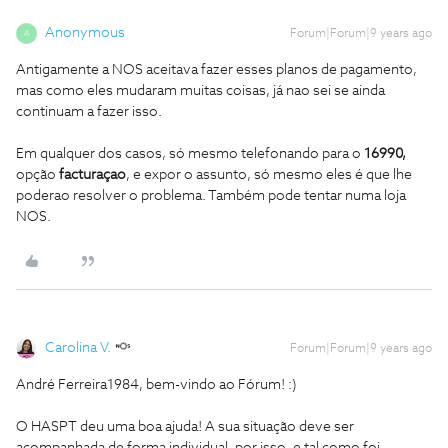
Anonymous
Forum|Forum|9 years ago
A
Antigamente a NOS aceitava fazer esses planos de pagamento,
mas como eles mudaram muitas coisas, já nao sei se ainda
continuam a fazer isso.
Em qualquer dos casos, só mesmo telefonando para o
16990,
opção
facturaçao
, e expor o assunto, só mesmo eles é que lhe
poderao resolver o problema. Também pode tentar numa loja
NOS.
Carolina V.
Forum|Forum|9 years ago
André Ferreira1984, bem-vindo ao Fórum! :)
O HASPT deu uma boa ajuda! A sua situação deve ser