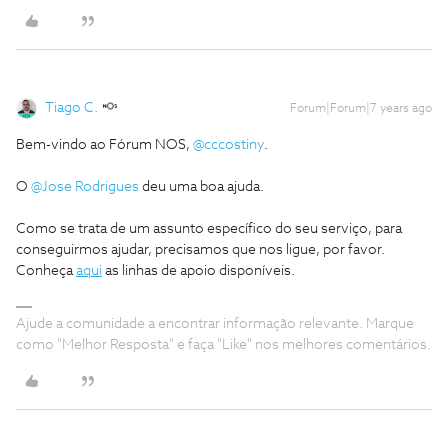
Tiago C.
Forum|Forum|7 years ago
Bem-vindo ao Fórum NOS,
@cccostiny
.
O
@Jose Rodrigues
deu uma boa ajuda.
Como se trata de um assunto específico do seu serviço, para
conseguirmos ajudar, precisamos que nos ligue, por favor.
Conheça
aqui
as linhas de apoio disponíveis.
Ajude a comunidade a encontrar informação relevante. Marque
como "Melhor Resposta" e faça "Like" nos melhores comentários.