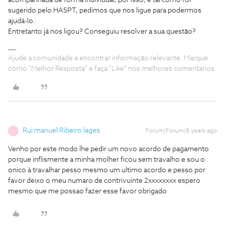
acompanhada de forma individual, por isso, e tal como foi
sugerido pelo HASPT, pedimos que nos ligue para podermos
ajudá-lo.
Entretanto já nos ligou? Conseguiu resolver a sua questão?
Ajude a comunidade a encontrar informação relevante. Marque
como "Melhor Resposta" e faça "Like" nos melhores comentários.
Rui manuel Ribeiro lages
Forum|Forum|8 years ago
R
Venho por este modo lhe pedir um novo acordo de pagamento
porque inflismente a minha molher ficou sem travalho e sou o
onico à travalhar pesso mesmo um ultimo acordo e pesso por
favor deixo o meu numaro de contrivuinte 2xxxxxxxx espero
mesmo que me possao fazer esse favor obrigado