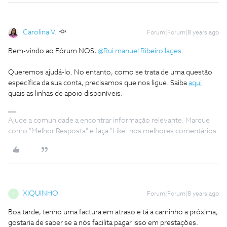
Carolina V.
Forum|Forum|8 years ago
Bem-vindo ao Fórum NOS,
@Rui manuel Ribeiro lages
.
Queremos ajudá-lo. No entanto, como se trata de uma questão
específica da sua conta, precisamos que nos ligue. Saiba
aqui
quais as linhas de apoio disponíveis.
Ajude a comunidade a encontrar informação relevante. Marque
como "Melhor Resposta" e faça "Like" nos melhores comentários.
XIQUINHO
Forum|Forum|8 years ago
X
Boa tarde, tenho uma factura em atraso e tá a caminho a próxima,
gostaria de saber se a nós facilita pagar isso em prestações.