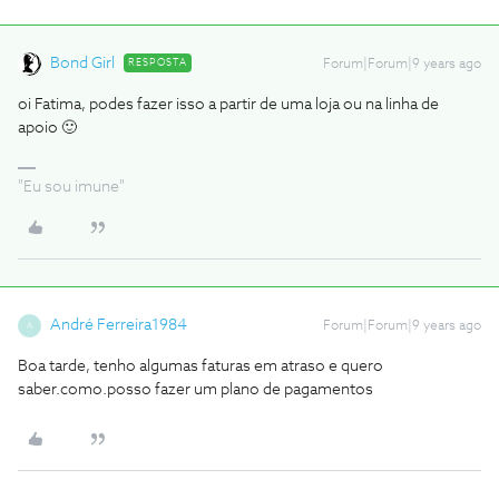
Bond Girl
RESPOSTA
Forum|Forum|9 years ago
oi Fatima, podes fazer isso a partir de uma loja ou na linha de
apoio 🙂
"Eu sou imune"
André Ferreira1984
Forum|Forum|9 years ago
A
Boa tarde, tenho algumas faturas em atraso e quero
saber.como.posso fazer um plano de pagamentos