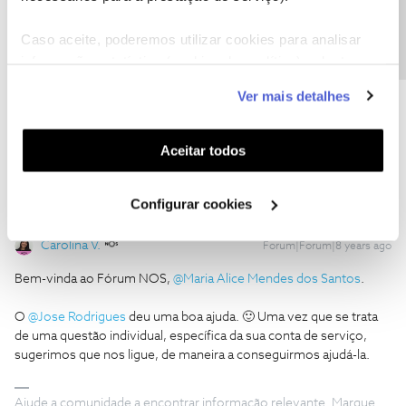
Precisa de ajuda?
Jose Rodrigues
Forum|Forum|8 years ago
Caso aceite, poderemos utilizar cookies para analisar
Tratando-se de uma negociação sobre um pagamento em divida,
informação estatística (cookies de analítica), adaptar
parece-me que esse assunto deve ser tratado diretamente com a
este serviço às suas preferências e apresentar-lhe
faturação, 16990 / Faturação
Ver mais detalhes
funcionalidades (cookies de personalização e
funcionalidade) e adaptar anúncios aos seus interesses
1 pessoa gostou
M
(cookies de publicidade personalizada). Pode gerir a
Aceitar todos
utilização dos cookies clicando em "
Configurar
Cookies
".
Configurar cookies
Carolina V.
Forum|Forum|8 years ago
Bem-vinda ao Fórum NOS,
@Maria Alice Mendes dos Santos
.
O
@Jose Rodrigues
deu uma boa ajuda. 🙂 Uma vez que se trata
de uma questão individual, específica da sua conta de serviço,
sugerimos que nos ligue, de maneira a conseguirmos ajudá-la.
Ajude a comunidade a encontrar informação relevante. Marque