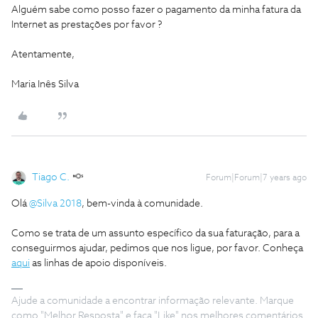
Alguém sabe como posso fazer o pagamento da minha fatura da
Internet as prestações por favor ?
Atentamente,
Maria Inês Silva
Tiago C.
Forum|Forum|7 years ago
Olá
@Silva 2018
, bem-vinda à comunidade.
Como se trata de um assunto específico da sua faturação, para a
conseguirmos ajudar, pedimos que nos ligue, por favor. Conheça
aqui
as linhas de apoio disponíveis.
Ajude a comunidade a encontrar informação relevante. Marque
como "Melhor Resposta" e faça "Like" nos melhores comentários.