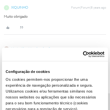
XIQUINHO
Forum|Forum|8 years ago
X
Muito obrigado
Maria Alice Mendes dos Santos
Forum|Forum|8 years ago
M
Bom dia,
gostava de saber de que forma posso pedir o pagamento de uma
Configuração de cookies
factura por prestações antes que passe a data de liquidação.
Os cookies permitem-nos proporcionar lhe uma
Obrigada
experiência de navegação personalizada e segura.
Utilizamos cookies e/ou ferramentas similares nos
nossos websites ou aplicações que são necessários
para o seu bom funcionamento técnico (cookies
necessários para a prestação de serviço).