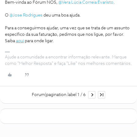
Bem-vinda ao Fórum NOS,
@Vera Lúcia Correia Evaristo
.
O
@Jose Rodrigues
deu uma boa ajuda.
Para a conseguirmos ajudar, uma vez que se trata de um assunto
específico da sua faturação, pedimos que nos ligue, por favor.
Saiba
aqui
para onde ligar.
Ajude a comunidade a encontrar informação relevante. Marque
como "Melhor Resposta" e faça "Like" nos melhores comentários.
Forum|pagination.label 1 / 6