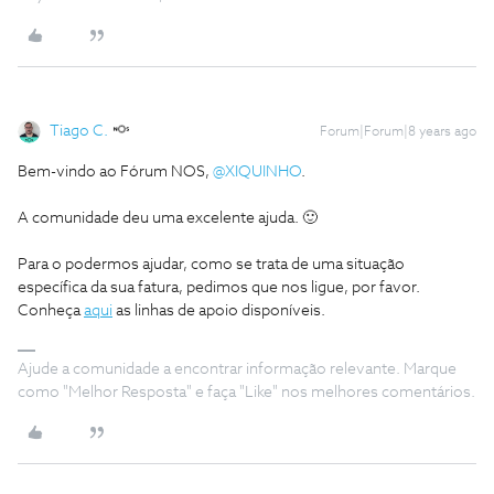
Tiago C.
Forum|Forum|8 years ago
Bem-vindo ao Fórum NOS,
@XIQUINHO
.
A comunidade deu uma excelente ajuda. 🙂
Para o podermos ajudar, como se trata de uma situação
específica da sua fatura, pedimos que nos ligue, por favor.
Conheça
aqui
as linhas de apoio disponíveis.
Ajude a comunidade a encontrar informação relevante. Marque
como "Melhor Resposta" e faça "Like" nos melhores comentários.