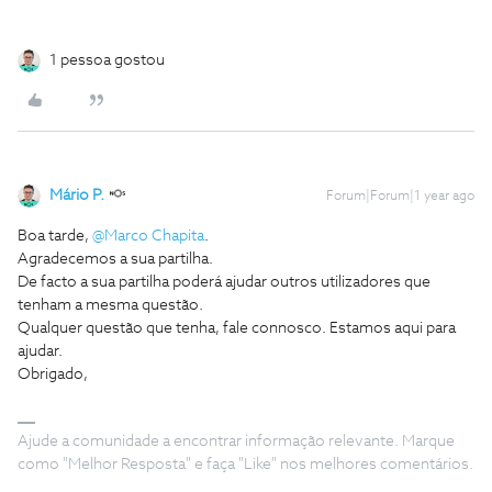
1 pessoa gostou
Mário P.
Forum|Forum|1 year ago
Boa tarde, ​
@Marco Chapita
.
Agradecemos a sua partilha.
De facto a sua partilha poderá ajudar outros utilizadores que
tenham a mesma questão.
Qualquer questão que tenha, fale connosco. Estamos aqui para
ajudar.
Obrigado,
Ajude a comunidade a encontrar informação relevante. Marque
como "Melhor Resposta" e faça "Like" nos melhores comentários.