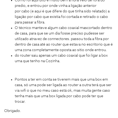
Como foi aqui dito e muito bem a fibra veio de fora do
predio, e entrou por onde vinha a ligação anterior
por cabo (e aqui é que difere do que tinha sido relatado) a
ligação por cabo que existia foi cortada e retirado o cabo
para passar a fibra.
O técnico manteve algum cabo coaxial mascortado dentro
de casa, para que se um dia fosse preciso pudesse ser
utilizado atravez de connectores. passou toda a fibra por
dentro de casa até ao router que estava no escritorio que é
uma zona completamente oposta ao sitio onde entrou.
do router saiu apenas um cabo coaxial que foi ligar a box
uma que tenho na Cozinha.
Pontos a ter em conta se tiverem mais que uma box em
casa, só uma pode ser ligada ao router a outra terá que ser
via wifi o que no meu caso está ok, mas muita gente caso
tenha mais que uma box ligada por cabo pode ter que
trocar.
Obrigado.