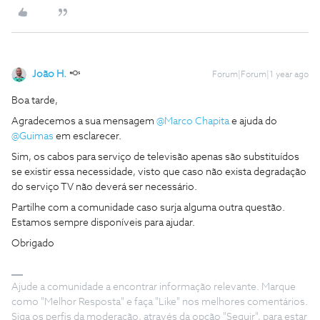
João H.
Forum|Forum|1 year ago
Boa tarde,
Agradecemos a sua mensagem ​
@Marco Chapita
e ajuda do ​
@Guimas
em esclarecer.
Sim, os cabos para serviço de televisão apenas são substituídos
se existir essa necessidade, visto que caso não exista degradação
do serviço TV não deverá ser necessário.
Partilhe com a comunidade caso surja alguma outra questão.
Estamos sempre disponíveis para ajudar.
Obrigado
Ajude a comunidade a encontrar informação relevante. Marque
como "Melhor Resposta" e faça "Like" nos melhores comentários.
Siga os perfis da moderação, através da opção "Seguir", para estar