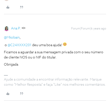
Ana P.
Forum|Forum|6 years ago
@Mkobain
,
o
@C24XXXX201
deu uma boa ajuda!
Ficamos a aguardar a sua mensagem privada com o seu número
de cliente NOS ou o NIF do titular.
Obrigada
Ajude a comunidade a encontrar informação relevante. Marque
como "Melhor Resposta" e faça "Like" nos melhores comentários.