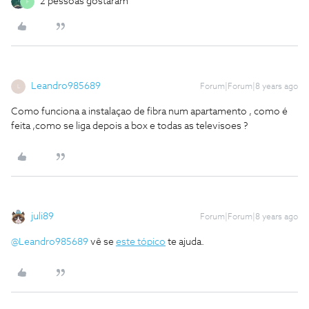
2 pessoas gostaram
F
Leandro985689
Forum|Forum|8 years ago
L
Como funciona a instalaçao de fibra num apartamento , como é
feita ,como se liga depois a box e todas as televisoes ?
juli89
Forum|Forum|8 years ago
@Leandro985689
vê se
este tópico
te ajuda.