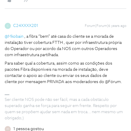
C24XXXX201
Forum|Forum|6 years ago
C
@Mkobain
, a fibra “bem” até casa do cliente se a morada de
instalação tiver cobertura FTTH , quer por infraestrutura própria
do Operador ou por acordo da NOS com outros Operadores
com infraestrutura partilhada.
Para saber qual a cobertura, assim como as condições dos
pacotes Fibra disponíveis na morada de instalação, deve
contactar o apoio ao cliente ou enviar os seus dados de
cliente por mensagem PRIVADA aos moderadores do @Fórum.
Ser cliente NOS pode não ser fácil, mas a cada obstáculo
superado ganha-se força para seguir em frente. Respeito por
quem se propõem ajudar sem nada em troca... nem mesmo um
obrigado;)
1 pessoa gostou
M