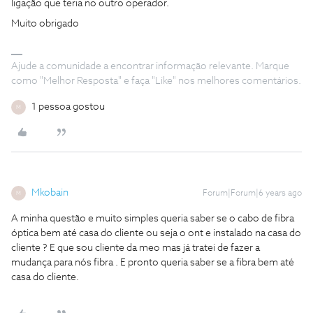
ligação que teria no outro operador.
Muito obrigado
Ajude a comunidade a encontrar informação relevante. Marque
como "Melhor Resposta" e faça "Like" nos melhores comentários.
1 pessoa gostou
M
Mkobain
Forum|Forum|6 years ago
M
A minha questão e muito simples queria saber se o cabo de fibra
óptica bem até casa do cliente ou seja o ont e instalado na casa do
cliente ? E que sou cliente da meo mas já tratei de fazer a
mudança para nós fibra . E pronto queria saber se a fibra bem até
casa do cliente.