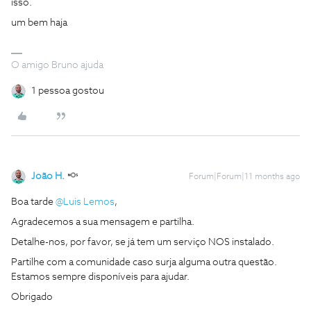
isso.
um bem haja
O amigo Bruno ajuda
1 pessoa gostou
João H.
Forum|Forum|11 months ago
Boa tarde ​
@Luis Lemos
,
Agradecemos a sua mensagem e partilha.
Detalhe-nos, por favor, se já tem um serviço NOS instalado.
Partilhe com a comunidade caso surja alguma outra questão.
Estamos sempre disponíveis para ajudar.
Obrigado