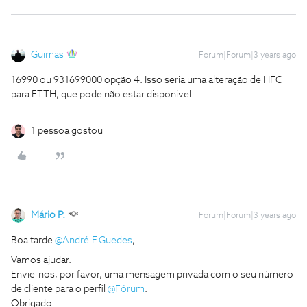
Guimas
Forum|Forum|3 years ago
16990 ou 931699000 opção 4. Isso seria uma alteração de HFC
para FTTH, que pode não estar disponivel.
1 pessoa gostou
Mário P.
Forum|Forum|3 years ago
Boa tarde
@André.F.Guedes
,
Vamos ajudar.
Envie-nos, por favor, uma mensagem privada com o seu número
de cliente para o perfil
@Fórum
.
Obrigado