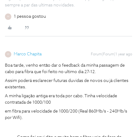
sempre a par das ultimas novidades.
1 pessoa gostou
M
Marco Chapita
Forum|Forum|1 year ago
M
Boa tarde, venho então dar o feedback da minha passagem de
cabo para fibra que foi feito no ultimo dia 27-12.
Assim poderá esclarecer futuras duvidas de novos ou já clientes
existentes.
A minha ligação antiga era toda por cabo. Tinha velocidade
contratada de 1000/100
em fibra para velocidade de 1000/200 (Real 860Mb/s - 240Mb/s
por Wifi).