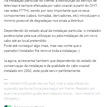
Na instalaçao particular do cliente, a distribuiçao do serviço de
televisao é sempre efetuada por cabo coaxial (a partir do ONT,
nas redes FTTH), sendo por isso importante que os seus
componentes (cabos, tomadas, derivadores, etc) introduzam o
minimo possivel de degradaçao nos sinais a distribuir.
Dependendo do estado atual da instalaçao particular, o instalador
podera optar pela sua utilizaçao ou pela instalaçao de um novo
cabo até ao local pretendido.
Pode até conseguir algo mais, mas nao conte que o
operador/instalador lhe renove toda a instalaçao ;)
Ja agora, acrescentar tambem que dependendo do estado de
conservaçao da instalaçao e da qualidade do cabo coaxial
instalado em 2002, este pode servir perfeitamente.
Ser cliente NOS pode não ser fácil, mas a cada obstáculo
superado ganha-se força para seguir em frente. Respeito por
quem se propõem ajudar sem nada em troca... nem mesmo um
obrigado;)