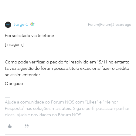
Jorge C
Forum|Forum|2 years ago
Foi solicitado via telefone.
[Imagem]
Como pode verificar, o pedido foi resolvido em 15/11 no entanto
talvez a gestão do fórum possa a titulo excecional fazer o crédito
se assim entender.
Obrigado
Ajude a comunidade do Fórum NOS com “Likes” e “Melhor
Resposta” nas soluções mais úteis. Siga o perfil para acompanhar
dicas, ajuda e novidades do Fórum NOS.