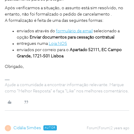
Após verificarmos a situação, o assunto está sim resolvido, no
entanto, não foi formalizado o pedido de cancelamento .
A formalização é feita de uma das seguintes formas:
enviados através do
formulário de email
selecionado a
opção
Enviar documentos para cessação contratual
entregues numa
Loja NOS
enviados por correio para o
Apartado 52111, EC Campo
Grande, 1721-501 Lisboa
Obrigado,
Ajude a comunidade a encontrar informação relevante. Marque
como "Melhor Resposta" e faça "Like" nos melhores comentários.
Cidália Simões
AUTOR
Forum|Forum|2 years ago
C