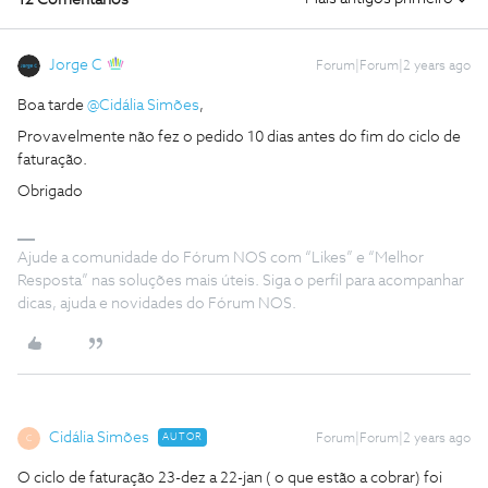
12 Comentários
Jorge C
Forum|Forum|2 years ago
Boa tarde
@Cidália Simões
,
Provavelmente não fez o pedido 10 dias antes do fim do ciclo de
faturação.
Obrigado
Ajude a comunidade do Fórum NOS com “Likes” e “Melhor
Resposta” nas soluções mais úteis. Siga o perfil para acompanhar
dicas, ajuda e novidades do Fórum NOS.
Cidália Simões
AUTOR
Forum|Forum|2 years ago
C
O ciclo de faturação 23-dez a 22-jan ( o que estão a cobrar) foi