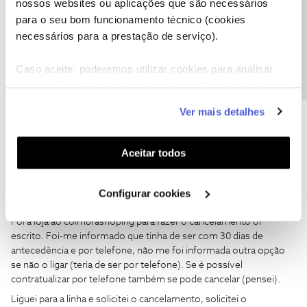
nossos websites ou aplicações que são necessários
Precisa de ajuda?
para o seu bom funcionamento técnico (cookies
Ajude a comunidade a encontrar informação relevante. Marque
como "Melhor Resposta" e faça "Like" nos melhores comentários.
necessários para a prestação de serviço).
1 pessoa gostou
Caso aceite, poderemos utilizar cookies para analisar
informação estatística (cookies de analítica), adaptar
este serviço às suas preferências e apresentar-lhe
Ver mais detalhes
funcionalidades (cookies de personalização e
funcionalidade) e adaptar anúncios aos seus interesses
Cidália Simões
AUTOR
Forum|Forum|2 years ago
C
(cookies de publicidade personalizada). Pode gerir a
Aceitar todos
utilização dos cookies clicando em "
Configurar
Caro
@Mário P.
Cookies
".
Para mim o contrato está resolvido desde o contacto de dia
Configurar cookies
13/11/2023
Foi à loja ao coimbrashoping para fazer o cancelamento or
escrito. Foi-me informado que tinha de ser com 30 dias de
antecedência e por telefone, não me foi informada outra opção
se não o ligar (teria de ser por telefone). Se é possível
contratualizar por telefone também se pode cancelar (pensei).
Liguei para a linha e solicitei o cancelamento, solicitei o