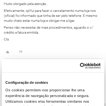
Muito obrigado pela atenção.
Efetivamente, qd fui para fazer o cancelamento numa loja nos
(oficial) foi informado que tinha de ser pelo telefone. É mesmo
muito chato estar numa loja e obrigar-me a ligar.
Penso não necessitar de mais procedimentos, aguardo o v/
crédito a fatura emitida.
Cts
Mário P.
Forum|Forum|2 years ago
@Cidália Simões
, lamentamos.
Configuração de cookies
No entanto, até formalizar o pedido de cancelamento, não há
Os cookies permitem-nos proporcionar lhe uma
lugar a acerto, uma vez que o serviço está ativo ainda.😥
experiência de navegação personalizada e segura.
Diferente seria, se efetivamente tivéssemos a sua formalização.
Utilizamos cookies e/ou ferramentas similares nos