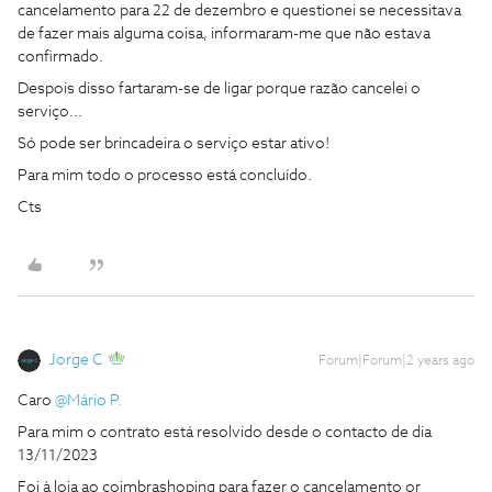
cancelamento para 22 de dezembro e questionei se necessitava
de fazer mais alguma coisa, informaram-me que não estava
confirmado.
Despois disso fartaram-se de ligar porque razão cancelei o
serviço...
Só pode ser brincadeira o serviço estar ativo!
Para mim todo o processo está concluído.
Cts
Jorge C
Forum|Forum|2 years ago
Caro
@Mário P.
Para mim o contrato está resolvido desde o contacto de dia
13/11/2023
Foi à loja ao coimbrashoping para fazer o cancelamento or