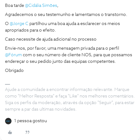
Boa tarde
@Cidália Simões
,
Agradecemos o seu testemunho e lamentamos o transtorno.
O
@Jorge C
partilhou uma boa ajuda a esclarecer os meios
apropriados para o efeito.
Caso necessite de ajuda adicional no processo
Envie-nos, por favor, uma mensagem privada para o perfil
@Fórum
com o seu número de cliente NOS, para que possamos
endereçar o seu pedido junto das equipas competentes.
Obrigado
Ajude a comunidade a encontrar informação relevante. Marque
como "Melhor Resposta" e faça "Like" nos melhores comentários.
Siga os perfis da moderação, através da opção "Seguir", para estar
sempre a par das ultimas novidades.
1 pessoa gostou