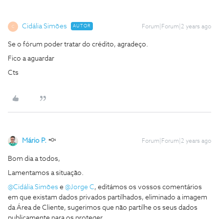
Cidália Simões
AUTOR
Forum|Forum|2 years ago
C
Se o fórum poder tratar do crédito, agradeço.
Fico a aguardar
Cts
Mário P.
Forum|Forum|2 years ago
Bom dia a todos,
Lamentamos a situação.
@Cidália Simões
e
@Jorge C
, editámos os vossos comentários
em que existam dados privados partilhados, eliminado a imagem
da Área de Cliente, sugerimos que não partilhe os seus dados
publicamente para os proteger.