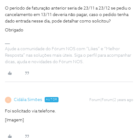
O período de faturação anterior seria de 23/11 a 23/12 se pediu o
cancelamento em 13/11 deveria não pagar, caso o pedido tenha
dado entrada nesse dia, pode detalhar como solicitou?
Obrigado
Ajude a comunidade do Fórum NOS com “Likes” e “Melhor
Resposta” nas soluções mais úteis. Siga o perfil para acompanhar
dicas, ajuda e novidades do Fórum NOS.
Cidália Simões
AUTOR
Forum|Forum|2 years ago
C
Foi solicitado via telefone.
[Imagem]