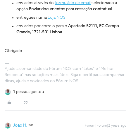
enviados através do
formulário de email
selecionado a
opção
Enviar documentos para cessação contratual
entregues numa
Loja NOS
enviados por correio para o
Apartado 52111, EC Campo
Grande, 1721-501 Lisboa
Obrigado
Ajude a comunidade do Fórum NOS com “Likes” e “Melhor
Resposta” nas soluções mais úteis. Siga o perfil para acompanhar
dicas, ajuda e novidades do Fórum NOS.
1 pessoa gostou
João H.
Forum|Forum|2 years ago