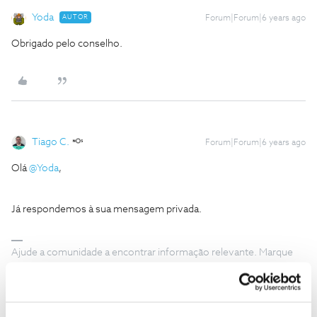
Yoda
AUTOR
Forum|Forum|6 years ago
Obrigado pelo conselho.
Tiago C.
Forum|Forum|6 years ago
Olá
@Yoda
,
Já respondemos à sua mensagem privada.
Ajude a comunidade a encontrar informação relevante. Marque
como "Melhor Resposta" e faça "Like" nos melhores comentários.
1 pessoa gostou