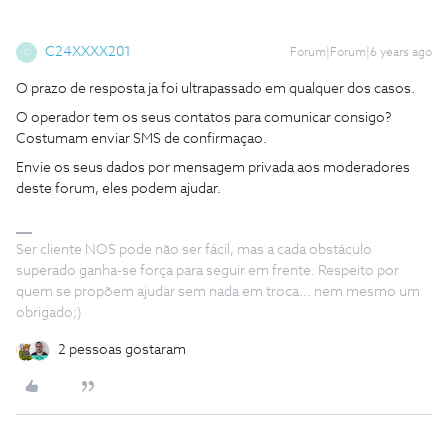
C24XXXX201
Forum|Forum|6 years ago
C
O prazo de resposta ja foi ultrapassado em qualquer dos casos.
O operador tem os seus contatos para comunicar consigo?
Costumam enviar SMS de confirmaçao.
Envie os seus dados por mensagem privada aos moderadores
deste forum, eles podem ajudar.
Ser cliente NOS pode não ser fácil, mas a cada obstáculo
superado ganha-se força para seguir em frente. Respeito por
quem se propõem ajudar sem nada em troca... nem mesmo um
obrigado;)
2 pessoas gostaram