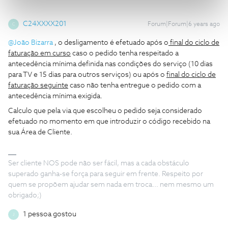
C24XXXX201
Forum|Forum|6 years ago
C
@João Bizarra
, o desligamento é efetuado após o
final do ciclo de
faturação em curso
caso o pedido tenha respeitado a
antecedência mínima definida nas condições do serviço (10 dias
para TV e 15 dias para outros serviços) ou após o
final do ciclo de
faturação seguinte
caso não tenha entregue o pedido com a
antecedência mínima exigida.
Calculo que pela via que escolheu o pedido seja considerado
efetuado no momento em que introduzir o código recebido na
sua Área de Cliente.
Ser cliente NOS pode não ser fácil, mas a cada obstáculo
superado ganha-se força para seguir em frente. Respeito por
quem se propõem ajudar sem nada em troca... nem mesmo um
obrigado;)
1 pessoa gostou
J