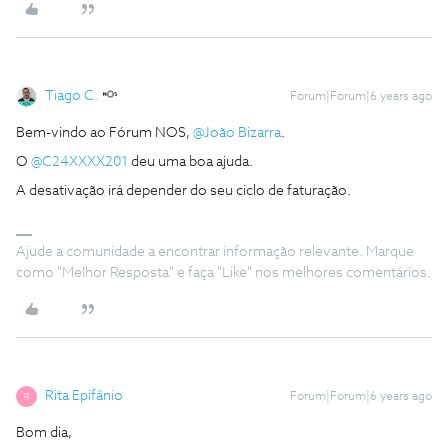
Tiago C.
Forum|Forum|6 years ago
Bem-vindo ao Fórum NOS,
@João Bizarra
.
O
@C24XXXX201
deu uma boa ajuda.
A desativação irá depender do seu ciclo de faturação.
Ajude a comunidade a encontrar informação relevante. Marque
como "Melhor Resposta" e faça "Like" nos melhores comentários.
Rita Epifânio
Forum|Forum|6 years ago
R
Bom dia,