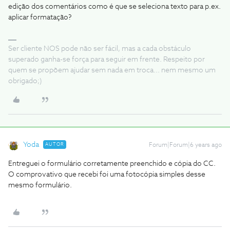
edição dos comentários como é que se seleciona texto para p.ex.
aplicar formatação?
Ser cliente NOS pode não ser fácil, mas a cada obstáculo
superado ganha-se força para seguir em frente. Respeito por
quem se propõem ajudar sem nada em troca... nem mesmo um
obrigado;)
Yoda
AUTOR
Forum|Forum|6 years ago
Entreguei o formulário corretamente preenchido e cópia do CC.
O comprovativo que recebi foi uma fotocópia simples desse
mesmo formulário.