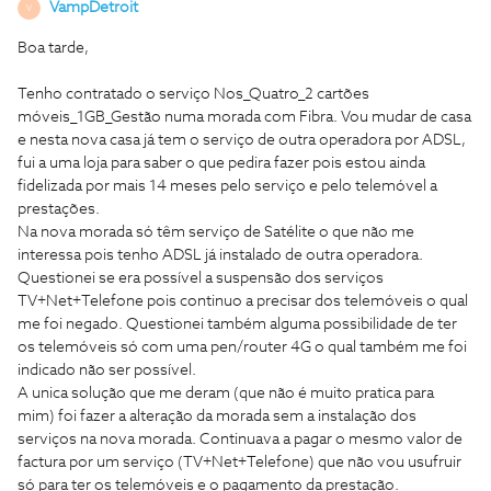
VampDetroit
V
Boa tarde,
Tenho contratado o serviço Nos_Quatro_2 cartões
móveis_1GB_Gestão numa morada com Fibra. Vou mudar de casa
e nesta nova casa já tem o serviço de outra operadora por ADSL,
fui a uma loja para saber o que pedira fazer pois estou ainda
fidelizada por mais 14 meses pelo serviço e pelo telemóvel a
prestações.
Na nova morada só têm serviço de Satélite o que não me
interessa pois tenho ADSL já instalado de outra operadora.
Questionei se era possível a suspensão dos serviços
TV+Net+Telefone pois continuo a precisar dos telemóveis o qual
me foi negado. Questionei também alguma possibilidade de ter
os telemóveis só com uma pen/router 4G o qual também me foi
indicado não ser possível.
A unica solução que me deram (que não é muito pratica para
mim) foi fazer a alteração da morada sem a instalação dos
serviços na nova morada. Continuava a pagar o mesmo valor de
factura por um serviço (TV+Net+Telefone) que não vou usufruir
só para ter os telemóveis e o pagamento da prestação.