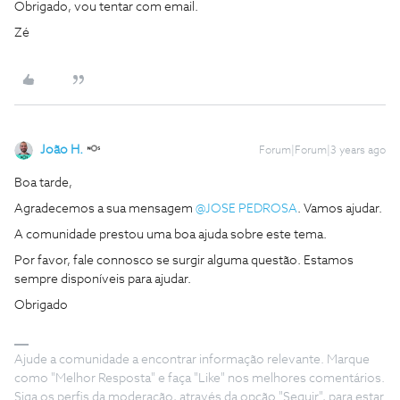
Obrigado, vou tentar
com email.
Zé
João H.
Forum|Forum|3 years ago
Boa tarde,
Agradecemos a sua mensagem
@JOSE PEDROSA
. Vamos ajudar.
A comunidade prestou uma boa ajuda sobre este tema.
Por favor, fale connosco se surgir alguma questão. Estamos
sempre disponíveis para ajudar.
Obrigado
Ajude a comunidade a encontrar informação relevante. Marque
como "Melhor Resposta" e faça "Like" nos melhores comentários.
Siga os perfis da moderação, através da opção "Seguir", para estar