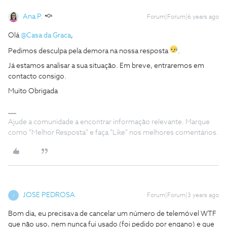
Ana P.
Forum|Forum|6 years ago
Olá
@Casa da Graca
,
Pedimos desculpa pela demora na nossa resposta
.
Já estamos analisar a sua situação. Em breve, entraremos em
contacto consigo.
Muito Obrigada
Ajude a comunidade a encontrar informação relevante. Marque
como "Melhor Resposta" e faça "Like" nos melhores comentários.
JOSE PEDROSA
Forum|Forum|3 years ago
J
Bom dia, eu precisava de cancelar um número de telemóvel WTF
que não uso, nem nunca fui usado (foi pedido por engano) e que