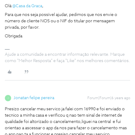
Olá
@Casa da Graca
,
Para que nos seja possível ajudar, pedimos que nos envie o
número de cliente NOS ou o NIF do titular por mensagem
privada, por favor.
Obrigada
Ajude a comunidade a encontrar informação relevante. Marque
como "Melhor Resposta" e faça "Like" nos melhores comentários.
Jonatan felipe pereira
Forum|Forum|6 years ago
J
Presizo cancelar meu servico ja falei com 16990 e foi enviado o
tecnico a minha casa e verificou q nao tem sinal de internet de
qualidade foi altorizado o cancelamento,liguei na central e fui
orientao a ascessar o app da nos para fazer o cancelamento mas
o app nao ta a funcionar e presiso cancelar meu servico