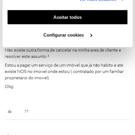
funcionalidades (cookies de personalização e
novas tecnologias para ficar em casa devido ao surto de COVID-
19 conforme normas do estado de emergência a NOS quer que
funcionalidade) e adaptar anúncios aos seus interesses
eu saia e me desloque a uma estação de correios pondo em
(cookies de publicidade personalizada). Pode gerir a
Aceitar todos
causa a minha saúde.
utilização dos cookies clicando em "
Configurar
Entretanto sao mais 2 meses que me cobram ( porque sou serio
Cookies
".
Configurar cookies
e não cancelei o débito direto) e um real aproveitamento da NOS
numa situação como a atual.
Não existe outra forma de cancelar na minha area de cliente e
resolver este assunto ?
Estou a pagar um serviço de um imóvel que já não habito e até
existe NOS no imovel onde estou ( contratado por um familiar
proprietario do imovel)
Obg