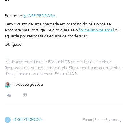
Boa noite
@JOSE PEDROSA
,
Tem o custo de uma chamada em roaming do país onde se
encontra para Portugal. Sugiro que use o
formulário de email
ou
aguarde por resposta da equipa de moderação.
Obrigado
Ajude a comunidade do Fórum NOS com “Likes” e “Melhor
Resposta” nas soluções mais úteis. Siga o perfil para acompanhar
dicas, ajuda e novidades do Fórum NOS.
1 pessoa gostou
JOSE PEDROSA
Forum|Forum|3 years ago
J