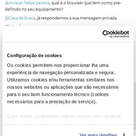
@Jonatan felipe pereira
, qual é o browser que tem como pré-
definido no seu equipamento?
@Casa da Graca
, já respondemos à sua mensagem privada.
Obrigada
Ajude a comunidade a encontrar informação relevante. Marque
como "Melhor Resposta" e faça "Like" nos melhores comentários.
Configuração de cookies
Os cookies permitem-nos proporcionar lhe uma
experiência de navegação personalizada e segura.
Utilizamos cookies e/ou ferramentas similares nos
nossos websites ou aplicações que são necessários
Pedro Vasco
Forum|Forum|6 years ago
P
Precisa de ajuda?
para o seu bom funcionamento técnico (cookies
Boa tarde
necessários para a prestação de serviço).
Já fiz vários pedidos desde Março para o cancelamento dos meus
Caso aceite, poderemos utilizar cookies para analisar
serviços , enviei msgs e sem nenhuma resposta da NOS.
informação estatística (cookies de analítica), adaptar
Ontem ao telefone pediram envio por carta registada ou fax ( algo
este serviço às suas preferências e apresentar-lhe
que nao se usa) , ou seja nesta altura em que todos usam as
Ver mais detalhes