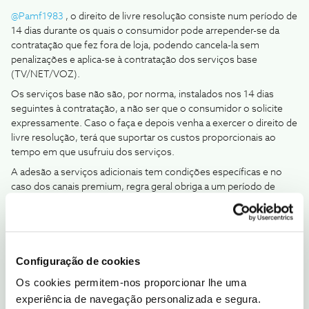
@Pamf1983
, o direito de livre resolução consiste num período de
14 dias durante os quais o consumidor pode arrepender-se da
contratação que fez fora de loja, podendo cancela-la sem
penalizações e aplica-se à contratação dos serviços base
(TV/NET/VOZ).
Os serviços base não são, por norma, instalados nos 14 dias
seguintes à contratação, a não ser que o consumidor o solicite
expressamente. Caso o faça e depois venha a exercer o direito de
livre resolução, terá que suportar os custos proporcionais ao
tempo em que usufruiu dos serviços.
A adesão a serviços adicionais tem condições específicas e no
caso dos canais premium, regra geral obriga a um período de
permanência mínimo de 30 dias. Os serviços ficam disponíveis de
imediato, no próprio dia, podendo ser agendada a sua
descativação para logo após os 30 dias de permanência
obrigatória. Neste caso o direito a arrepender-se termina logo
que responde SIM à pergunta: “Confirma que deseja subscrever o
Configuração de cookies
canal premium XXX…?”
Os cookies permitem-nos proporcionar lhe uma
experiência de navegação personalizada e segura.