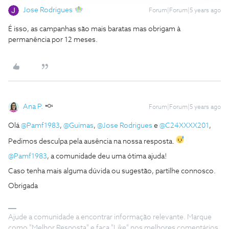
Jose Rodrigues
Forum|Forum|5 years ago
É isso, as campanhas são mais baratas mas obrigam à
permanência por 12 meses.
Ana P.
Forum|Forum|5 years ago
Olá
@Pamf1983
,
@Guimas
,
@Jose Rodrigues
e
@C24XXXX201
,
Pedimos desculpa pela ausência na nossa resposta.
@Pamf1983
, a comunidade deu uma ótima ajuda!
Caso tenha mais alguma dúvida ou sugestão, partilhe connosco.
Obrigada
Ajude a comunidade a encontrar informação relevante. Marque
como "Melhor Resposta" e faça "Like" nos melhores comentários.