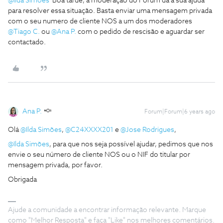
@Ilda Simões
Boa tarde, a moderação do Fórum dá a sua ajuda
para resolver essa situação. Basta enviar uma mensagem privada
com o seu numero de cliente NOS a um dos moderadores
@Tiago C.
ou
@Ana P.
com o pedido de rescisão e aguardar ser
contactado.
Ana P.
Forum|Forum|6 years ago
Olá
@Ilda Simões
,
@C24XXXX201
e
@Jose Rodrigues
,
@Ilda Simões
, para que nos seja possível ajudar, pedimos que nos
envie o seu número de cliente NOS ou o NIF do titular por
mensagem privada, por favor.
Obrigada
Ajude a comunidade a encontrar informação relevante. Marque
como "Melhor Resposta" e faça "Like" nos melhores comentários.