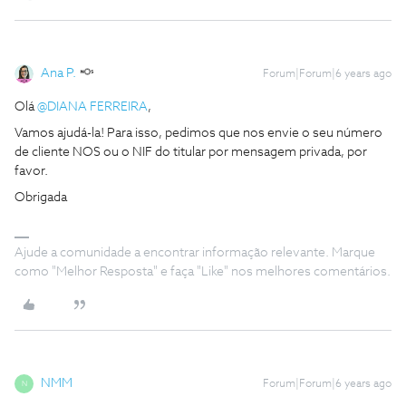
Ana P.
Forum|Forum|6 years ago
Olá
@DIANA FERREIRA
,
Vamos ajudá-la! Para isso, pedimos que nos envie o seu número
de cliente NOS ou o NIF do titular por mensagem privada, por
favor.
Obrigada
Ajude a comunidade a encontrar informação relevante. Marque
como "Melhor Resposta" e faça "Like" nos melhores comentários.
NMM
Forum|Forum|6 years ago
N