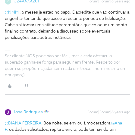
C24XXXX201
Forum|Forum|6 years ago
C
@NMM
, 6 meses já estão no papo. E acredite que vão continuar a
engonhar tentando que passe o restante período de fidelização.
Cabe a si tomar uma atitude peremptória que coloque um ponto
final no contrato, deixando a discussão sobre eventuais
penalizações para outras instâncias.
Ser cliente NOS pode não ser fácil, mas a cada obstáculo
superado ganha-se força para seguir em frente. Respeito por
quem se propõem ajudar sem nada em troca... nem mesmo um
obrigado;)
Jose Rodrigues
Forum|Forum|6 years ago
@DIANA FERREIRA
Boa noite, se enviou à moderadora
@Ana
P.
os dados solicitados, repita o envio, pode ter havido um