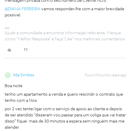
mensagem privada com o seu número de Cliente NOS.
@DIANA FERREIRA
vamos responder-lhe com a maior brevidade
possível.
Ajude a comunidade a encontrar informação relevante. Marque
como "Melhor Resposta" e faça "Like" nos melhores comentários.
Ilda Simões
Forum|Forum|6 years ago
I
Boa noite
tenho um apartamento a venda e quero rescindir o contrato que
tenho com a Nos
por 2 vez tentei ligar com o serviço de apoio ao cliente e depois
de ser atendido “disseram vou passar para um coliga que vai tratar
disso” fiquei mais de 30 minutos a espera sem ninguém mais me
atender.