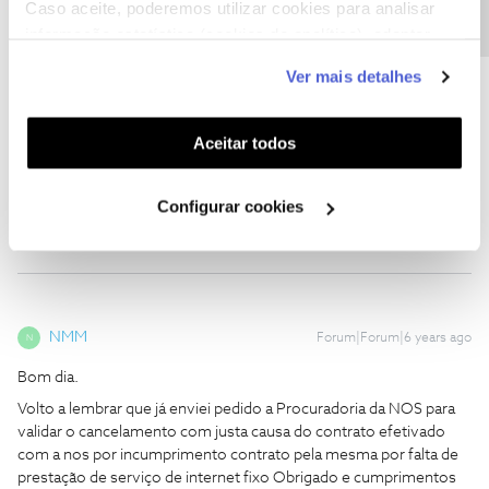
Caso aceite, poderemos utilizar cookies para analisar
informação estatística (cookies de analítica), adaptar
este serviço às suas preferências e apresentar-lhe
Ver mais detalhes
funcionalidades (cookies de personalização e
funcionalidade) e adaptar anúncios aos seus interesses
DIANA FERREIRA
Forum|Forum|6 years ago
D
(cookies de publicidade personalizada). Pode gerir a
Aceitar todos
Hoje mandei novamente mensagem a moderadora, pelo que
utilização dos cookies clicando em "
Configurar
aguardo resposta. Obrigada
Cookies
".
Configurar cookies
NMM
Forum|Forum|6 years ago
N
Bom dia.
Volto a lembrar que já enviei pedido a Procuradoria da NOS para
validar o cancelamento com justa causa do contrato efetivado
com a nos por incumprimento contrato pela mesma por falta de
prestação de serviço de internet fixo Obrigado e cumprimentos