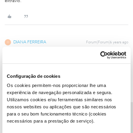
extravio.
DIANA FERREIRA
Forum|Forum|6 years ago
D
Sim! Já mandei Hj novamente. Aguardo contacto. Obrigada
1 pessoa gostou
Configuração de cookies
Os cookies permitem-nos proporcionar lhe uma
experiência de navegação personalizada e segura.
Utilizamos cookies e/ou ferramentas similares nos
NMM
Forum|Forum|6 years ago
nossos websites ou aplicações que são necessários
N
Precisa de ajuda?
para o seu bom funcionamento técnico (cookies
Não entendi a sua resposta
necessários para a prestação de serviço).