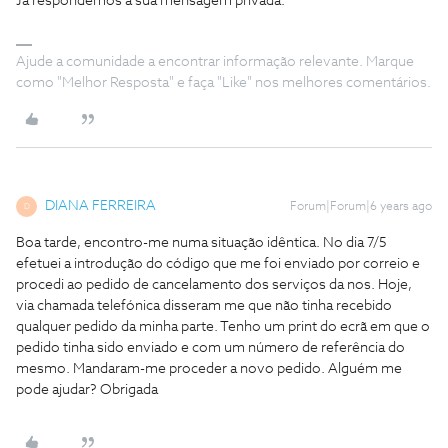
Já respondemos à sua mensagem privada.
Ajude a comunidade a encontrar informação relevante. Marque
como "Melhor Resposta" e faça "Like" nos melhores comentários.
DIANA FERREIRA
Forum|Forum|6 years ago
D
Boa tarde, encontro-me numa situação idêntica. No dia 7/5
efetuei a introdução do código que me foi enviado por correio e
procedi ao pedido de cancelamento dos serviços da nos. Hoje,
via chamada telefónica disseram me que não tinha recebido
qualquer pedido da minha parte. Tenho um print do ecrã em que o
pedido tinha sido enviado e com um número de referência do
mesmo. Mandaram-me proceder a novo pedido. Alguém me
pode ajudar? Obrigada