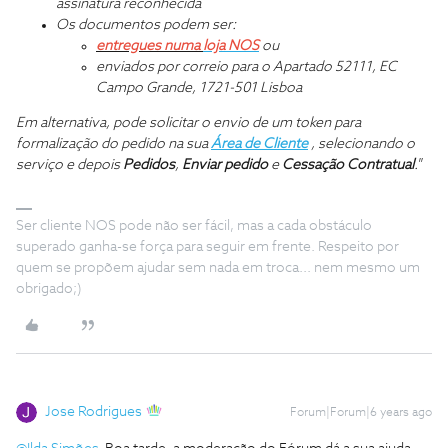
assinatura reconhecida
Os documentos podem ser:
entregues numa
loja NOS
ou
enviados por correio para o Apartado 52111, EC
Campo Grande, 1721-501 Lisboa
Em alternativa, pode solicitar o envio de um token para
formalização do pedido na sua
Área de Cliente
, selecionando o
serviço e depois
Pedidos
,
Enviar pedido
e
Cessação Contratual
.
”
Ser cliente NOS pode não ser fácil, mas a cada obstáculo
superado ganha-se força para seguir em frente. Respeito por
quem se propõem ajudar sem nada em troca... nem mesmo um
obrigado;)
Jose Rodrigues
Forum|Forum|6 years ago