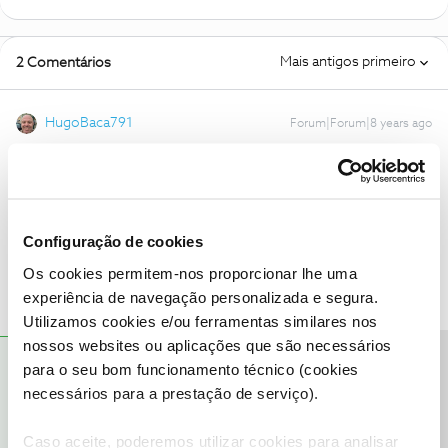
Mais antigos primeiro
2 Comentários
HugoBaca791
Forum|Forum|8 years ago
Sim é uma forma para cancelares o teu contrato. ligar para apoio
cliente e pedes o numero do fax deles e depois enviar um fax para
eles. Isso é muito simples.
Configuração de cookies
1 pessoa gostou
V
Os cookies permitem-nos proporcionar lhe uma
experiência de navegação personalizada e segura.
Utilizamos cookies e/ou ferramentas similares nos
nossos websites ou aplicações que são necessários
Precisa de ajuda?
Carolina V.
RESPOSTA
Forum|Forum|8 years ago
para o seu bom funcionamento técnico (cookies
necessários para a prestação de serviço).
Olá,
@Saphu
, bem-vindo à comunidade.
Caso aceite, poderemos utilizar cookies para analisar
Lamentamos a situação que nos conta. 😞 Queremos ajudá-lo, no