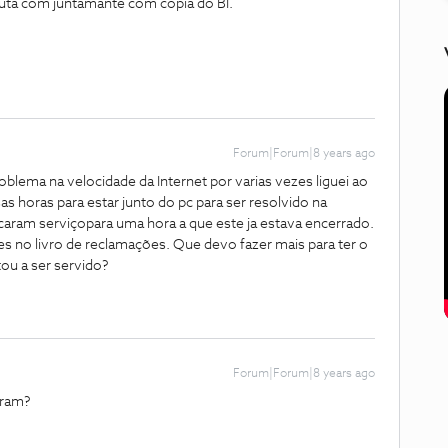
nuta com juntamante com copia do BI.
Forum|Forum|8 years ago
blema na velocidade da Internet por varias vezes liguei ao
as horas para estar junto do pc para ser resolvido na
caram serviçopara uma hora a que este ja estava encerrado.
zes no livro de reclamações. Que devo fazer mais para ter o
tou a ser servido?
Forum|Forum|8 years ago
aram?