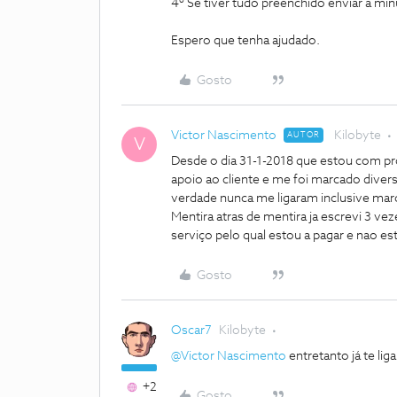
4º Se tiver tudo preenchido enviar a mi
Espero que tenha ajudado.
Gosto
Victor Nascimento
Kilobyte
AUTOR
V
Desde o dia 31-1-2018 que estou com pro
apoio ao cliente e me foi marcado divers
verdade nunca me ligaram inclusive mar
Mentira atras de mentira ja escrevi 3 ve
serviço pelo qual estou a pagar e nao es
Gosto
Oscar7
Kilobyte
@Victor Nascimento
entretanto já te lig
+2
Gosto