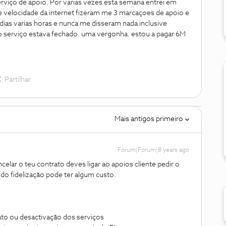
iço de apoio. Por varias vezes esta semana entrei em
 velocidade da internet fizeram me 3 marcaçoes de apoio e
ias varias horas e nunca me disseram nada inclusive
 serviço estava fechado. uma vergonha. estou a pagar 6M
Partilhar
Mais antigos primeiro
Forum|Forum|8 years ago
elar o teu contrato deves ligar ao apoios cliente pedir o
odo fidelização pode ter algum custo.
ato ou desactivação dos serviços