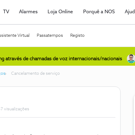
TV
Alarmes
Loja Online
Porquê a NOS
Aju
sistente Virtual
Passatempos
Registo
ing através de chamadas de voz internacionais/nacionais
ços
Cancelamento de serviço
7 visualizações