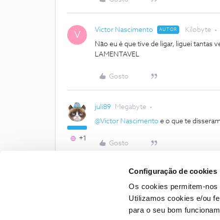
Victor Nascimento
Kilobyte
AUTOR
V
Não eu é que tive de ligar, liguei ta
LAMENTAVEL
Gosto
juli89
Megabyte
@Victor Nascimento
e o que te disseram
+1
Gosto
Configuração de cookies
Os cookies permitem-nos 
Utilizamos cookies e/ou f
para o seu bom funcioname