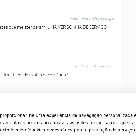
Forum|Forum|8 years ago
ntas vezes que me atenderam. UMA VERGONHA DE SERVIÇO
Forum|Forum|8 years ago
? fizeste os despistes necessários?
proporcionar lhe uma experiência de navegação personalizada e
erramentas similares nos nossos websites ou aplicações que sã
nto técnico (cookies necessários para a prestação de serviço)