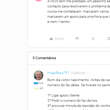
A NOS tem me prestado um péssimo serv
contacto para resolverem o problema de
nunca me contataram. marcaram varios d
marcaram um apoio para uma hora que o
e nem 1 tenho
Gosto
5 Comentários
HugoBaca791
Gigabyte
Bom dia victor nascimento. Antes de canc
numero do fax deles. Se tiveres no perí
+1
1º Ligar apoio cliente
2º Pedir o numero do fax da nos
3º procurar minuta de rescisão do contr