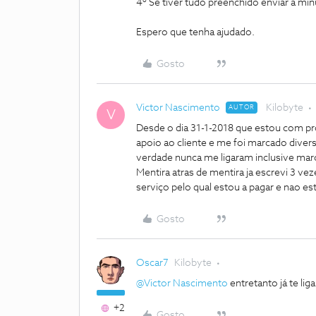
4º Se tiver tudo preenchido enviar a mi
Espero que tenha ajudado.
Gosto
Victor Nascimento
Kilobyte
AUTOR
V
Desde o dia 31-1-2018 que estou com pro
apoio ao cliente e me foi marcado divers
verdade nunca me ligaram inclusive mar
Mentira atras de mentira ja escrevi 3 ve
serviço pelo qual estou a pagar e nao es
Gosto
Oscar7
Kilobyte
@Victor Nascimento
entretanto já te lig
+2
Gosto