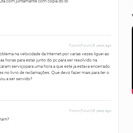
nuta com juntamante com copia do BI.
Forum|Forum|8 years ago
blema na velocidade da Internet por varias vezes liguei ao
as horas para estar junto do pc para ser resolvido na
caram serviçopara uma hora a que este ja estava encerrado.
zes no livro de reclamações. Que devo fazer mais para ter o
tou a ser servido?
Forum|Forum|8 years ago
aram?