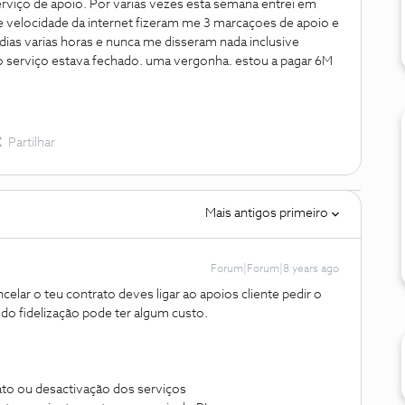
iço de apoio. Por varias vezes esta semana entrei em
 velocidade da internet fizeram me 3 marcaçoes de apoio e
ias varias horas e nunca me disseram nada inclusive
 serviço estava fechado. uma vergonha. estou a pagar 6M
Partilhar
Mais antigos primeiro
Forum|Forum|8 years ago
elar o teu contrato deves ligar ao apoios cliente pedir o
odo fidelização pode ter algum custo.
ato ou desactivação dos serviços