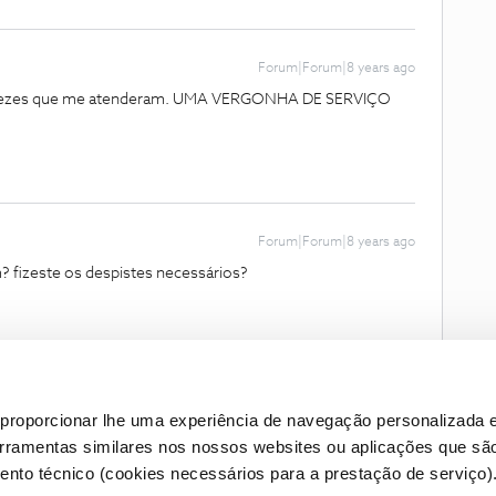
Forum|Forum|8 years ago
ntas vezes que me atenderam. UMA VERGONHA DE SERVIÇO
Forum|Forum|8 years ago
? fizeste os despistes necessários?
proporcionar lhe uma experiência de navegação personalizada e
erramentas similares nos nossos websites ou aplicações que sã
nto técnico (cookies necessários para a prestação de serviço)