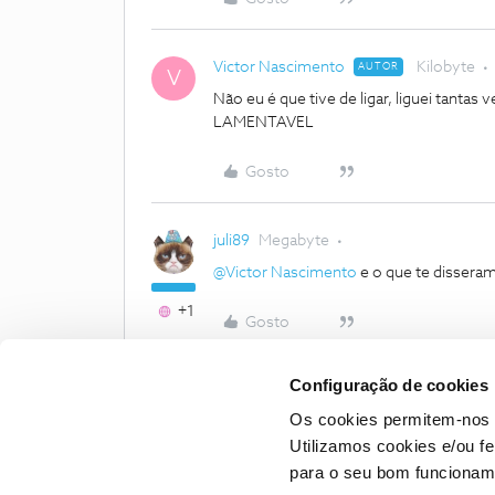
Victor Nascimento
Kilobyte
AUTOR
V
Não eu é que tive de ligar, liguei ta
LAMENTAVEL
Gosto
juli89
Megabyte
@Victor Nascimento
e o que te disseram
+1
Gosto
Configuração de cookies
Os cookies permitem-nos 
Utilizamos cookies e/ou f
para o seu bom funcioname