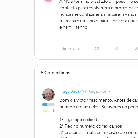
A NOS tem me prestado um péssimo serv
contacto para resolverem o problema de
nunca me contataram. marcaram varios d
marcaram um apoio para uma hora que o
e nem 1 tenho
Gosto
5 Comentários
HugoBaca791
Gigabyte
Bom dia victor nascimento. Antes de canc
numero do fax deles. Se tiveres no perí
+1
1º Ligar apoio cliente
2º Pedir o numero do fax da nos
3º procurar minuta de rescisão do contr