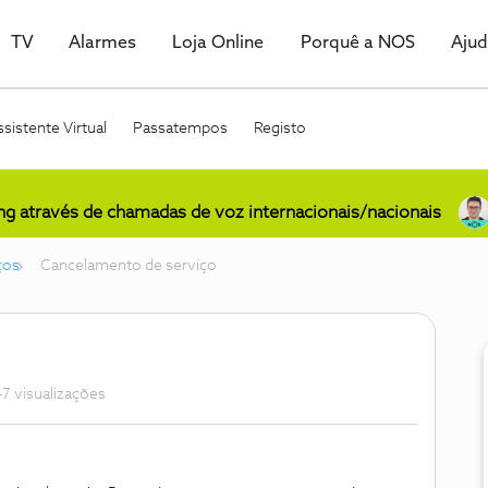
TV
Alarmes
Loja Online
Porquê a NOS
Aju
sistente Virtual
Passatempos
Registo
ing através de chamadas de voz internacionais/nacionais
ços
Cancelamento de serviço
7 visualizações