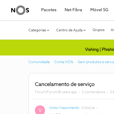
Pacotes
Net Fibra
Móvel 5G
Grupos
As
Categorias
Centro de Ajuda
Vishing | Phish
Comunidade
Conta NOS
Gerir produtos e servi
Cancelamento de serviço
Forum|Forum|8 years ago
5 comentários
54
Victor Nascimento
Kilobyte
V