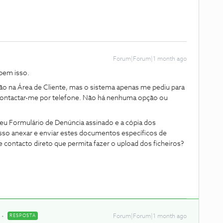
Forum|Forum|1 month ago
 bem isso.
ão na Área de Cliente, mas o sistema apenas me pediu para
contactar-me por telefone. Não há nenhuma opção ou
eu Formulário de Denúncia assinado e a cópia dos
so anexar e enviar estes documentos específicos de
e contacto direto que permita fazer o upload dos ficheiros?
RESPOSTA
Forum|Forum|1 month ago