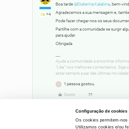
Boa tarde ​
@Ekaterina Kalabina
, bem-vin
Agradecemos a sua mensagem e, também
+4
Pode fazer chegar-nos os seus documen
Partilhe com a comunidade se surgir al
para ajudar.
Obrigada
Ajude a comunidade a encontrar inform
"Like" nos melhores comentários. Siga o
estar sempre a par das últimas novidade
1 pessoa gostou
E
Gosto
Configuração de cookies
Os cookies permitem-nos 
Utilizamos cookies e/ou f