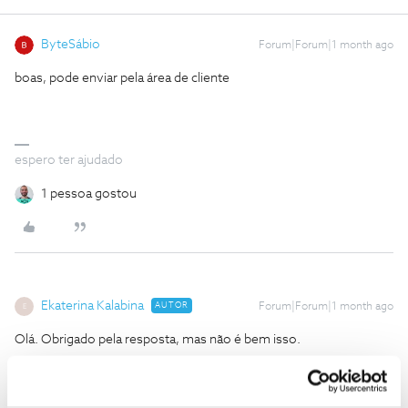
ByteSábio
Forum|Forum|1 month ago
boas, pode enviar pela área de cliente
espero ter ajudado
1 pessoa gostou
Ekaterina Kalabina
AUTOR
Forum|Forum|1 month ago
E
Olá. Obrigado pela resposta, mas não é bem isso.
Eu já avancei com o pedido de desativação na Área de Cliente,
mas o sistema apenas me pediu para escolher o motivo e
informou que iam contactar-me por telefone. Não há nenhuma