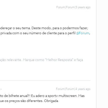
Forum|Forum|5 years ago
ndereçar o seu tema. Deste modo, para o podermos fazer,
ivada com o seu número de cliente para o perfil
@Fórum
,
ação relevante. Marque como "Melhor Resposta" e faça
Forum|Forum|4 years ago
sto de bilhete anual?! Eu adero a sportv multiscreen. Mas
 que os preços são diferentes. Obrigada