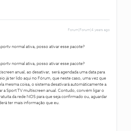
Forum|Forum|4 years ago
portv normal ativa, posso ativar esse pacote?
portv normal ativa, posso ativar esse pacote?
tiscreen anual, ao desativar, será agendada uma data para
eio já ter lido aqui no Fórum, que neste caso, uma vez que
 pela mesma coisa, o sistema desativará automáticamente a
r a Sport TV multiscreen anual. Contudo, convém ligar o
atuita da rede NOS para que seja confirmado ou, aguardar
erá ter mais informação que eu.