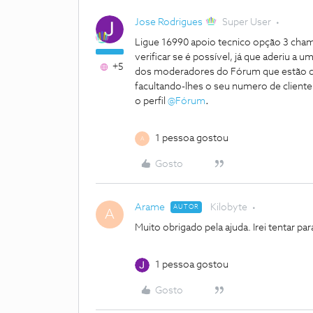
Jose Rodrigues
Super User
Ligue 16990 apoio tecnico opção 3 cham
verificar se é possível, já que aderiu a 
+5
dos moderadores do Fórum que estão dis
facultando-lhes o seu numero de clie
o perfil
@Fórum
.
1 pessoa gostou
A
Gosto
Arame
Kilobyte
AUTOR
A
Muito obrigado pela ajuda. Irei tentar p
1 pessoa gostou
Gosto