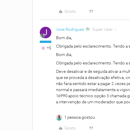
Gosto
Jose Rodrigues
Super User
Bom dia,
Obrigada pelo esclarecimento. Tendo a s
+5
Bom dia,
Obrigada pelo esclarecimento. Tendo a s
Deve desativar e de seguida ativar a mul
que se proceda à desativação efetiva, cr
não faria sentido estar a pagar 2 vezes
normal e passará imediatamente a vigora
16990 apoio técnico opção 3 chamada gr
a intervenção de um moderador que pod
1 pessoa gostou
Gosto