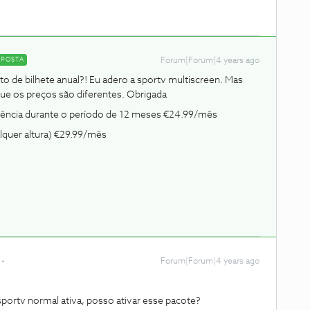
SPOSTA
Forum|Forum|4 years ago
sto de bilhete anual?! Eu adero a sportv multiscreen. Mas
 que os preços são diferentes. Obrigada
anência durante o período de 12 meses €24.99/mês
lquer altura) €29.99/mês
Forum|Forum|4 years ago
portv normal ativa, posso ativar esse pacote?