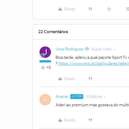
Gosto
22 Comentários
Jose Rodrigues
Super User
Boa tarde, aderiu a qual pacote Sport T
?
https://www.nos.pt/particulares/tele
+5
Gosto
Arame
Kilobyte
AUTOR
A
Aderi ao premium mas gostava do multis
Gosto