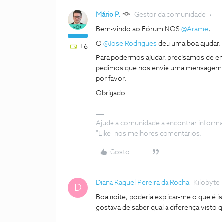
Mário P.
Gestor da comunidade
Bem-vindo ao Fórum NOS
@Arame
,
O
@Jose Rodrigues
deu uma boa ajudar.
+6
Para podermos ajudar, precisamos de e
pedimos que nos envie uma mensagem pr
por favor.
Obrigado
Ajude a comunidade a encontrar inform
"Like" nos melhores comentários.
Gosto
Diana Raquel Pereira da Rocha
Kilobyte
D
Boa noite, poderia explicar-me o que é i
gostava de saber qual a diferença visto