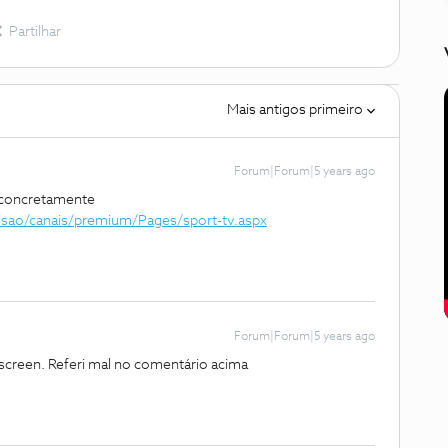
Partilhar
Mais antigos primeiro
Forum|Forum|5 years ago
v concretamente
visao/canais/premium/Pages/sport-tv.aspx
Forum|Forum|5 years ago
creen. Referi mal no comentário acima