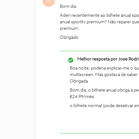
A
Bom dia.
Aderi recentemente ao bilhete anual spor
anual sporttv premium? Não reparei que
premium.
Obrigado
Melhor resposta por
Jose Rodr
Boa noite, poderia explicar-me o que
multiscreen. Mas gostava de saber q
Obrigada
Bom dia, o bilhete anual obriga à 
€24.99/mês
o bilhete normal (pode desativar e