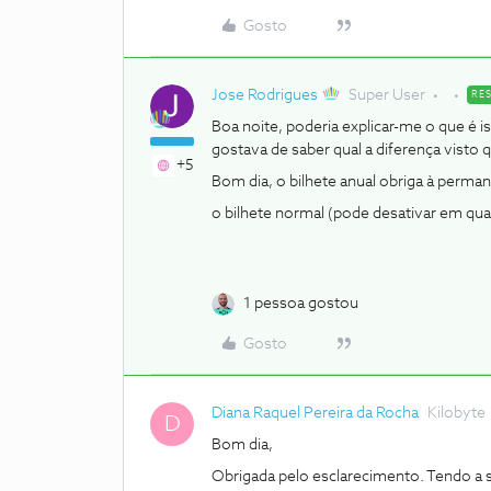
Gosto
Jose Rodrigues
Super User
RE
Boa noite, poderia explicar-me o que é i
gostava de saber qual a diferença visto
+5
Bom dia, o bilhete anual obriga à perm
o bilhete normal (pode desativar em qua
1 pessoa gostou
Gosto
Diana Raquel Pereira da Rocha
Kilobyte
D
Bom dia,
Obrigada pelo esclarecimento. Tendo a s