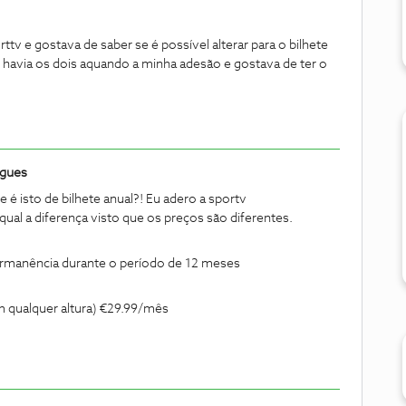
ttv e gostava de saber se é possível alterar para o bilhete
 havia os dois aquando a minha adesão e gostava de ter o
igues
 é isto de bilhete anual?! Eu adero a sportv
ual a diferença visto que os preços são diferentes.
permanência durante o período de 12 meses
m qualquer altura) €29.99/mês