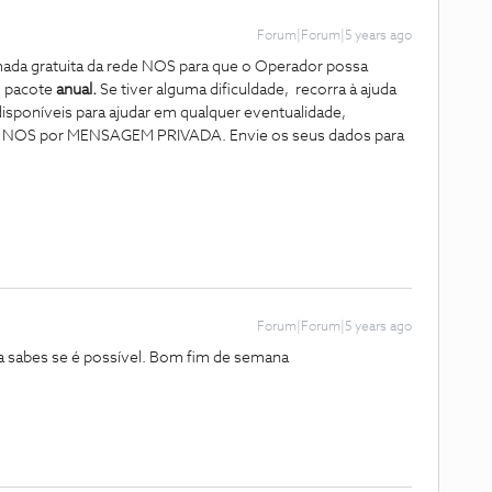
Forum|Forum|5 years ago
ada gratuita da rede NOS para que o Operador possa
um pacote
anual.
Se tiver alguma dificuldade, recorra à ajuda
poníveis para ajudar em qualquer eventualidade,
nte NOS por MENSAGEM PRIVADA. Envie os seus dados para
Forum|Forum|5 years ago
ara sabes se é possível. Bom fim de semana