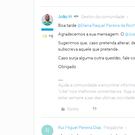
João H.
Gestor da comunidade
Boa tarde
@Diana Raquel Pereira da Roc
Agradecemos a sua mensagem. O
@Jos
+6
Sugerimos que, caso pretenda alterar, 
subscreva aquele que pretende.
Caso surja alguma outra questão, fale c
Obrigado
Ajude a comunidade a encontrar inform
"Like" nos melhores comentários. Siga o
estar sempre a par das ultimas novidade
Gosto
Rui Miguel Pereira Dias
Megabyte
R