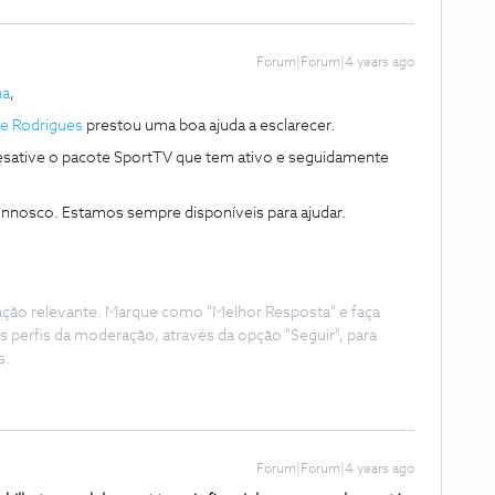
Forum|Forum|4 years ago
ha
,
e Rodrigues
prestou uma boa ajuda a esclarecer.
desative o pacote SportTV que tem ativo e seguidamente
onnosco. Estamos sempre disponíveis para ajudar.
ação relevante. Marque como "Melhor Resposta" e faça
s perfis da moderação, através da opção "Seguir", para
s.
Forum|Forum|4 years ago