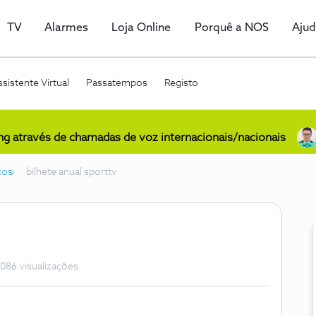
TV
Alarmes
Loja Online
Porquê a NOS
Aju
sistente Virtual
Passatempos
Registo
ing através de chamadas de voz internacionais/nacionais
ços
bilhete anual sporttv
086 visualizações