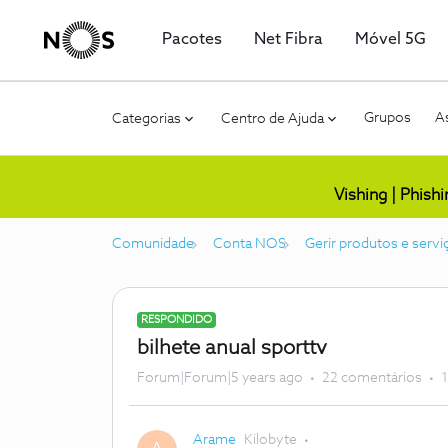
Pacotes
Net Fibra
Móvel 5G
Grupos
As
Categorias
Centro de Ajuda
Vishing | Phish
Comunidade
Conta NOS
Gerir produtos e servi
RESPONDIDO
bilhete anual sporttv
Forum|Forum|5 years ago
22 comentários
1
Arame
Kilobyte