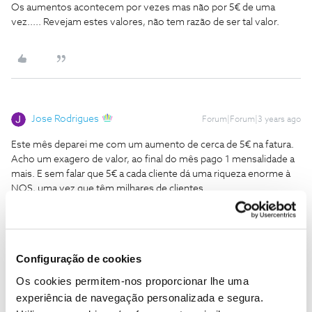
Os aumentos acontecem por vezes mas não por 5€ de uma
vez..... Revejam estes valores, não tem razão de ser tal valor.
Jose Rodrigues
Forum|Forum|3 years ago
Este mês deparei me com um aumento de cerca de 5€ na fatura.
Acho um exagero de valor, ao final do mês pago 1 mensalidade a
mais. E sem falar que 5€ a cada cliente dá uma riqueza enorme à
NOS, uma vez que têm milhares de clientes.
Os aumentos acontecem por vezes mas não por 5€ de uma
vez..... Revejam estes valores, não tem razão de ser tal valor.
Boa tarde, os aumentos na faturação são derivados da inflação
Configuração de cookies
registada em 2022.
7,83%.
Os cookies permitem-nos proporcionar lhe uma
experiência de navegação personalizada e segura.
Tem mais informação aqui: