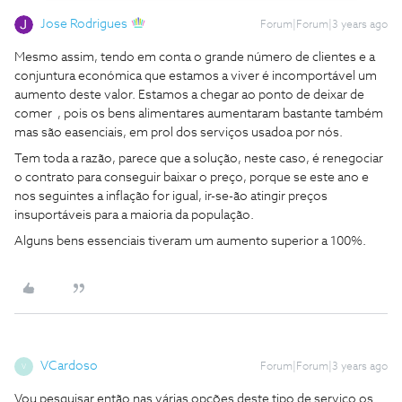
Jose Rodrigues
Forum|Forum|3 years ago
Mesmo assim, tendo em conta o grande número de clientes e a
conjuntura económica que estamos a viver é incomportável um
aumento deste valor. Estamos a chegar ao ponto de deixar de
comer , pois os bens alimentares aumentaram bastante também
mas são easenciais, em prol dos serviços usadoa por nós.
Tem toda a razão, parece que a solução, neste caso, é renegociar
o contrato para conseguir baixar o preço, porque se este ano e
nos seguintes a inflação for igual, ir-se-ão atingir preços
insuportáveis para a maioria da população.
Alguns bens essenciais tiveram um aumento superior a 100%.
VCardoso
Forum|Forum|3 years ago
V
Vou pesquisar então nas várias opções deste tipo de serviço os