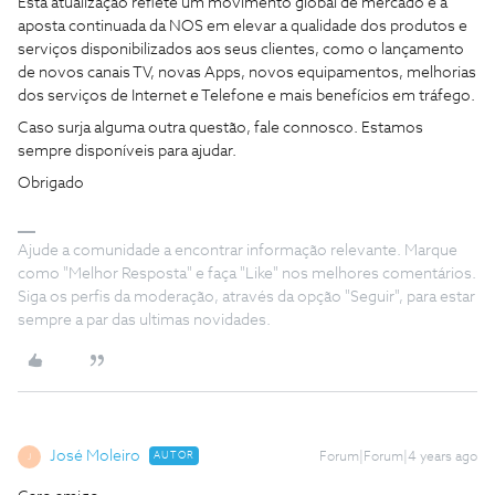
Esta atualização reflete um movimento global de mercado e a
aposta continuada da NOS em elevar a qualidade dos produtos e
serviços disponibilizados aos seus clientes, como o lançamento
de novos canais TV, novas Apps, novos equipamentos, melhorias
dos serviços de Internet e Telefone e mais benefícios em tráfego.
Caso surja alguma outra questão, fale connosco. Estamos
sempre disponíveis para ajudar.
Obrigado
Ajude a comunidade a encontrar informação relevante. Marque
como "Melhor Resposta" e faça "Like" nos melhores comentários.
Siga os perfis da moderação, através da opção "Seguir", para estar
sempre a par das ultimas novidades.
José Moleiro
AUTOR
Forum|Forum|4 years ago
J