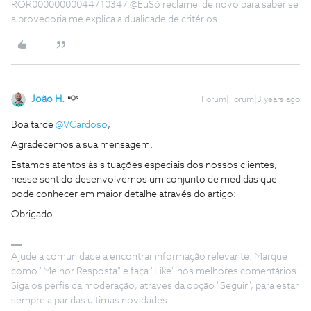
ROR00000000044710347 @EuSó reclamei de novo para saber se
a provedoria me explica a dualidade de critérios.
João H.
Forum|Forum|3 years ago
Boa tarde
@VCardoso
,
Agradecemos a sua mensagem.
Estamos atentos às situações especiais dos nossos clientes,
nesse sentido desenvolvemos um conjunto de medidas que
pode conhecer em maior detalhe através do artigo:
Obrigado
Ajude a comunidade a encontrar informação relevante. Marque
como "Melhor Resposta" e faça "Like" nos melhores comentários.
Siga os perfis da moderação, através da opção "Seguir", para estar
sempre a par das ultimas novidades.