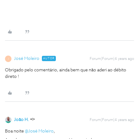
José Moleiro
AUTOR
Forum|Forum|4 years ago
J
Obrigado pelo comentário, ainda bem que não aderi ao débito
direto !
João H.
Forum|Forum|4 years ago
Boa noite
@José Moleiro
,