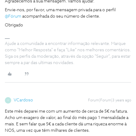
Agradecemos a sua mensagem. Vamos ajudar.
Envie-nos, por favor, uma mensagem privada para o perfil
@Fórum
acompanhada do seu número de cliente.
Obrigado
Ajude a comunidade a encontrar informação relevante. Marque
como "Melhor Resposta" e faça "Like" nos melhores comentários.
Siga os perfis da moderação, através da opção "Seguir", para estar
sempre a par das ultimas novidades.
VCardoso
Forum|Forum|3 years ago
V
Este mês deparei me com um aumento de cerca de 5€ na fatura.
Acho um exagero de valor, ao final do mês pago 1 mensalidade a
mais. E sem falar que 5€ a cada cliente dá uma riqueza enorme à
NOS, uma vez que têm milhares de clientes.