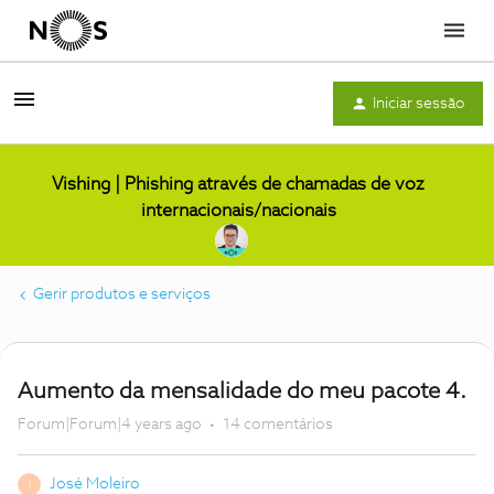
Menu
Iniciar sessão
Vishing | Phishing através de chamadas de voz
internacionais/nacionais
Gerir produtos e serviços
Aumento da mensalidade do meu pacote 4.
Forum|Forum|4 years ago
14 comentários
José Moleiro
J