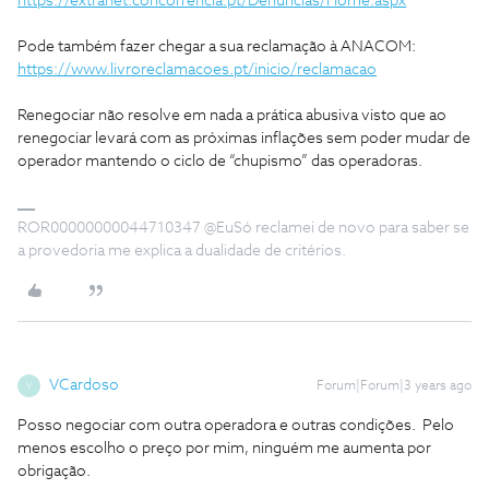
https://extranet.concorrencia.pt/Denuncias/Home.aspx
Pode também fazer chegar a sua reclamação à ANACOM:
https://www.livroreclamacoes.pt/inicio/reclamacao
Renegociar não resolve em nada a prática abusiva visto que ao
renegociar levará com as próximas inflações sem poder mudar de
operador mantendo o ciclo de “chupismo” das operadoras.
ROR00000000044710347 @EuSó reclamei de novo para saber se
a provedoria me explica a dualidade de critérios.
VCardoso
Forum|Forum|3 years ago
V
Posso negociar com outra operadora e outras condições. Pelo
menos escolho o preço por mim, ninguém me aumenta por
obrigação.