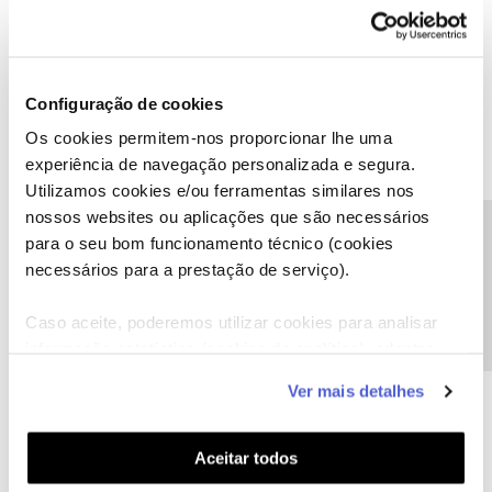
1 pessoa gostou
F
Configuração de cookies
Os cookies permitem-nos proporcionar lhe uma
experiência de navegação personalizada e segura.
Flavia Souza Santana Lima
Forum|Forum|2 years ago
F
Utilizamos cookies e/ou ferramentas similares nos
Boa tarde,
@João H.
enviado, obrigada!
nossos websites ou aplicações que são necessários
Precisa de ajuda?
para o seu bom funcionamento técnico (cookies
necessários para a prestação de serviço).
Caso aceite, poderemos utilizar cookies para analisar
informação estatística (cookies de analítica), adaptar
João H.
Forum|Forum|2 years ago
este serviço às suas preferências e apresentar-lhe
Ver mais detalhes
funcionalidades (cookies de personalização e
Agradecemos o seu testemunho
@Flavia Souza Santana Lima
,
funcionalidade) e adaptar anúncios aos seus interesses
Recebemos a sua mensagem privada e vamos responder-lhe
(cookies de publicidade personalizada). Pode gerir a
Aceitar todos
logo que possível.
utilização dos cookies clicando em "
Configurar