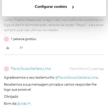
Obrigado
Cookies
".
Configurar cookies
Ajude a comunidade a encontrar informação relevante. Marque
como "Melhor Resposta" e faça "Like" nos melhores comentários.
Siga os perfis da moderação, através da opção "Seguir", para estar
sempre a par das ultimas novidades.
1 pessoa gostou
F
Flavia Souza Santana Lima
Forum|Forum|2 years ago
F
Agradecemos o seu testemunho
@Flavia Souza Santana Lima
,
Recebemos a sua mensagem privada e vamos responder-lhe
logo que possível.
Obrigado
Bom dia
@João H.