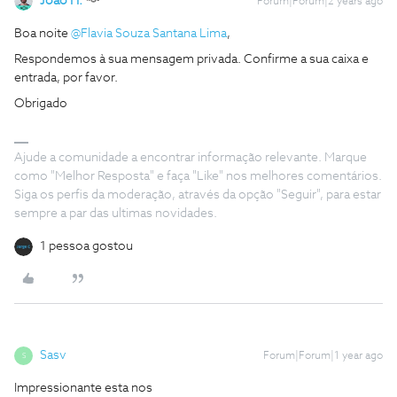
João H.
Forum|Forum|2 years ago
Boa noite
@Flavia Souza Santana Lima
,
Respondemos à sua mensagem privada. Confirme a sua caixa e
entrada, por favor.
Obrigado
Ajude a comunidade a encontrar informação relevante. Marque
como "Melhor Resposta" e faça "Like" nos melhores comentários.
Siga os perfis da moderação, através da opção "Seguir", para estar
sempre a par das ultimas novidades.
1 pessoa gostou
Sasv
Forum|Forum|1 year ago
S
Impressionante esta nos