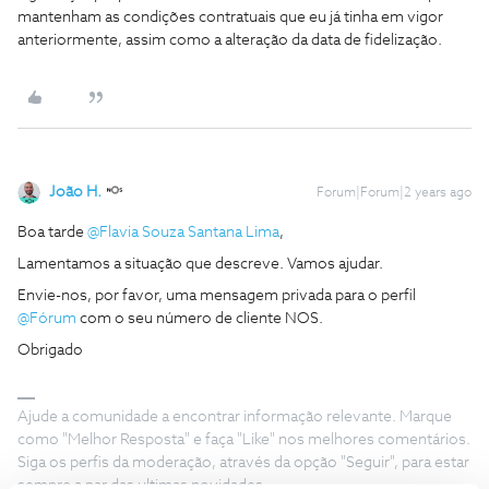
mantenham as condições contratuais que eu já tinha em vigor
anteriormente, assim como a alteração da data de fidelização.
João H.
Forum|Forum|2 years ago
Boa tarde
@Flavia Souza Santana Lima
,
Lamentamos a situação que descreve. Vamos ajudar.
Envie-nos, por favor, uma mensagem privada para o perfil
@Fórum
com o seu número de cliente NOS.
Obrigado
Ajude a comunidade a encontrar informação relevante. Marque
como "Melhor Resposta" e faça "Like" nos melhores comentários.
Siga os perfis da moderação, através da opção "Seguir", para estar
sempre a par das ultimas novidades.