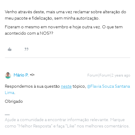
Venho através deste, mais uma vez reclamar sobre alteração do
meu pacote e fidelização, sem minha autorização.
Fizeram o mesmo em novembro e hoje outra vez. O que tem
acontecido com a NOS??
Mário P.
Forum|Forum|2 years ago
Respondemos à sua questão
neste
tópico,
@Flavia Souza Santana
Lima
.
Obrigado
Ajude a comunidade a encontrar informação relevante. Marque
como "Melhor Resposta" e faça "Like" nos melhores comentários.