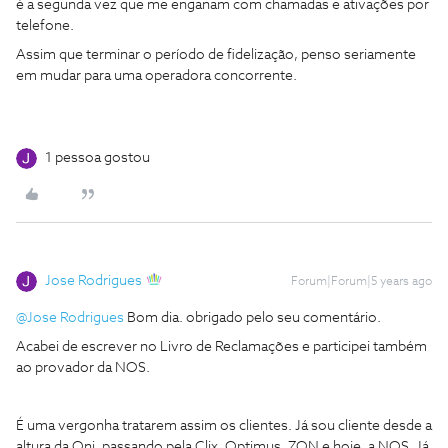
é a segunda vez que me enganam com chamadas e ativações por
telefone.
Assim que terminar o período de fidelização, penso seriamente
em mudar para uma operadora concorrente.
1 pessoa gostou
Jose Rodrigues
Forum|Forum|5 years ago
@Jose Rodrigues
Bom dia. obrigado pelo seu comentário.
Acabei de escrever no Livro de Reclamações e participei também
ao provador da NOS.
É uma vergonha tratarem assim os clientes. Já sou cliente desde a
altura da Oni, passando pela Clix, Optimus, ZON e hoje, a NOS. Já