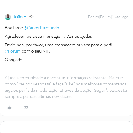
João H.
Forum|Forum|1 year ago
Boa tarde ​
@Carlos Raimundo
,
Agradecemos a sua mensagem. Vamos ajudar.
Envie-nos, por favor, uma mensagem privada para o perfil ​
@Fórum
com o seu NIF.
Obrigado
Ajude a comunidade a encontrar informação relevante. Marque
como "Melhor Resposta" e faça "Like" nos melhores comentários.
Siga os perfis da moderação, através da opção "Seguir", para estar
sempre a par das ultimas novidades.