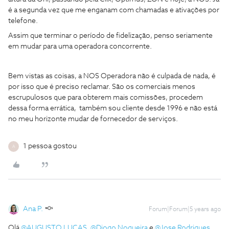
é a segunda vez que me enganam com chamadas e ativações por
telefone.
Assim que terminar o período de fidelização, penso seriamente
em mudar para uma operadora concorrente.
Bem vistas as coisas, a NOS Operadora não é culpada de nada, é
por isso que é preciso reclamar. São os comerciais menos
escrupulosos que para obterem mais comissões, procedem
dessa forma errática, também sou cliente desde 1996 e não está
no meu horizonte mudar de fornecedor de serviços.
1 pessoa gostou
A
Ana P.
Forum|Forum|5 years ago
Olá
@AUGUSTO LUCAS
,
@Diogo Nogueira
e
@Jose Rodrigues
,