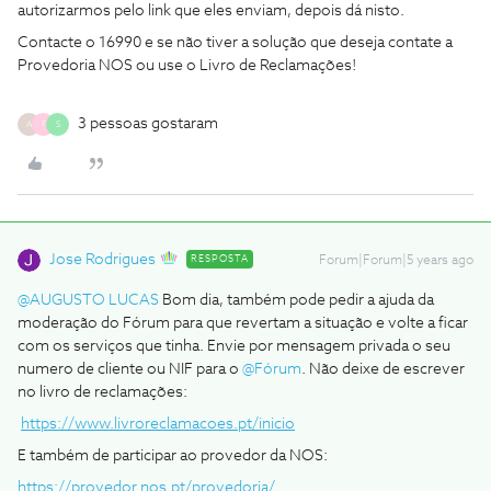
autorizarmos pelo link que eles enviam, depois dá nisto.
Contacte o 16990 e se não tiver a solução que deseja contate a
Provedoria NOS ou use o Livro de Reclamações!
3 pessoas gostaram
A
F
S
Jose Rodrigues
RESPOSTA
Forum|Forum|5 years ago
@AUGUSTO LUCAS
Bom dia, também pode pedir a ajuda da
moderação do Fórum para que revertam a situação e volte a ficar
com os serviços que tinha. Envie por mensagem privada o seu
numero de cliente ou NIF para o
@Fórum
. Não deixe de escrever
no livro de reclamações:
https://www.livroreclamacoes.pt/inicio
E também de participar ao provedor da NOS:
https://provedor.nos.pt/provedoria/