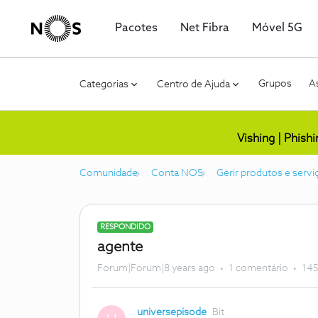
Pacotes
Net Fibra
Móvel 5G
Grupos
As
Categorias
Centro de Ajuda
Vishing | Phish
Comunidade
Conta NOS
Gerir produtos e servi
RESPONDIDO
agente
Forum|Forum|8 years ago
1 comentário
145
universepisode
Bit