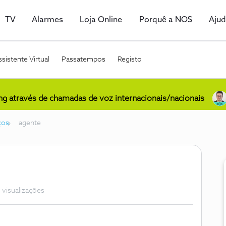
TV
Alarmes
Loja Online
Porquê a NOS
Aju
sistente Virtual
Passatempos
Registo
ing através de chamadas de voz internacionais/nacionais
ços
agente
 visualizações