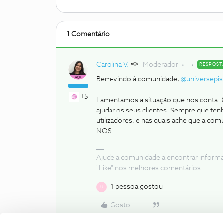
1 Comentário
Carolina V.
Moderador
RESPOST
Bem-vindo à comunidade,
@universepi
+5
Lamentamos a situação que nos conta. 
ajudar os seus clientes. Sempre que ten
utilizadores, e nas quais ache que a co
NOS.
Ajude a comunidade a encontrar inform
"Like" nos melhores comentários.
1 pessoa gostou
U
Gosto