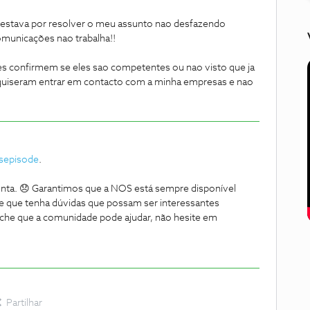
a estava por resolver o meu assunto nao desfazendo
unicações nao trabalha!!
s confirmem se eles sao competentes ou nao visto que ja
e quiseram entrar em contacto com a minha empresas e nao
sepisode
.
nta. 😞 Garantimos que a NOS está sempre disponível
re que tenha dúvidas que possam ser interessantes
s ache que a comunidade pode ajudar, não hesite em
Partilhar