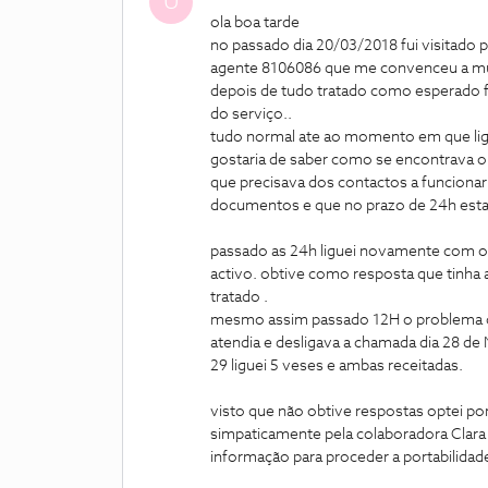
U
ola boa tarde
no passado dia 20/03/2018 fui visitado 
agente 8106086 que me convenceu a mu
depois de tudo tratado como esperado fui
do serviço..
tudo normal ate ao momento em que ligo 
gostaria de saber como se encontrava o 
que precisava dos contactos a funcionar
documentos e que no prazo de 24h esta
passado as 24h liguei novamente com o 
activo. obtive como resposta que tinha
tratado .
mesmo assim passado 12H o problema con
atendia e desligava a chamada dia 28 de 
29 liguei 5 veses e ambas receitadas.
visto que não obtive respostas optei por
simpaticamente pela colaboradora Clara
informação para proceder a portabilid