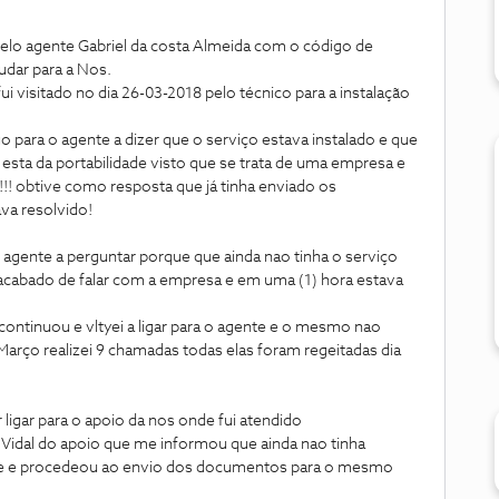
pelo agente Gabriel da costa Almeida com o código de
dar para a Nos.
 visitado no dia 26-03-2018 pelo técnico para a instalação
para o agente a dizer que o serviço estava instalado e que
esta da portabilidade visto que se trata de uma empresa e
!!! obtive como resposta que já tinha enviado os
va resolvido!
agente a perguntar porque que ainda nao tinha o serviço
 acabado de falar com a empresa e em uma (1) hora estava
tinuou e vltyei a ligar para o agente e o mesmo nao
Março realizei 9 chamadas todas elas foram regeitadas dia
 ligar para o apoio da nos onde fui atendido
 Vidal do apoio que me informou que ainda nao tinha
ade e procedeou ao envio dos documentos para o mesmo