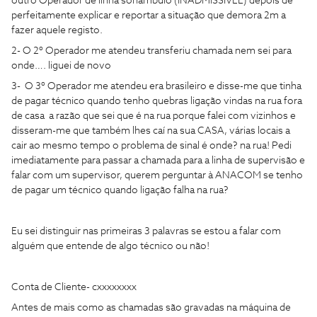
outro Operador de linha sonâmbulo (INADMISSÍVEL) depois de
perfeitamente explicar e reportar a situação que demora 2m a
fazer aquele registo.
2- O 2º Operador me atendeu transferiu chamada nem sei para
onde…. liguei de novo
3- O 3º Operador me atendeu era brasileiro e disse-me que tinha
de pagar técnico quando tenho quebras ligação vindas na rua fora
de casa a razão que sei que é na rua porque falei com vizinhos e
disseram-me que também lhes caí na sua CASA, várias locais a
cair ao mesmo tempo o problema de sinal é onde? na rua! Pedi
imediatamente para passar a chamada para a linha de supervisão e
falar com um supervisor, querem perguntar à ANACOM se tenho
de pagar um técnico quando ligação falha na rua?
Eu sei distinguir nas primeiras 3 palavras se estou a falar com
alguém que entende de algo técnico ou não!
Conta de Cliente- cxxxxxxxx
Antes de mais como as chamadas são gravadas na máquina de