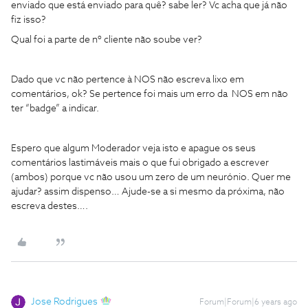
enviado que está enviado para quê? sabe ler? Vc acha que já não
fiz isso?
Qual foi a parte de nº cliente não soube ver?
Dado que vc não pertence à NOS não escreva lixo em
comentários, ok? Se pertence foi mais um erro da NOS em não
ter “badge” a indicar.
Espero que algum Moderador veja isto e apague os seus
comentários lastimáveis mais o que fui obrigado a escrever
(ambos) porque vc não usou um zero de um neurónio. Quer me
ajudar? assim dispenso… Ajude-se a si mesmo da próxima, não
escreva destes….
Jose Rodrigues
Forum|Forum|6 years ago