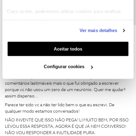
Precisa de ajuda?
Isso já lá está! o Post está feito no Fórum, enviar o enviado do
Caso aceite, poderemos utilizar cookies para analisar
enviado que está enviado para quê? sabe ler? Vc acha que já não
informação estatística (cookies de analítica), adaptar
fiz isso?
este serviço às suas preferências e apresentar-lhe
Qual foi a parte de nº cliente não soube ver?
Ver mais detalhes
funcionalidades (cookies de personalização e
funcionalidade) e adaptar anúncios aos seus interesses
Dado que vc não pertence à NOS não escreva lixo em
(cookies de publicidade personalizada). Pode gerir a
Aceitar todos
comentários, ok? Se pertence foi mais um erro da em não ter
utilização dos cookies clicando em "
Configurar
badge a indicar.
Cookies
".
Configurar cookies
Espero que algum Moderador veja isto e apague os seus
comentários lastimáveis mais o que fui obrigado a escrever
porque vc não usou um zero de um neurónio. Quer me ajudar?
assim dispenso...
Parece ter sido vc a não ter lido bem o que eu escrevi. De
qualquer modo estamos conversados!
NÃO INVENTE QUE ISSO NÃO PEGA! LI MUITO BEM, POR ISSO
LEVOU ESSA RESPOSTA, AGORA É QUE JÁ NEM CONVERSO!
NÃO VOU RESPONDER A INUTILIDADE PURA.