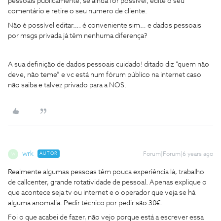
pessoais publicamente, se ainda for possível, edite o seu
comentário e retire o seu numero de cliente.
Não é possível editar…. é conveniente sim… e dados pessoais
por msgs privada já têm nenhuma diferença?
A sua definição de dados pessoais cuidado! ditado diz “quem não
deve, não teme” e vc está num fórum público na internet caso
não saiba e talvez privado para a NOS.
wrk
AUTOR
Forum|Forum|6 years ago
W
Realmente algumas pessoas têm pouca experiência lá, trabalho
de callcenter, grande rotatividade de pessoal. Apenas explique o
que acontece seja tv ou internet e o operador que veja se há
alguma anomalia. Pedir técnico por pedir são 30€.
Foi o que acabei de fazer, não vejo porque está a escrever essa