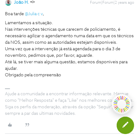
João H.
Forum|Forum|2 years ago
Boa tarde
@Julia c v
,
Lamentamos a situação.
Nas intervenções técnicas que carecem de policiamento, é
necessário agilizar o agendamento numa data em que os técnicos
da NOS, assim como as autoridades estejam disponíveis.
Uma vez que a intervenção já está agendada para o dia 3 de
novembro, pedimos que, por favor, aguarde.
Até lá, se tiver mais alguma questão, estamos disponíveis para
ajudar.
Obrigado pela compreensão
Ajude a comunidade a encontrar informação relevante. Marque
como "Melhor Resposta" e faça "Like" nos melhores comentários.
Siga os perfis da moderação, através da opção "Seguir", para estar
sempre a par das ultimas novidades.