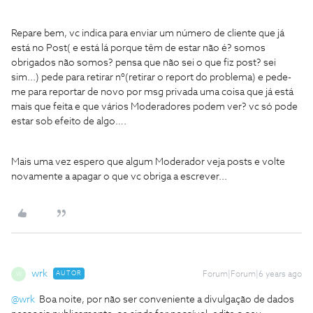
Repare bem, vc indica para enviar um número de cliente que já
está no Post( e está lá porque têm de estar não é? somos
obrigados não somos? pensa que não sei o que fiz post? sei
sim...) pede para retirar nº(retirar o report do problema) e pede-
me para reportar de novo por msg privada uma coisa que já está
mais que feita e que vários Moderadores podem ver? vc só pode
estar sob efeito de algo….
Mais uma vez espero que algum Moderador veja posts e volte
novamente a apagar o que vc obriga a escrever...
wrk
AUTOR
Forum|Forum|6 years ago
W
@wrk
Boa noite, por não ser conveniente a divulgação de dados