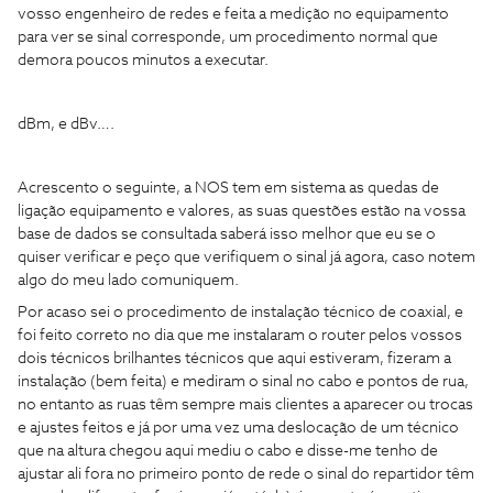
vosso engenheiro de redes e feita a medição no equipamento
para ver se sinal corresponde, um procedimento normal que
demora poucos minutos a executar.
dBm, e dBv….
Acrescento o seguinte, a NOS tem em sistema as quedas de
ligação equipamento e valores, as suas questões estão na vossa
base de dados se consultada saberá isso melhor que eu se o
quiser verificar e peço que verifiquem o sinal já agora, caso notem
algo do meu lado comuniquem.
Por acaso sei o procedimento de instalação técnico de coaxial, e
foi feito correto no dia que me instalaram o router pelos vossos
dois técnicos brilhantes técnicos que aqui estiveram, fizeram a
instalação (bem feita) e mediram o sinal no cabo e pontos de rua,
no entanto as ruas têm sempre mais clientes a aparecer ou trocas
e ajustes feitos e já por uma vez uma deslocação de um técnico
que na altura chegou aqui mediu o cabo e disse-me tenho de
ajustar ali fora no primeiro ponto de rede o sinal do repartidor têm