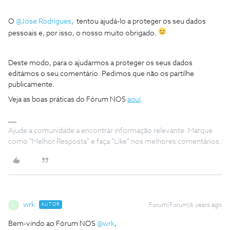
O
@Jose Rodrigues
, tentou ajudá-lo a proteger os seu dados
pessoais e, por isso, o nosso muito obrigado.
Deste modo, para o ajudarmos a proteger os seus dados
editámos o seu comentário. Pedimos que não os partilhe
publicamente.
Veja as boas práticas do Fórum NOS
aqui
.
Ajude a comunidade a encontrar informação relevante. Marque
como "Melhor Resposta" e faça "Like" nos melhores comentários.
wrk
AUTOR
Forum|Forum|6 years ago
W
Bem-vindo ao Fórum NOS
@wrk
,