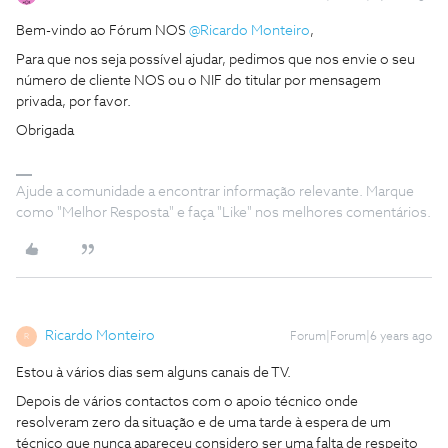
Bem-vindo ao Fórum NOS
@Ricardo Monteiro
,
Para que nos seja possível ajudar, pedimos que nos envie o seu
número de cliente NOS ou o NIF do titular por mensagem
privada, por favor.
Obrigada
Ajude a comunidade a encontrar informação relevante. Marque
como "Melhor Resposta" e faça "Like" nos melhores comentários.
Ricardo Monteiro
Forum|Forum|6 years ago
R
Estou à vários dias sem alguns canais de TV.
Depois de vários contactos com o apoio técnico onde
resolveram zero da situação e de uma tarde à espera de um
técnico que nunca apareceu considero ser uma falta de respeito