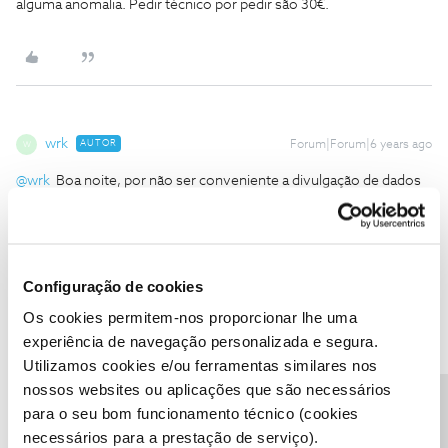
alguma anomalia. Pedir técnico por pedir são 30€.
wrk
AUTOR
Forum|Forum|6 years ago
W
@wrk
Boa noite, por não ser conveniente a divulgação de dados
pessoais publicamente, se ainda for possível, edite o seu
comentário e retire o seu numero de cliente.
Posteriormente, envie o seu numero de cliente NOS ou NIF do
titular dos serviços a um moderador do Fórum
@Tiago
Configuração de cookies
C.
ou
@Mário P.
para que o possam ajudar na resolução dos
problemas que apresenta no seu comentário e aguarde ser
Os cookies permitem-nos proporcionar lhe uma
contactado.
experiência de navegação personalizada e segura.
Utilizamos cookies e/ou ferramentas similares nos
Mas vc é amigo de algum operador de linha? Aprendeu isto na
linha foi?
nossos websites ou aplicações que são necessários
para o seu bom funcionamento técnico (cookies
necessários para a prestação de serviço).
“Posteriormente, envie o seu numero de cliente NOS”