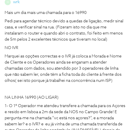
wrk
W
Mais um dia mais uma chamada para o 16990
Pedi para agendar técnico devido a quedas de ligação, medir sinal
casa, e verificar sinal na rua. (Fizeram isto no dia que me
instalaram o router e quando abri o contrato, foi feito em menos
de 5m pelos 2 excelentes técnicos que tiveram no local)
NO IVR
Marquei as opções correctas e o IVR já coloca a Morada e Nome
de Cliente e os Operadores ainda se enganam a atender
chamadas com dados, sou atendido por 3 operadores de linha
que não sabem ler, onde têm a ficha toda do cliente à frente dos
olhos( sei isto porque já trabalhei na concorrência num ISP)
NA LINHA 16990 (AO LIGAR)
1- O 1º Operador me atendeu transfere a chamada para os Açores
e resido em lisboa a 2m da sede da NOS no Campo Grande! E
pergunta-me na chamada “vc está nos açores?”, e a morada
sabem ler? e o IVR? e eu já vinha de uma chamada transferida de