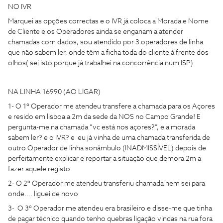
NO IVR
Marquei as opções correctas e o IVR já coloca a Morada e Nome
de Cliente e os Operadores ainda se enganam a atender
chamadas com dados, sou atendido por 3 operadores de linha
que não sabem ler, onde têm a ficha toda do cliente à frente dos
olhos( sei isto porque já trabalhei na concorrência num ISP)
NA LINHA 16990 (AO LIGAR)
1- O 1º Operador me atendeu transfere a chamada para os Açores
e resido em lisboa a 2m da sede da NOS no Campo Grande! E
pergunta-me na chamada “vc está nos açores?”, e a morada
sabem ler? e o IVR? e eu já vinha de uma chamada transferida de
outro Operador de linha sonâmbulo (INADMISSÍVEL) depois de
perfeitamente explicar e reportar a situação que demora 2m a
fazer aquele registo.
2- O 2º Operador me atendeu transferiu chamada nem sei para
onde…. liguei de novo
3- O 3º Operador me atendeu era brasileiro e disse-me que tinha
de pagar técnico quando tenho quebras ligação vindas na rua fora