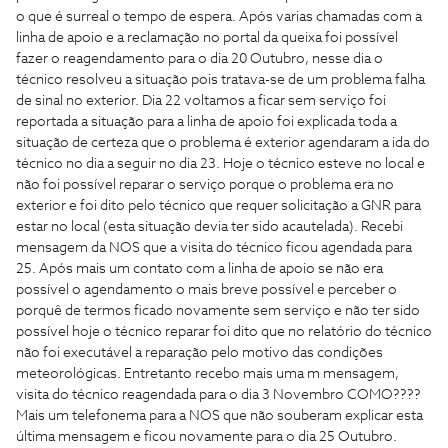
o que é surreal o tempo de espera. Após varias chamadas com a
linha de apoio e a reclamação no portal da queixa foi possível
fazer o reagendamento para o dia 20 Outubro, nesse dia o
técnico resolveu a situação pois tratava-se de um problema falha
de sinal no exterior. Dia 22 voltamos a ficar sem serviço foi
reportada a situação para a linha de apoio foi explicada toda a
situação de certeza que o problema é exterior agendaram a ida do
técnico no dia a seguir no dia 23. Hoje o técnico esteve no local e
não foi possível reparar o serviço porque o problema era no
exterior e foi dito pelo técnico que requer solicitação a GNR para
estar no local (esta situação devia ter sido acautelada). Recebi
mensagem da NOS que a visita do técnico ficou agendada para
25. Após mais um contato com a linha de apoio se não era
possível o agendamento o mais breve possível e perceber o
porquê de termos ficado novamente sem serviço e não ter sido
possível hoje o técnico reparar foi dito que no relatório do técnico
não foi executável a reparação pelo motivo das condições
meteorológicas. Entretanto recebo mais uma m mensagem,
visita do técnico reagendada para o dia 3 Novembro COMO????
Mais um telefonema para a NOS que não souberam explicar esta
última mensagem e ficou novamente para o dia 25 Outubro.