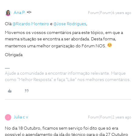
Ana P.
Forum|Forum|6 years ago
Olá
@Ricardo Monteiro
e
@Jose Rodrigues
,
Movemos os vossos comentários para este tópico, em que a
mesma situação se encontra a ser abordada. Desta forma,
mantemos uma melhor organização do Fórum NOS.
Obrigada
Ajude a comunidade a encontrar informação relevante. Marque
como "Melhor Resposta" e faça "Like" nos melhores comentários.
Julia c v
Forum|Forum|2 years ago
J
No dia 18 Outubro, ficamos sem serviço foi dito que só era
possível o agendamento da ida do técnico para o dia 27 Outubro