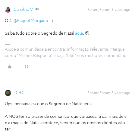
Carolina V.
Forum|Forum|8 years ago
Olá,
@Raquel Morgado
. :)
Saiba tudo sobre o Segredo de Natal
aqui
. 🙂
Ajude a comunidade a encontrar informação relevante. Marque
como "Melhor Resposta" e faça "Like" nos melhores comentários.
LCBC
Forum|Forum|8 years ago
Ups, pensava eu que o Segredo de Natal seria:
A NOS tem o prazer de comunicar que vai passar a dar mais de si
e a magia do Natal acontece, sendo que os nossos clientes vão
ter: