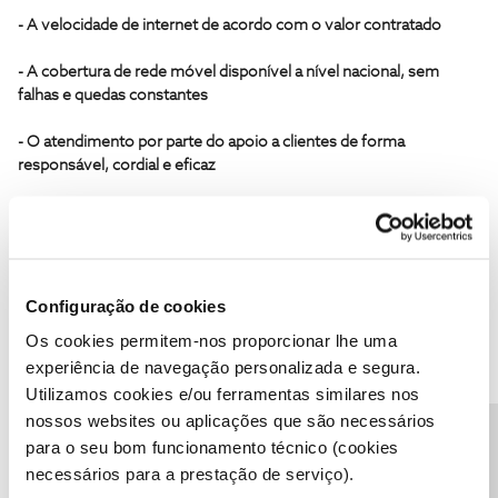
- A velocidade de internet de acordo com o valor contratado
- A cobertura de rede móvel disponível a nível nacional, sem
falhas e quedas constantes
- O atendimento por parte do apoio a clientes de forma
responsável, cordial e eficaz
- Um endereço de email para onde os clientes podem enviar as
suas reclamações
Mas, afinal nem com o Natal, nem com os milhões de lucro que
Configuração de cookies
apresentam, o serviço continua miserável 😠
Os cookies permitem-nos proporcionar lhe uma
2 pessoas gostaram
experiência de navegação personalizada e segura.
Utilizamos cookies e/ou ferramentas similares nos
nossos websites ou aplicações que são necessários
Precisa de ajuda?
para o seu bom funcionamento técnico (cookies
necessários para a prestação de serviço).
C24XXXX201
Forum|Forum|8 years ago
C