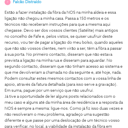
Falcão Distraído
F
Estão a fazer instalação da fibra da NOS na minha aldeia e essa
ligação não chegou a minha casa. Passa a 150 metros e os
técnicos não receberam instruções para que a mesma aqui
chegasse. Devo ser dos vossos clientes (Satélite) mais antigos
no concelho de Fafe e, pelos vistos, se quiser usufruir deste
recurso, vou ter de pagar a ligação do meu bolso, quando aqueles
que não são vossos clientes, nem virão a ser, têm a fibra a passar
à sua porta. No primeiro contacto, disseram que não estava
prevista a ligação na minha rua e disseram para aguardar. No
segundo contacto, disseram que não tinham acesso ao sistema e
que me devolveriam a chamada no dia seguinte e, até hoje, nada.
Podem consultar estes mesmos contactos com a vossa linha de
apoio, através da fatura detalhada (para isso serve a gravação).
Em suma, paguei por um serviço que não usufruí.
Já tive a oportunidade de ler alguns posts relacionados com o
meu caso e alguns até da minha área de residência e a resposta da
NOS é sempre a mesma: ligue-nos. Como já fiz isso duas vezes e
não resolveram o meu problema, agradeço uma sugestão
diferente e que passe por uma deslocação de um técnico vosso
para verificar, no local, a viabilidade da instalação da fibra em