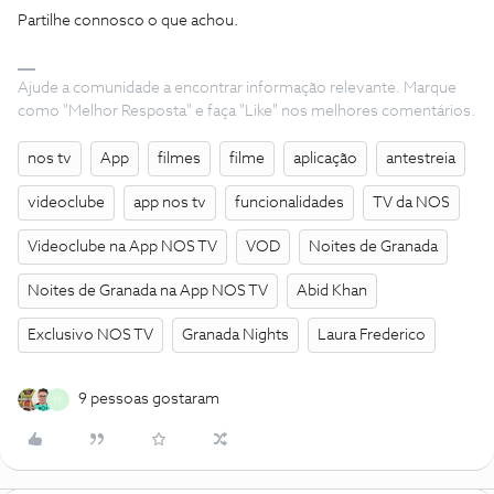
Partilhe connosco o que achou.
Ajude a comunidade a encontrar informação relevante. Marque
como "Melhor Resposta" e faça "Like" nos melhores comentários.
nos tv
App
filmes
filme
aplicação
antestreia
videoclube
app nos tv
funcionalidades
TV da NOS
Videoclube na App NOS TV
VOD
Noites de Granada
Noites de Granada na App NOS TV
Abid Khan
Exclusivo NOS TV
Granada Nights
Laura Frederico
9 pessoas gostaram
M