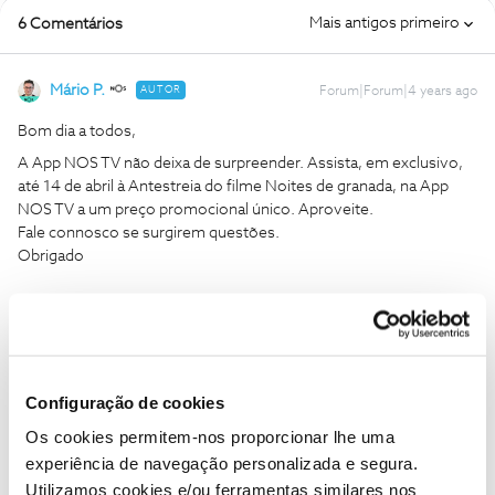
Mais antigos primeiro
6 Comentários
Mário P.
AUTOR
Forum|Forum|4 years ago
Bom dia a todos,
A App NOS TV não deixa de surpreender. Assista, em exclusivo,
até 14 de abril à Antestreia do filme Noites de granada, na App
NOS TV a um preço promocional único. Aproveite.
Fale connosco se surgirem questões.
Obrigado
Ajude a comunidade a encontrar informação relevante. Marque
como "Melhor Resposta" e faça "Like" nos melhores comentários.
1 pessoa gostou
Configuração de cookies
Os cookies permitem-nos proporcionar lhe uma
experiência de navegação personalizada e segura.
Utilizamos cookies e/ou ferramentas similares nos