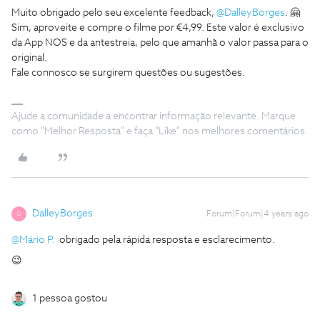
Muito obrigado pelo seu excelente feedback,
@DalleyBorges
. 🤗
Sim, aproveite e compre o filme por €4,99. Este valor é exclusivo
da App NOS e da antestreia, pelo que amanhã o valor passa para o
original.
Fale connosco se surgirem questões ou sugestões.
Ajude a comunidade a encontrar informação relevante. Marque
como "Melhor Resposta" e faça "Like" nos melhores comentários.
DalleyBorges
Forum|Forum|4 years ago
D
@Mário P.
obrigado pela rápida resposta e esclarecimento.
😉
1 pessoa gostou