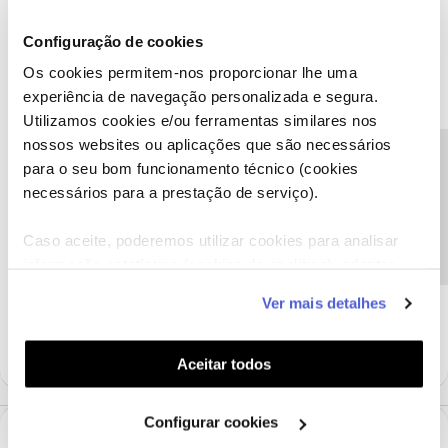
mais vai ficar sozinho!
Configuração de cookies
Os cookies permitem-nos proporcionar lhe uma
Agora o seu melhor amigo nunca mais vai ficar sozinho!
experiência de navegação personalizada e segura.
Partilhe connosco esta experiência e o que mais gostou. 😊
Utilizamos cookies e/ou ferramentas similares nos
nossos websites ou aplicações que são necessários
Precisa de ajuda?
para o seu bom funcionamento técnico (cookies
Ajude a comunidade a encontrar informação relevante. Marque
como "Melhor Resposta" e faça "Like" nos melhores comentários.
necessários para a prestação de serviço).
Siga os perfis da moderação, através da opção "Seguir", para estar
sempre a par das ultimas novidades.
Caso aceite, poderemos utilizar cookies para analisar
informação estatística (cookies de analítica), adaptar
Dog TV
este serviço às suas preferências e apresentar-lhe
Ver mais detalhes
funcionalidades (cookies de personalização e
4 pessoas gostaram
M
funcionalidade) e adaptar anúncios aos seus interesses
(cookies de publicidade personalizada). Pode gerir a
Aceitar todos
utilização dos cookies clicando em "
Configurar
Cookies
".
Configurar cookies
1 Comentário