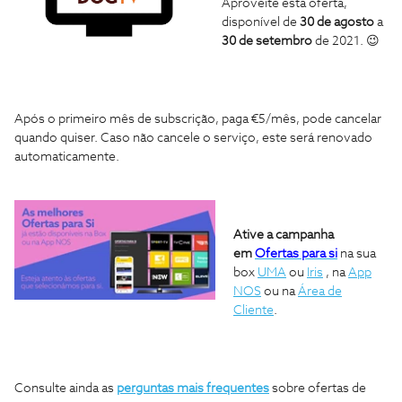
Aproveite esta oferta,
disponível de
30 de agosto
a
30 de setembro
de 2021. 😉
Após o primeiro mês de subscrição, paga €5/mês, pode cancelar
quando quiser. Caso não cancele o serviço, este será renovado
automaticamente.
Ative a campanha
em
Ofertas para si
na sua
box
UMA
ou
Iris
, na
App
NOS
ou na
Área de
Cliente
.
Consulte ainda as
perguntas mais frequentes
sobre ofertas de