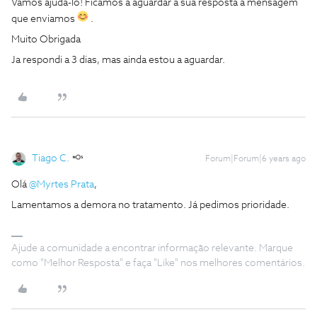
Vamos ajudá-lo! Ficamos a aguardar a sua resposta à mensagem
que enviamos
.
Muito Obrigada
Ja respondi a 3 dias, mas ainda estou a aguardar.
Tiago C.
Forum|Forum|6 years ago
Olá
@Myrtes Prata
,
Lamentamos a demora no tratamento. Já pedimos prioridade.
Ajude a comunidade a encontrar informação relevante. Marque
como "Melhor Resposta" e faça "Like" nos melhores comentários.