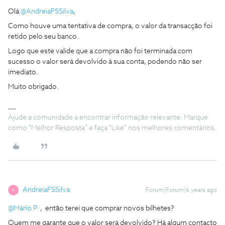
Olá
@AndreiaFSSilva
,
Como houve uma tentativa de compra, o valor da transacção foi
retido pelo seu banco.
Logo que este valide que a compra não foi terminada com
sucesso o valor será devolvido à sua conta, podendo não ser
imediato.
Muito obrigado.
Ajude a comunidade a encontrar informação relevante. Marque
como "Melhor Resposta" e faça "Like" nos melhores comentários.
AndreiaFSSilva
Forum|Forum|6 years ago
A
@Mário P.
, então terei que comprar novos bilhetes?
Quem me garante que o valor será devolvido? Há algum contacto