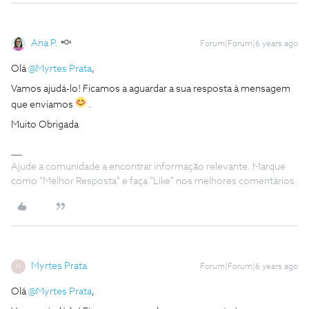
Ana P.
Forum|Forum|6 years ago
Olá
@Myrtes Prata
,
Vamos ajudá-lo! Ficamos a aguardar a sua resposta à mensagem
que enviamos
.
Muito Obrigada
Ajude a comunidade a encontrar informação relevante. Marque
como "Melhor Resposta" e faça "Like" nos melhores comentários.
Myrtes Prata
Forum|Forum|6 years ago
M
Olá
@Myrtes Prata
,