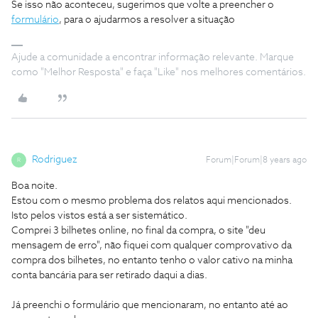
Se isso não aconteceu, sugerimos que volte a preencher o
formulário
, para o ajudarmos a resolver a situação
Ajude a comunidade a encontrar informação relevante. Marque
como "Melhor Resposta" e faça "Like" nos melhores comentários.
Rodriguez
Forum|Forum|8 years ago
R
Boa noite.
Estou com o mesmo problema dos relatos aqui mencionados.
Isto pelos vistos está a ser sistemático.
Comprei 3 bilhetes online, no final da compra, o site "deu
mensagem de erro", não fiquei com qualquer comprovativo da
compra dos bilhetes, no entanto tenho o valor cativo na minha
conta bancária para ser retirado daqui a dias.
Já preenchi o formulário que mencionaram, no entanto até ao