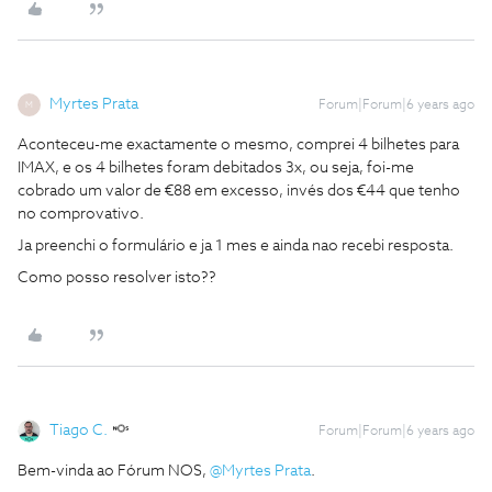
Myrtes Prata
Forum|Forum|6 years ago
M
Aconteceu-me exactamente o mesmo, comprei 4 bilhetes para
IMAX, e os 4 bilhetes foram debitados 3x, ou seja, foi-me
cobrado um valor de €88 em excesso, invés dos €44 que tenho
no comprovativo.
Ja preenchi o formulário e ja 1 mes e ainda nao recebi resposta.
Como posso resolver isto??
Tiago C.
Forum|Forum|6 years ago
Bem-vinda ao Fórum NOS,
@Myrtes Prata
.