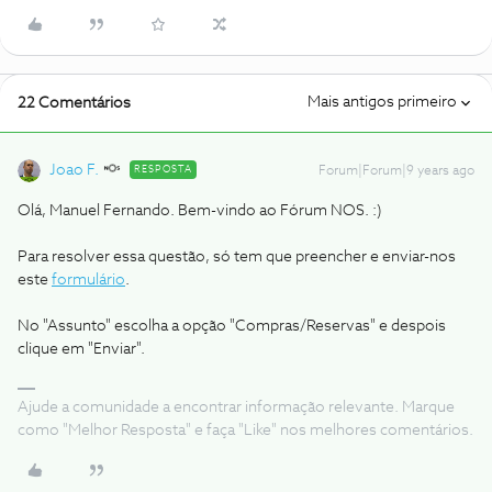
Mais antigos primeiro
22 Comentários
Joao F.
RESPOSTA
Forum|Forum|9 years ago
Olá, Manuel Fernando. Bem-vindo ao Fórum NOS. :)
Para resolver essa questão, só tem que preencher e enviar-nos
este
formulário
.
No "Assunto" escolha a opção "Compras/Reservas" e despois
clique em "Enviar".
Ajude a comunidade a encontrar informação relevante. Marque
como "Melhor Resposta" e faça "Like" nos melhores comentários.