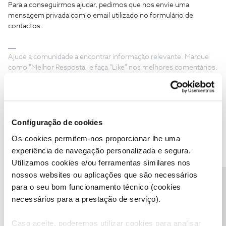
Para a conseguirmos ajudar, pedimos que nos envie uma
mensagem privada com o email utilizado no formulário de
contactos.
Ajude a comunidade a encontrar informação relevante. Marque
como "Melhor Resposta" e faça "Like" nos melhores comentários.
Configuração de cookies
AndreiaFSSilva
Forum|Forum|6 years ago
A
Os cookies permitem-nos proporcionar lhe uma
Boa tarde, pelos vistos este problema é mais recorrente do que
experiência de navegação personalizada e segura.
eu pensava (compra de bilhetes, dinheiro cativo, nenhum email
Utilizamos cookies e/ou ferramentas similares nos
confirmação).
nossos websites ou aplicações que são necessários
Precisa de ajuda?
Eu ontem preenchi o formulário na NOS, como foi aqui
para o seu bom funcionamento técnico (cookies
mencionado, e inclusivamente enviei msg privada no facebook
necessários para a prestação de serviço).
do NOS Cinemas, mas não obtive nenhuma resposta.
A sessão é hoje, dia 25/02. E agora? :/
Caso aceite, poderemos utilizar cookies para analisar