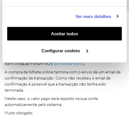
informação estatística (cookies de analítica), adaptar
este serviço às suas preferências e apresentar-lhe
Ver mais detalhes
funcionalidades (cookies de personalização e
funcionalidade) e adaptar anúncios aos seus interesses
(cookies de publicidade personalizada). Pode gerir a
Aceitar todos
utilização dos cookies clicando em "
Configurar
Cookies
".
Configurar cookies
Mário P.
Forum|Forum|6 years ago
Bem-vinda ao Fórum NOS
@AndreiaFSSilva
,
A compra de bilhete online termina com o envio de um email de
confirmação da transacção. Como não recebeu o email de
confirmação é possível que a transacção não tenha sido
terminada.
Neste caso, o valor pago será reposto na sua conta
automaticamente pelo sistema.
Muito obrigado.