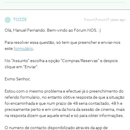
TOZZE
Forum|Forum|9 years ago
T
Olá, Manuel Fernando. Bem-vindo ao Fórum NOS. :)
Para resolver essa questão, só tem que preencher e enviar-nos
este
formulário
.
No "Assunto" escolha a opção "Compras/Reservas" e despois
clique em "Enviar".
Exmo Senhor,
Estou com o mesmo problema e efectuei já o preenchimento do
referido formulário, no entanto obtive resposta de que a situação
foi encaminhada e que num prazo de 48 seria contactado, 48 h e
precisamente perto e em cima da hora da sessão de cinema, mais
na resposta dizem que aquele email e só para obter informações.
O numero de contacto disponibilizado através da app de