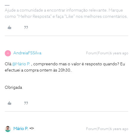
Ajude a comunidade a encontrar informação relevante. Marque
como "Melhor Resposta" e faça "Like" nos melhores comentários.
AndreiaFSSilva
Forum|Forum|6 years ago
A
Olá
@Mário P.
, compreendo mas o valor é resposto quando? Eu
efectuei a compra ontem às 20h30..
Obrigada
Mário P.
Forum|Forum|6 years ago