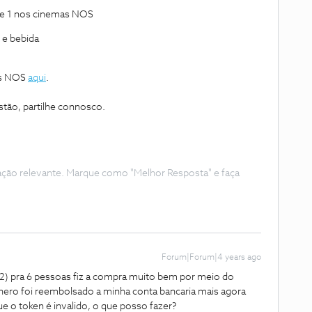
de 1 nos cinemas NOS
 e bebida
as NOS
aqui
.
tão, partilhe connosco.
ação relevante. Marque como "Melhor Resposta" e faça
Forum|Forum|4 years ago
=2) pra 6 pessoas fiz a compra muito bem por meio do
hero foi reembolsado a minha conta bancaria mais agora
 o token é invalido, o que posso fazer?