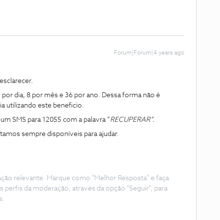
Forum|Forum|4 years ago
sclarecer.
o por dia, 8 por mês e 36 por ano. Dessa forma não é
 utilizando este beneficio.
e um SMS para 12055 com a palavra “
RECUPERAR”.
tamos sempre disponíveis para ajudar.
ação relevante. Marque como "Melhor Resposta" e faça
s perfis da moderação, através da opção "Seguir", para
s.