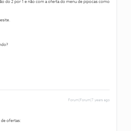
ção do 2 por 1 e não com a oferta do menu de pipocas como
esite.
ndo?
Forum|Forum|7 years ago
 de ofertas: