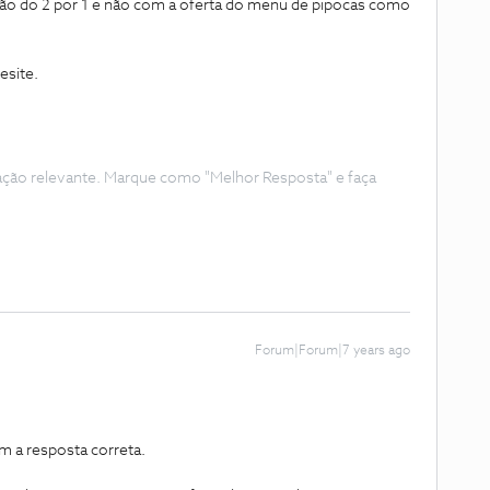
ção do 2 por 1 e não com a oferta do menu de pipocas como
esite.
ação relevante. Marque como "Melhor Resposta" e faça
Forum|Forum|7 years ago
am a resposta correta.