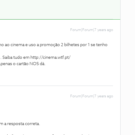
Forum|Forum|7 years ago
ho ao cinema e uso a promoção 2 bilhetes por 1 se tenho
s. Saiba tudo em http://cinema.wtf.pt/
 Apenas o cartão NOS dá.
Forum|Forum|7 years ago
am a resposta correta.