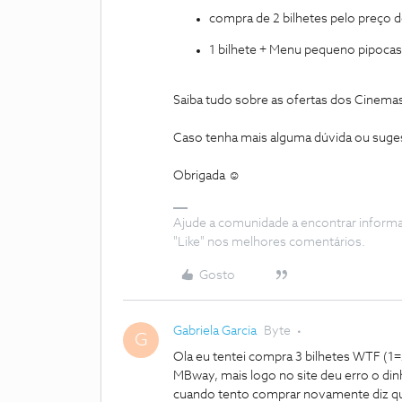
compra de 2 bilhetes pelo preço 
1 bilhete + Menu pequeno pipocas
Saiba tudo sobre as ofertas dos Cinem
Caso tenha mais alguma dúvida ou suges
Obrigada ☺️
Ajude a comunidade a encontrar inform
"Like" nos melhores comentários.
Gosto
Gabriela Garcia
Byte
G
Ola eu tentei compra 3 bilhetes WTF (1
MBway, mais logo no site deu erro o din
cuando tento comprar novamente diz que