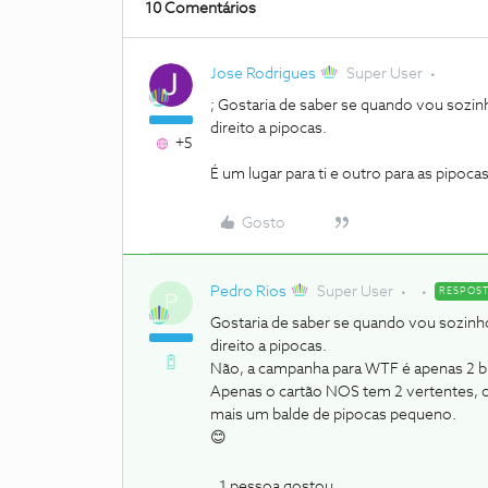
10 Comentários
Jose Rodrigues
Super User
; Gostaria de saber se quando vou sozin
direito a pipocas.
+5
É um lugar para ti e outro para as pipoca
Gosto
Pedro Rios
Super User
RESPOS
P
Gostaria de saber se quando vou sozinh
direito a pipocas.
Não, a campanha para WTF é apenas 2 bil
Apenas o cartão NOS tem 2 vertentes, o 2
mais um balde de pipocas pequeno.
😊
1 pessoa gostou