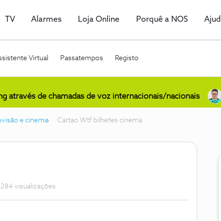
TV
Alarmes
Loja Online
Porquê a NOS
Aju
sistente Virtual
Passatempos
Registo
ing através de chamadas de voz internacionais/nacionais
levisão e cinema
Cartao Wtf bilhetes cinema
284 visualizações