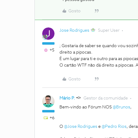
Gosto
Jose Rodrigues
Super User
; Gostaria de saber se quando vou sozin
+5
direito a pipocas.
É um lugar para ti e outro para as pipoca
O cartão WTF não dá direito a pipocas.
Gosto
Mário P.
Gestor da comunidade
Bem-vindo ao Fórum NOS
@Brunos
,
+6
O
@Jose Rodrigues
e
@Pedro Rios
, der