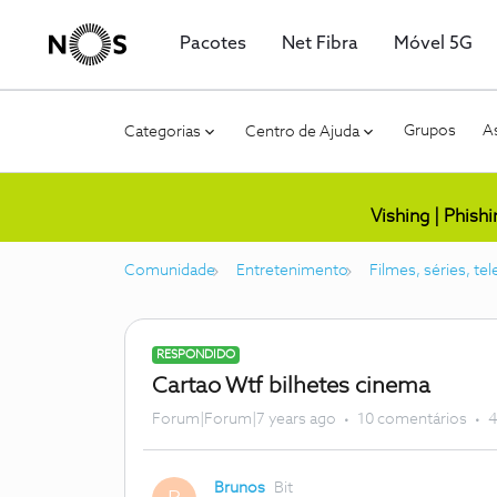
Pacotes
Net Fibra
Móvel 5G
Grupos
As
Categorias
Centro de Ajuda
Vishing | Phish
Comunidade
Entretenimento
Filmes, séries, te
RESPONDIDO
Cartao Wtf bilhetes cinema
Forum|Forum|7 years ago
10 comentários
4
Brunos
Bit