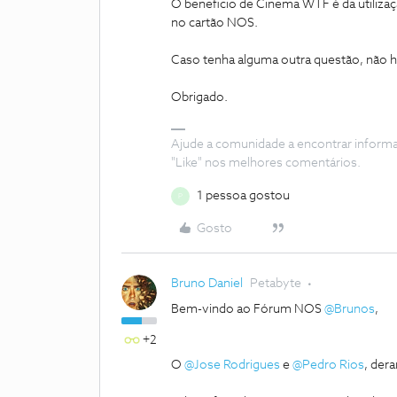
O beneficio de Cinema WTF é da utiliza
no cartão NOS.
Caso tenha alguma outra questão, não h
Obrigado.
Ajude a comunidade a encontrar inform
"Like" nos melhores comentários.
1 pessoa gostou
P
Gosto
Bruno Daniel
Petabyte
Bem-vindo ao Fórum NOS
@Brunos
,
+2
O
@Jose Rodrigues
e
@Pedro Rios
, der