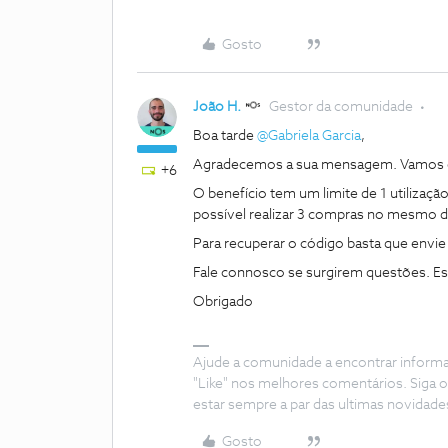
Gosto
João H.
Gestor da comunidade
Boa tarde
@Gabriela Garcia
,
Agradecemos a sua mensagem. Vamos e
+6
O benefício tem um limite de 1 utilizaçã
possível realizar 3 compras no mesmo dia
Para recuperar o código basta que envi
Fale connosco se surgirem questões. Es
Obrigado
Ajude a comunidade a encontrar inform
"Like" nos melhores comentários. Siga o
estar sempre a par das ultimas novidade
Gosto