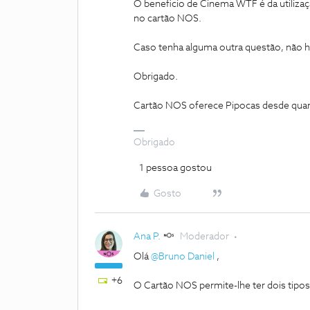
O beneficio de Cinema WTF é da utiliza
no cartão NOS.
Caso tenha alguma outra questão, não h
Obrigado.
Cartão NOS oferece Pipocas desde qua
Obrigado
1 pessoa gostou
Gosto
Ana P.
Moderador
Olá
@Bruno Daniel
,
+6
O Cartão NOS permite-lhe ter dois tipos