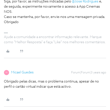
Siga, por favor, as instruções indicadas pelo
@Jose Rodrigues
e,
de seguida, experimente novamente o acesso à App Cinemas
NOS.
Caso se mantenha, por favor, envie-nos uma mensagem privada.
Obrigado
Ajude a comunidade a encontrar informação relevante. Marque
como "Melhor Resposta" e faça "Like" nos melhores comentários.
Micael Guedes
Forum|Forum|3 years ago
M
Obrigado pelas dicas, mas o problema continua, apesar de no
perfil o cartão virtual indicar que está activo.