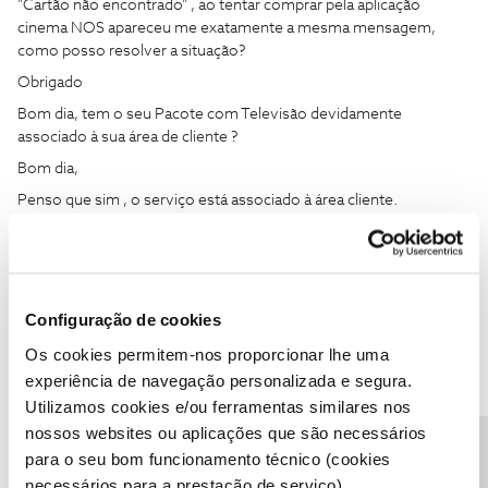
"Cartão não encontrado" , ao tentar comprar pela aplicação
cinema NOS apareceu me exatamente a mesma mensagem,
como posso resolver a situação?
Obrigado
Bom dia, tem o seu Pacote com Televisão devidamente
associado à sua área de cliente ?
Bom dia,
Penso que sim , o serviço está associado à área cliente.
Configuração de cookies
Os cookies permitem-nos proporcionar lhe uma
experiência de navegação personalizada e segura.
Utilizamos cookies e/ou ferramentas similares nos
Jose Rodrigues
Forum|Forum|3 years ago
nossos websites ou aplicações que são necessários
Bom dia
@Micael Guedes
,
para o seu bom funcionamento técnico (cookies
@Jose Rodrigues
deu uma boa ajuda.
necessários para a prestação de serviço).