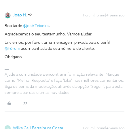
João H.
Forum|Forum|4 years ago
Boa tarde
@josé Teixeira
,
Agradecemos o seu testemunho. Vamos ajudar.
Envie-nos, por favor, uma mensagem privada para o perfil
@Fórum
acompanhada do seu número de cliente.
Obrigado
Ajude a comunidade a encontrar informação relevante. Marque
como "Melhor Resposta" e faça "Like" nos melhores comentários.
Siga os perfis da moderação, através da opção "Seguir", para estar
sempre a par das ultimas novidades.
Wilka Galli Ferreira da Costa
Forum|Forum|4 years ago
W