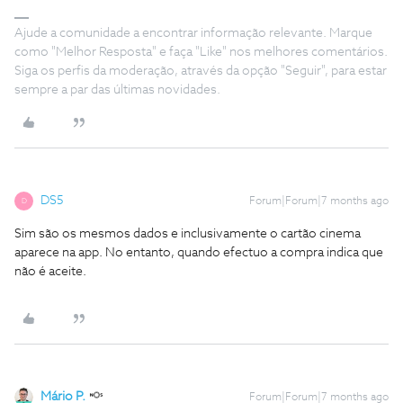
Ajude a comunidade a encontrar informação relevante. Marque
como "Melhor Resposta" e faça "Like" nos melhores comentários.
Siga os perfis da moderação, através da opção "Seguir", para estar
sempre a par das últimas novidades.
DS5
Forum|Forum|7 months ago
D
Sim são os mesmos dados e inclusivamente o cartão cinema
aparece na app. No entanto, quando efectuo a compra indica que
não é aceite.
Mário P.
Forum|Forum|7 months ago