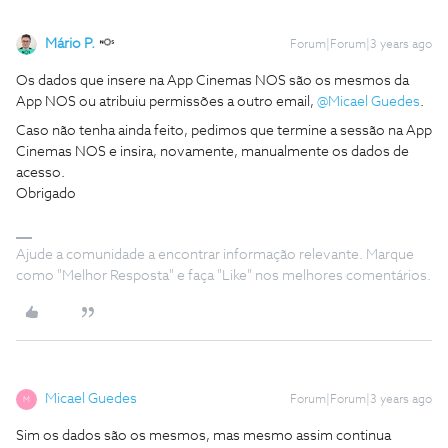
Mário P.
Forum|Forum|3 years ago
Os dados que insere na App Cinemas NOS são os mesmos da
App NOS ou atribuiu permissões a outro email,
@Micael Guedes
.
Caso não tenha ainda feito, pedimos que termine a sessão na App
Cinemas NOS e insira, novamente, manualmente os dados de
acesso.
Obrigado
Ajude a comunidade a encontrar informação relevante. Marque
como "Melhor Resposta" e faça "Like" nos melhores comentários.
Micael Guedes
Forum|Forum|3 years ago
M
Sim os dados são os mesmos, mas mesmo assim continua