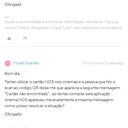
Obrigado
Ajude a comunidade a encontrar informação relevante. Marque
como "Melhor Resposta" e faça "Like" nos melhores comentários.
Micael Guedes
Forum|Forum|3 years ago
M
Bom dia,
Tentei utilizar o cartão NOS nos cinemas e a pessoa que fez o
scan ao código QR disse me que aparecia a seguinte mensagem
"Cartão não encontrado" , ao tentar comprar pela aplicação
cinema NOS apareceu me exatamente a mesma mensagem,
como posso resolver a situação?
Obrigado