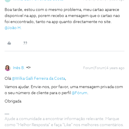
Boa tarde, estou com o mesmo problema, meu cartao aparece
disponivel na app, porem recebo a mensagem que o cartao nao
foi enccontrado, tanto na app quanto directamente no site.
@João H.
Inês B.
Forum|Forum|4 years ago
Olá
@Wilka Galli Ferreira da Costa
,
Vamos ajudar. Envie-nos, por favor, uma mensagem privada com
o seu número de cliente para o perfil
@Fórum
.
Obrigada
Ajude a comunidade a encontrar informação relevante. Marque
como "Melhor Resposta" e faça "Like" nos melhores comentários.