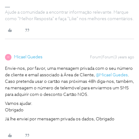
Ajude a comunidade a encontrar informação relevante. Marque
como "Melhor Resposta" e faça "Like" nos melhores comentários.
Micael Guedes
Forum|Forum|3 years ago
M
Envie-nos, por favor, uma mensagem privada com o seu número
de cliente e email associado à Área de Cliente,
@Micael Guedes
.
Caso pretenda usar o cartão nas próximas 48h diga-nos, também,
na mensagem o número de telemóvel para enviarmos um SMS
para adquirir com o desconto Cartão NOS.
Vamos ajudar.
Obrigado
Já lhe enviei por mensagem privada os dados, Obrigado