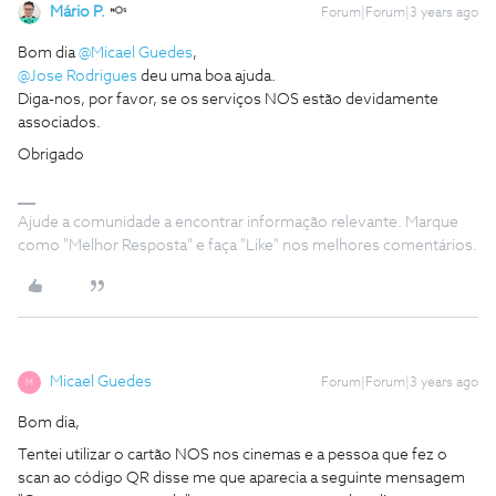
Mário P.
Forum|Forum|3 years ago
Bom dia
@Micael Guedes
,
@Jose Rodrigues
deu uma boa ajuda.
Diga-nos, por favor, se os serviços NOS estão devidamente
associados.
Obrigado
Ajude a comunidade a encontrar informação relevante. Marque
como "Melhor Resposta" e faça "Like" nos melhores comentários.
Micael Guedes
Forum|Forum|3 years ago
M
Bom dia,
Tentei utilizar o cartão NOS nos cinemas e a pessoa que fez o
scan ao código QR disse me que aparecia a seguinte mensagem