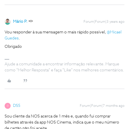
Mário P.
Forum|Forum|3 years ago
Vou responder à sua mensagem o mais rápido possível,
@Micael
Guedes
.
Obrigado
Ajude a comunidade a encontrar informação relevante. Marque
como "Melhor Resposta" e faça "Like" nos melhores comentários.
DS5
Forum|Forum|7 months ago
D
Sou cliente da NOS acerca de 1 mês e, quando fui comprar
bilhetes através da app NOS Cinema, indica que o meu número
de cartão não foi aceite.