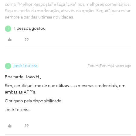
como "Melhor Resposta" e faça "Like" nos melhores comentários.
Siga os perfis da moderação, através da opção "Seguir", para estar
sempre a par das ultimas novidades.
1 pessoa gostou
J
josé Teixeira
Forum|Forum|4 years ago
J
Boa tarde, João H.,
Sim, certifiquei-me de que utilizava as mesmas credenciais, em
ambas as APP's.
Obrigado pela disponibilidade.
José Teixeira