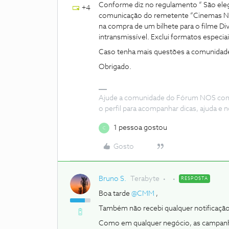
Conforme diz no regulamento “ São eleg
+4
comunicação do remetente “Cinemas NOS
na compra de um bilhete para o filme Di
intransmissível. Exclui formatos especi
Caso tenha mais questões a comunidade 
Obrigado.
Ajude a comunidade do Fórum NOS com “
o perfil para acompanhar dicas, ajuda 
1 pessoa gostou
C
Gosto
Bruno S.
Terabyte
RESPOSTA
Boa tarde
@CMM
,
Também não recebi qualquer notificaçã
Como em qualquer negócio, as campanhas