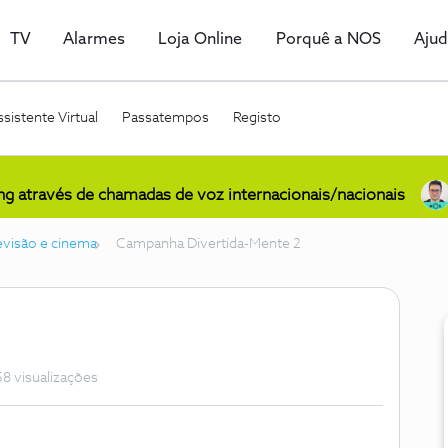
TV
Alarmes
Loja Online
Porquê a NOS
Aju
sistente Virtual
Passatempos
Registo
ing através de chamadas de voz internacionais/nacionais
levisão e cinema
Campanha Divertida-Mente 2
8 visualizações