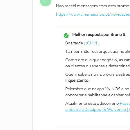
C
Não recebi mensagem com esta promo
https://www.cinemas.nos.pt/novidades
Melhor resposta por
Bruno S.
Boa tarde
@CMM
,
Também não recebi qualquer notif
Como em qualquer negócio, as cam
os clientes ou apenas a determinad
Quem saberá numa próxima estrei
Fique atento.
Relembro que na app My NOS e no
concorrer e habilitar-se a ganhar p
Atualmente está a decorrer o
Passa
antestreia Deadpool & Wolverine 