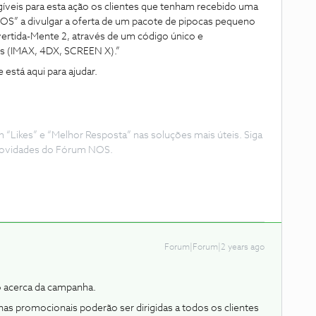
íveis para esta ação os clientes que tenham recebido uma
” a divulgar a oferta de um pacote de pipocas pequeno
vertida-Mente 2, através de um código único e
ais (IMAX, 4DX, SCREEN X).”
está aqui para ajudar.
Likes” e “Melhor Resposta” nas soluções mais úteis. Siga
e novidades do Fórum NOS.
Forum|Forum|2 years ago
o acerca da campanha.
 promocionais poderão ser dirigidas a todos os clientes