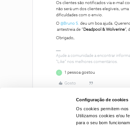
Os clientes são notificados via e-mail 
não será um dos clientes elegíveis, um
dificuldades com o envio.
O
@Bruno S.
deu um boa ajuda. Querend
antestreia de “
Deadpool & Wolverine
”,
Obrigado,
Ajude a comunidade a encontrar inform
"Like" nos melhores comentários.
1 pessoa gostou
C
Gosto
Configuração de cookies
Os cookies permitem-nos 
Utilizamos cookies e/ou f
para o seu bom funcioname