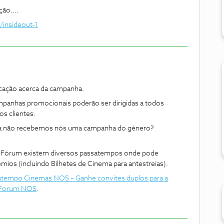
ção….
/insideout-1
icação acerca da campanha.
panhas promocionais poderão ser dirigidas a todos
os clientes.
a não recebemos nós uma campanha do género?
 Fórum existem diversos passatempos onde pode
rémios (incluindo Bilhetes de Cinema para antestreias).
tempo Cinemas NOS – Ganhe convites duplos para a
| Forum NOS
.