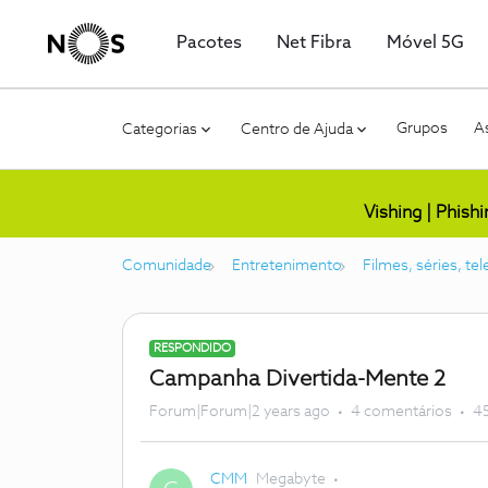
Pacotes
Net Fibra
Móvel 5G
Grupos
As
Categorias
Centro de Ajuda
Vishing | Phish
Comunidade
Entretenimento
Filmes, séries, te
RESPONDIDO
Campanha Divertida-Mente 2
Forum|Forum|2 years ago
4 comentários
45
CMM
Megabyte