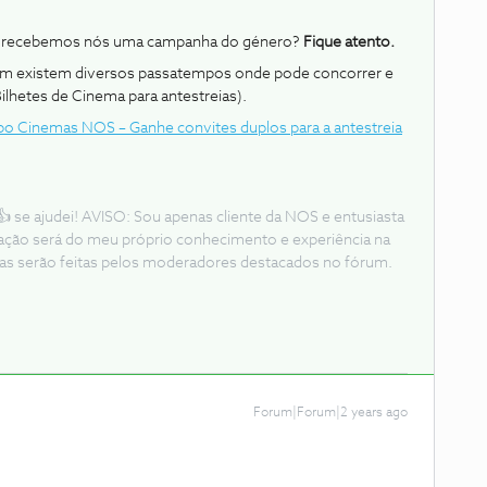
o recebemos nós uma campanha do género?
Fique atento.
m existem diversos passatempos onde pode concorrer e
Bilhetes de Cinema para antestreias).
o Cinemas NOS – Ganhe convites duplos para a antestreia
 se ajudei! AVISO: Sou apenas cliente da NOS e entusiasta
mação será do meu próprio conhecimento e experiência na
as serão feitas pelos moderadores destacados no fórum.
Forum|Forum|2 years ago