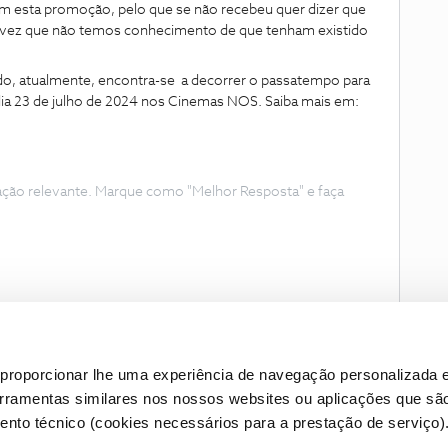
com esta promoção, pelo que se não recebeu quer dizer que
a vez que não temos conhecimento de que tenham existido
o, atualmente, encontra-se a decorrer o passatempo para
 dia 23 de julho de 2024 nos Cinemas NOS. Saiba mais em:
ação relevante. Marque como "Melhor Resposta" e faça
proporcionar lhe uma experiência de navegação personalizada e
erramentas similares nos nossos websites ou aplicações que sã
nto técnico (cookies necessários para a prestação de serviço)