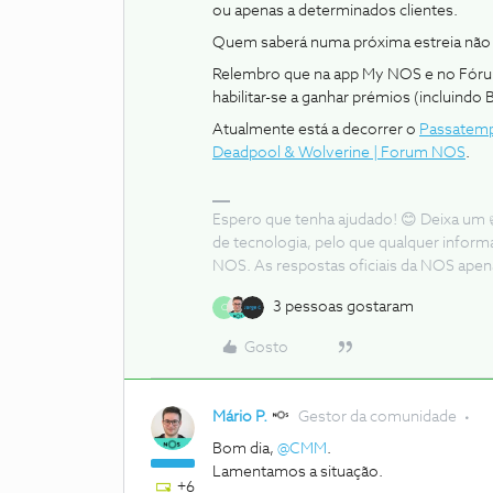
ou apenas a determinados clientes.
Quem saberá numa próxima estreia nã
Relembro que na app My NOS e no Fóru
habilitar-se a ganhar prémios (incluindo 
Atualmente está a decorrer o
Passatemp
Deadpool & Wolverine | Forum NOS
.
Espero que tenha ajudado! 😊 Deixa um 
de tecnologia, pelo que qualquer infor
NOS. As respostas oficiais da NOS apen
3 pessoas gostaram
C
Gosto
Mário P.
Gestor da comunidade
Bom dia,
@CMM
.
Lamentamos a situação.
+6