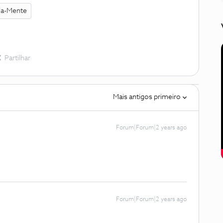
da-Mente
Partilhar
Mais antigos primeiro
Forum|Forum|2 years ago
Forum|Forum|2 years ago