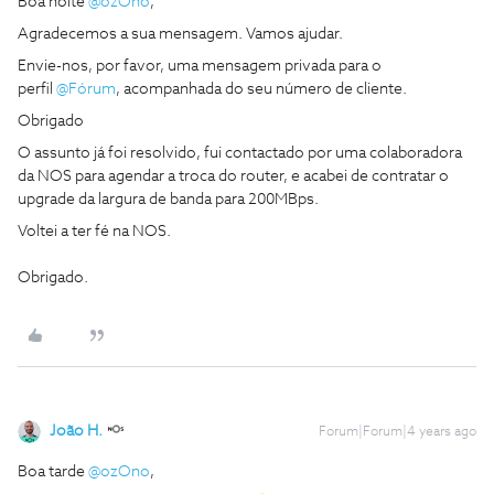
Boa noite
@ozOno
,
Agradecemos a sua mensagem. Vamos ajudar.
Envie-nos, por favor, uma mensagem privada para o
perfil
@Fórum
, acompanhada do seu número de cliente.
Obrigado
O assunto já foi resolvido, fui contactado por uma colaboradora
da NOS para agendar a troca do router, e acabei de contratar o
upgrade da largura de banda para 200MBps.
Voltei a ter fé na NOS.
Obrigado.
João H.
Forum|Forum|4 years ago
Boa tarde
@ozOno
,