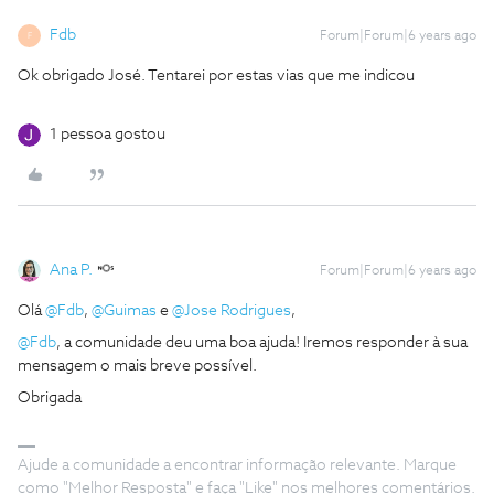
Fdb
Forum|Forum|6 years ago
F
Ok obrigado José. Tentarei por estas vias que me indicou
1 pessoa gostou
Ana P.
Forum|Forum|6 years ago
Olá
@Fdb
,
@Guimas
e
@Jose Rodrigues
,
@Fdb
, a comunidade deu uma boa ajuda! Iremos responder à sua
mensagem o mais breve possível.
Obrigada
Ajude a comunidade a encontrar informação relevante. Marque
como "Melhor Resposta" e faça "Like" nos melhores comentários.