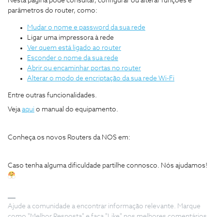
Nesta página pode consultar, configurar ou alterar funções e
parâmetros do router, como:
Mudar o nome e password da sua rede
Ligar uma impressora à rede
Ver quem está ligado ao router
Esconder o nome da sua rede
Abrir ou encaminhar portas no router
Alterar o modo de encriptação da sua rede Wi-Fi
Entre outras funcionalidades.
Veja
aqui
o manual do equipamento.
Conheça os novos Routers da NOS em:
Caso tenha alguma dificuldade partilhe connosco. Nós ajudamos!
Ajude a comunidade a encontrar informação relevante. Marque
como "Melhor Resposta" e faça "Like" nos melhores comentários.