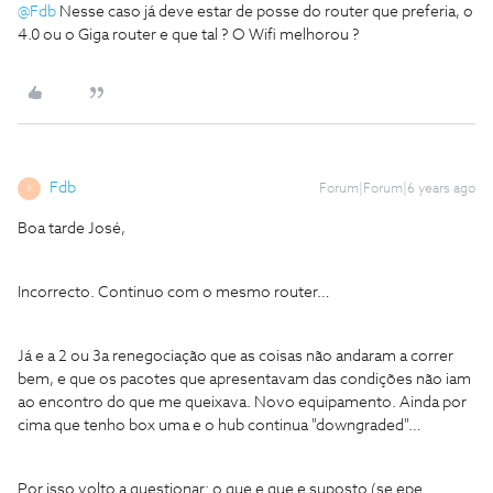
@Fdb
Nesse caso já deve estar de posse do router que preferia, o
4.0 ou o Giga router e que tal ? O Wifi melhorou ?
Fdb
Forum|Forum|6 years ago
F
Boa tarde José,
Incorrecto. Continuo com o mesmo router…
Já e a 2 ou 3a renegociação que as coisas não andaram a correr
bem, e que os pacotes que apresentavam das condições não iam
ao encontro do que me queixava. Novo equipamento. Ainda por
cima que tenho box uma e o hub continua "downgraded"…
Por isso volto a questionar: o que e que e suposto (se epe