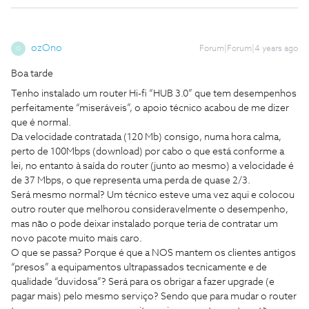
ozOno
Forum|Forum|4 years ago
O
Boa tarde
Tenho instalado um router Hi-fi “HUB 3.0” que tem desempenhos
perfeitamente “miseráveis”, o apoio técnico acabou de me dizer
que é normal.
Da velocidade contratada (120 Mb) consigo, numa hora calma,
perto de 100Mbps (download) por cabo o que está conforme a
lei, no entanto à saída do router (junto ao mesmo) a velocidade é
de 37 Mbps, o que representa uma perda de quase 2/3.
Será mesmo normal? Um técnico esteve uma vez aqui e colocou
outro router que melhorou consideravelmente o desempenho,
mas não o pode deixar instalado porque teria de contratar um
novo pacote muito mais caro.
O que se passa? Porque é que a NOS mantem os clientes antigos
“presos” a equipamentos ultrapassados tecnicamente e de
qualidade “duvidosa”? Será para os obrigar a fazer upgrade (e
pagar mais) pelo mesmo serviço? Sendo que para mudar o router