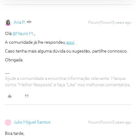
Ana P.
Forum|Forum|5 years ago
Olá
@Mauro M.
,
A comunidade já lhe respondeu
aqui
.
Caso tenha mais alguma dúvida ou sugestão, partilhe connosco.
Obrigada
Ajude a comunidade a encontrar informação relevante. Marque
como "Melhor Resposta" e faça "Like" nos melhores comentários.
Julio Miguel Santos
Forum|Forum|5 years ago
J
Boa tarde,