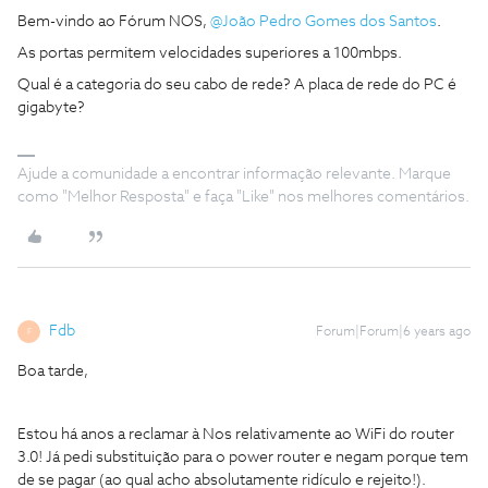
Bem-vindo ao Fórum NOS,
@João Pedro Gomes dos Santos
.
As portas permitem velocidades superiores a 100mbps.
Qual é a categoria do seu cabo de rede? A placa de rede do PC é
gigabyte?
Ajude a comunidade a encontrar informação relevante. Marque
como "Melhor Resposta" e faça "Like" nos melhores comentários.
Fdb
Forum|Forum|6 years ago
F
Boa tarde,
Estou há anos a reclamar à Nos relativamente ao WiFi do router
3.0! Já pedi substituição para o power router e negam porque tem
de se pagar (ao qual acho absolutamente ridículo e rejeito!).