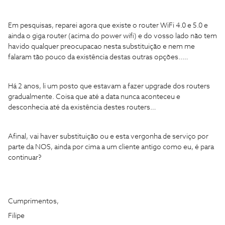
Em pesquisas, reparei agora que existe o router WiFi 4.0 e 5.0 e
ainda o giga router (acima do power wifi) e do vosso lado não tem
havido qualquer preocupacao nesta substituição e nem me
falaram tão pouco da existência destas outras opções..…
Há 2 anos, li um posto que estavam a fazer upgrade dos routers
gradualmente. Coisa que até a data nunca aconteceu e
desconhecia até da existência destes routers…
Afinal, vai haver substituição ou e esta vergonha de serviço por
parte da NOS, ainda por cima a um cliente antigo como eu, é para
continuar?
Cumprimentos,
Filipe