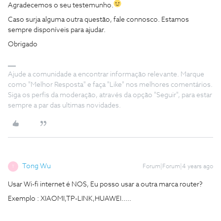
Agradecemos o seu testemunho.
Caso surja alguma outra questão, fale connosco. Estamos
sempre disponíveis para ajudar.
Obrigado
Ajude a comunidade a encontrar informação relevante. Marque
como "Melhor Resposta" e faça "Like" nos melhores comentários.
Siga os perfis da moderação, através da opção "Seguir", para estar
sempre a par das ultimas novidades.
Tong Wu
Forum|Forum|4 years ago
T
Usar Wi-fi internet é NOS, Eu posso usar a outra marca router?
Exemplo : XIAOMI,TP-LINK,HUAWEI.....