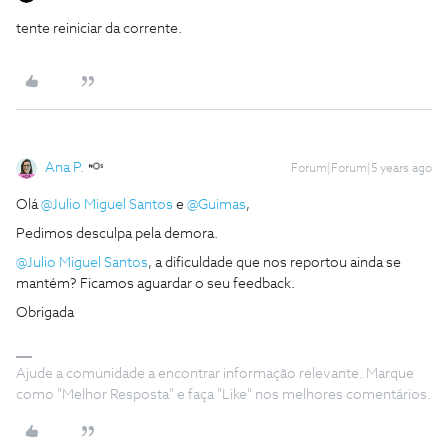
tente reiniciar da corrente.
Ana P.
Forum|Forum|5 years ago
Olá
@Julio Miguel Santos
e
@Guimas
,
Pedimos desculpa pela demora.
@Julio Miguel Santos
, a dificuldade que nos reportou ainda se
mantém? Ficamos aguardar o seu feedback.
Obrigada
Ajude a comunidade a encontrar informação relevante. Marque
como "Melhor Resposta" e faça "Like" nos melhores comentários.