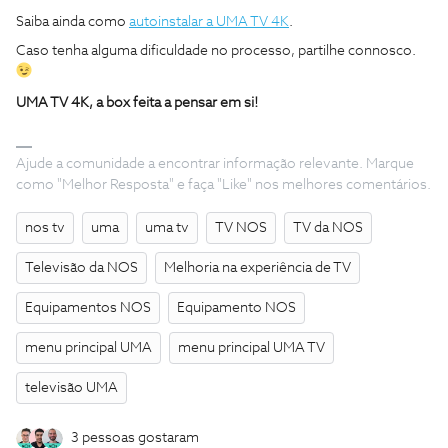
Saiba ainda como
autoinstalar a UMA TV 4K
.
Caso tenha alguma dificuldade no processo, partilhe connosco.
UMA TV 4K, a box feita a pensar em si!
Ajude a comunidade a encontrar informação relevante. Marque
como "Melhor Resposta" e faça "Like" nos melhores comentários.
nos tv
uma
uma tv
TV NOS
TV da NOS
Televisão da NOS
Melhoria na experiência de TV
Equipamentos NOS
Equipamento NOS
menu principal UMA
menu principal UMA TV
televisão UMA
3 pessoas gostaram