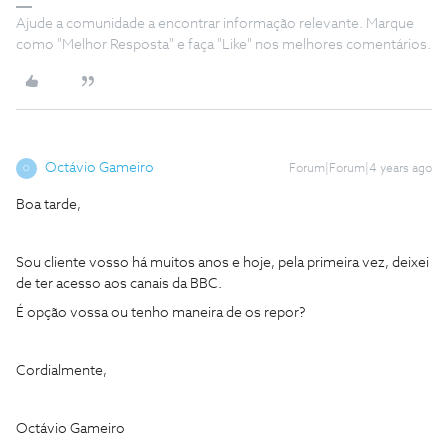
Ajude a comunidade a encontrar informação relevante. Marque
como "Melhor Resposta" e faça "Like" nos melhores comentários.
Octávio Gameiro
Forum|Forum|4 years ago
O
Boa tarde,
Sou cliente vosso há muitos anos e hoje, pela primeira vez, deixei
de ter acesso aos canais da BBC.
É opção vossa ou tenho maneira de os repor?
Cordialmente,
Octávio Gameiro