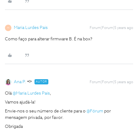
Maria Lurdes Pais
Forum|Forum|5 years ago
M
Como faço para alterar firmware B. É na box?
Ana P.
AUTOR
Forum|Forum|5 years ago
Olá
@Maria Lurdes Pais
,
Vamos ajudá-la!
Envie-nos o seu número de cliente para o
@Fórum
por
mensagem privada, por favor.
Obrigada