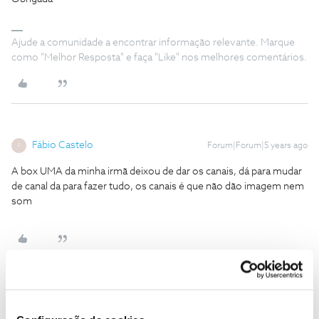
Ajude a comunidade a encontrar informação relevante. Marque
como "Melhor Resposta" e faça "Like" nos melhores comentários.
Fábio Castelo
Forum|Forum|5 years ago
F
A box UMA da minha irmã deixou de dar os canais, dá para mudar
de canal da para fazer tudo, os canais é que não dão imagem nem
som
Inês B.
Forum|Forum|5 years ago