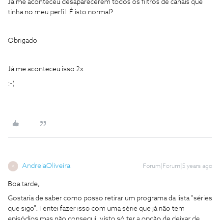
Já me aconteceu desaparecerem todos os filtros de canais que
tinha no meu perfil. É isto normal?
Obrigado
Já me aconteceu isso 2x
:-(
AndreiaOliveira
Forum|Forum|5 years ago
A
Boa tarde,
Gostaria de saber como posso retirar um programa da lista "séries
que sigo". Tentei fazer isso com uma série que já não tem
episódios mas não consegui, visto só ter a opção de deixar de