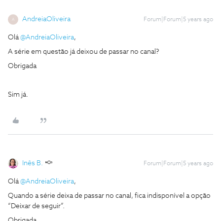
AndreiaOliveira
Forum|Forum|5 years ago
A
Olá
@AndreiaOliveira
,
A série em questão já deixou de passar no canal?
Obrigada
Sim já.
Inês B.
Forum|Forum|5 years ago
Olá
@AndreiaOliveira
,
Quando a série deixa de passar no canal, fica indisponível a opção
“Deixar de seguir”.
Obrigada