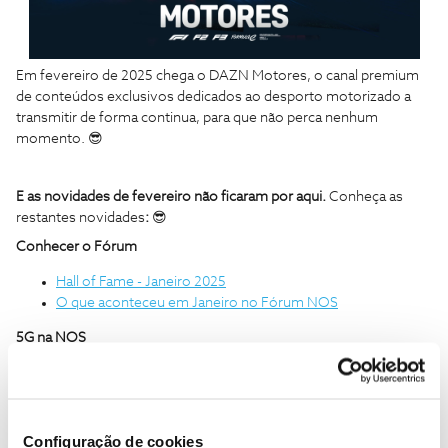
Em fevereiro de 2025 chega o DAZN Motores, o canal premium
de conteúdos exclusivos dedicados ao desporto motorizado a
transmitir de forma continua, para que não perca nenhum
momento. 😎
E as novidades de fevereiro não ficaram por aqui.
Conheça as
restantes novidades
:
😎
Conhecer o Fórum
Hall of Fame - Janeiro 2025
O que aconteceu em Janeiro no Fórum NOS
5G na NOS
5G+ da NOS – Características e conceitos
Televisão NOS
Configuração de cookies
Experiência de TV na NOS