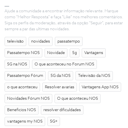
Ajude a comunidade a encontrar informação relevante. Marque
como "Melhor Resposta" e faça "Like" nos melhores comentários.
Siga os perfis da moderação, através da opção "Seguir", para estar
sempre a par das ultimas novidades.
televisão
novidades
passatempo
Passatempo NOS
Novidade
5g
Vantagens
5G na NOS
O que aconteceu no Forum NOS
Passatempo Fórum
5G da NOS
Televisão da NOS
o que aconteceu
Resolver avarias
Vantagens App NOS
Novidades Fórum NOS
O que aconteceu NOS
Beneficios NOS
resolver dificuldades
vantagens my NOS
5G+