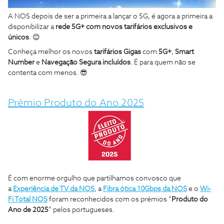
A NOS depois de ser a primeira a lançar o 5G, é agora a primeira a
disponibilizar a
rede 5G+ com novos tarifários exclusivos e
únicos
. 😊
Conheça melhor os novos
tarifários Gigas
com
5G+
,
Smart
Number
e
Navegação Segura incluídos
. É para quem não se
contenta com menos. 😎
Prémio Produto do Ano 2025
É com enorme orgulho que partilhamos convosco que
a
Experiência de TV da NOS
, a
Fibra ótica 10Gbps da NOS
e o
Wi-
Fi Total NOS
foram reconhecidos com os prémios “
Produto do
Ano de 2025
” pelos portugueses.