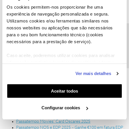
Azores TV na NOS
Os cookies permitem-nos proporcionar lhe uma
Canal Hollywood – Veja filmes galardoados pela Academia
experiência de navegação personalizada e segura.
no Canal Hollywood
Utilizamos cookies e/ou ferramentas similares nos
Como resolver avarias técnicas de Televisão na my NOS
nossos websites ou aplicações que são necessários
Precisa de ajuda?
Internet NOS
para o seu bom funcionamento técnico (cookies
necessários para a prestação de serviço).
Como fazer compras online em segurança
Descontinuação do NOS Proteção Net 360º - O que fazer?
Caso aceite, poderemos utilizar cookies para analisar
Telefone Fixo NOS
informação estatística (cookies de analítica), adaptar
este serviço às suas preferências e apresentar-lhe
Como resolver problemas técnicos de Telefone fixo na
Ver mais detalhes
página online – Despiste Técnico
funcionalidades (cookies de personalização e
funcionalidade) e adaptar anúncios aos seus interesses
Cinemas NOS
(cookies de publicidade personalizada). Pode gerir a
Aceitar todos
Cinemas NOS – Cartão Óscares 2025
utilização dos cookies clicando em "
Configurar
Cinemas NOS - Gift Cards Dia dos Namorados 2025
Cookies
".
Configurar cookies
Passatempos e Benefícios
Passatempo Movies’ Card Óscares 2025
Passatempo NOS e EDP 2025 – Ganhe €100 em fatura EDP